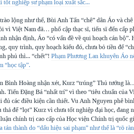
 tốt nghiệp sư phạm loại xuất sắc...
 trào lộng như thế, Bùi Anh Tấn “chê” dân Áo và ch
 vì Việt Nam đã… phổ cập thạc sĩ, tiến sĩ đến cấp 
nh nhận định, Áo “có vấn đề về qui hoạch cán bộ”.
g, quy trình, quy hoạch kiểu đó, chưa bỏ tiền để “c
h phủ thì... “chết”!
Phạm Phương Lan khuyên Áo nê
m “học tập”.
n Bình Hoàng nhận xét, Kurz “trúng” Thủ tướng l
h. Tiến Đặng Bá “nhất trí” vì theo “tiêu chuẩn của V
i đủ các điều kiện cần thiết. Vu Anh Nguyen phê bìn
 thả để “lọt” Kurz vì chưa tốt nghiệp đại học, đang 
 luận chính trị cao cấp của Học viện Chính trị quốc 
 tán thành do “dấu hiệu sai phạm” như thế là “rõ ràn