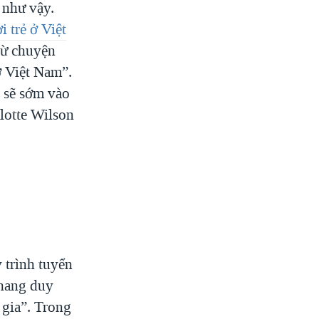
 như vậy.
 trẻ ở Việt
rừ chuyện
ở Việt Nam”.
 sẽ sớm vào
lotte Wilson
 trình tuyển
thang duy
 gia”. Trong