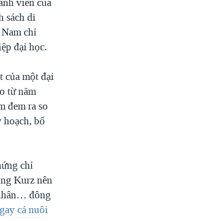
ành viên của
h sách di
t Nam chỉ
ệp đại học.
t của một đại
Áo từ năm
am đem ra so
y hoạch, bổ
hứng chỉ
ông Kurz nên
ử nhân… đông
gay cả nuôi