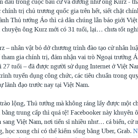
 đầu trong cuộc bầu cử và dường như ông Kurz - th
chính trị chủ trương quốc gia trên hết, siết chặt chín
thành Thủ tướng Áo thì cả dân chúng lẫn báo giới Việ
 chuyện ông Kurz mới có 31 tuổi, lại… chưa tốt nghi
rz – nhân vật bỏ dở chương trình đào tạo cử nhân luậ
 tham gia chính trị, đảm nhận vai trò Ngoại trưởng 
i 27 tuổi – đã được người sử dụng Internet ở Việt N
 trình tuyển dụng công chức, các tiêu chuẩn trong qu
ự lãnh đạo trước nay tại Việt Nam.
rào lộng, Thủ tướng mà không ráng lấy được một c
 bằng trung cấp thì quá tệ! Facebooker này khuyên 
n sang Việt Nam, nơi tiến sĩ nhiều như… cá biển, c
g, học xong chỉ có thể kiếm sống bằng Uber, Grab.
N