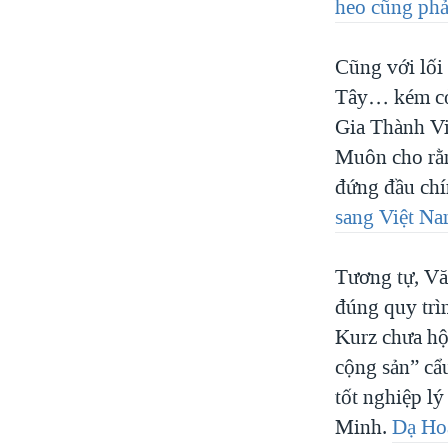
heo cũng phải
Cũng với lối
Tây… kém cỏi
Gia Thành Vi
Muôn cho rằn
đứng đầu chín
sang Việt Na
Tương tự, Vă
đúng quy trìn
Kurz chưa hộ
cộng sản” cẩu
tốt nghiệp lý
Minh.
Dạ Hoa