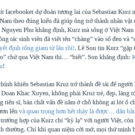
ít facebooker dự đoán tương lai của Sebastian Kurz 
 Nam theo đúng kiểu đã giúp ông trở thành nhân vật c
i Nguyen Phu khẳng định, Kurz mà sống ở Việt Nam 
ng tác sinh viên đã viết tên “chàng” vào sổ đen và 
ết định tống giam từ lâu rồi!
. Lê Son tin Kurz “gặp
Áo” chứ qua Việt Nam thì… “biết”. Son khẳng định:
âu
!
hính khiến Sebastian Kruz trở thành đề tài để người 
o Doan Khac Xuyen, không phải Kruz trẻ, đẹp, lãng t
 tiến sĩ, bản chất vấn đề nằm ở chỗ không ai lót ổ c
ươn lên
và quan trọng hơn hết thảy là được… dân bầ
 trường hợp của Kurz chỉ “kỳ lạ” với người Việt, còn
nh thường. Chỉ khi quan niệm cởi mở, mọi thứ minh b