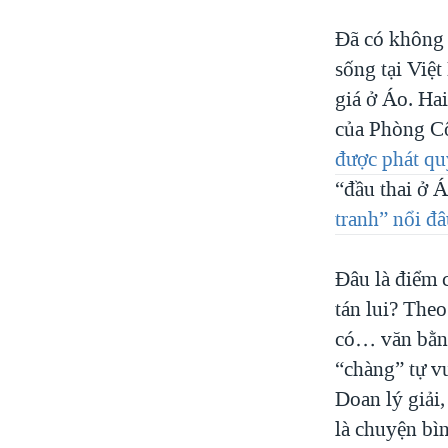
Đã có không 
sống tại Việt
giá ở Áo. Ha
của Phòng Cô
được phát quy
“đầu thai ở 
tranh” nổi đ
Đâu là điểm c
tán lui? The
có… văn bằng
“chàng” tự v
Doan lý giải,
là chuyện bì