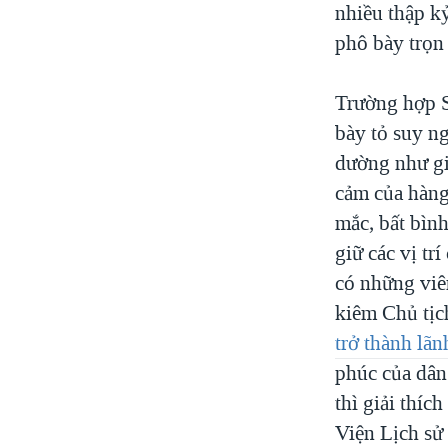
nhiều thập kỷ
phô bày trọn 
Trường hợp S
bày tỏ suy ng
dường như gi
cảm của hàng 
mắc, bất bình
giữ các vị t
có những viê
kiêm Chủ tị
trở thành lã
phúc của dân
thì giải thí
Viện Lịch s