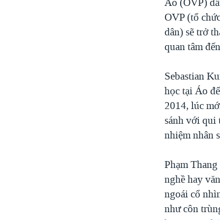
Áo (OVP) dẫn
OVP (tổ chức 
dân) sẽ trở 
quan tâm đến
Sebastian Ku
học tại Áo để
2014, lúc mớ
sánh với qui
nhiệm nhân s
Phạm Thang t
nghề hay văn
ngoái cổ nhì
như côn trùn