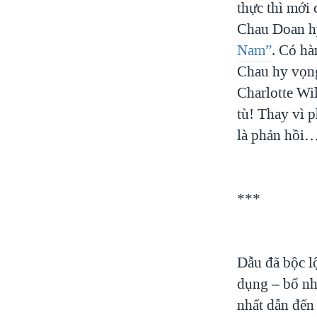
thực thì mới 
Chau Doan hy
Nam”
. Có hà
Chau hy vọng
Charlotte Wi
tù! Thay vì 
là phản hồi…
***
Dẫu đã bộc l
dụng – bổ nh
nhất dẫn đến