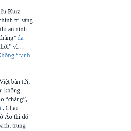
nếu Kurz
hính trị sáng
thì an ninh
“chàng”
đã
 thời” vì…
Không “cạnh
Việt bàn tới,
ử, không
ho “chàng”,
u
. Chau
 ở Áo thì đó
ạch, trung