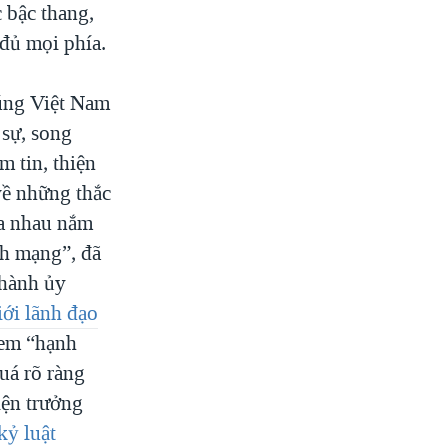
c bậc thang,
 đủ mọi phía.
húng Việt Nam
 sự, song
 tin, thiện
 về những thắc
ia nhau nắm
ch mạng”, đã
Thành ủy
iới lãnh đạo
đem “hạnh
uá rõ ràng
iện trưởng
kỷ luật