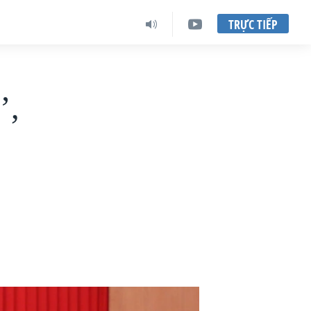
TRỰC TIẾP
’,