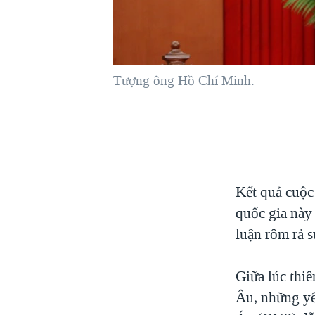
VIỆT NAM
NGƯ DÂN VIỆT VÀ LÀN SÓNG
TRỘM HẢI SÂM
Tượng ông Hồ Chí Minh.
BÊN KIA QUỐC LỘ: TIẾNG VỌNG
TỪ NÔNG THÔN MỸ
QUAN HỆ VIỆT MỸ
Kết quả cuộc
quốc gia này
luận rôm rả s
Giữa lúc thiê
Âu, những yế