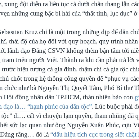
, xung đột diễn ra liên tục cả dưới chân thang lẫn cá
vẹn những cung bậc bi hài của “thất tình, lục dục” ở
ebastian Kruz chỉ là một trong những dịp để dân c
hĩ, thái độ của họ đối với quy hoạch, quy trình nhân
ới lãnh đạo Đảng CSVN không thèm bận tâm tới niềm
trăm triệu người Việt. Thành ra khi cần phải trả lời
 trước hiện tượng cả gia đình, thậm chí cả gia tộc ch
rí chủ chốt trong hệ thống công quyền để “phục vụ cá
n chức như bà Nguyễn Thị Quyết Tâm, Phó Bí thư 
ch Hội đồng nhân dân TP.HCM, thản nhiên bảo con
g
nh đạo là… “hạnh phúc của dân tộc”
. Lúc buộc phải 
 tộc” đi… cất vì chuyện lạm quyền, tham nhũng đã q
ch hết sức lạc quan như ông Nguyễn Xuân Phúc, cựu V
ử Đảng rằng… đó là
“dấu hiệu tích cực trong siết chặt 