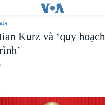
LUẬN
tian Kurz và ‘quy hoạch
rình’
n