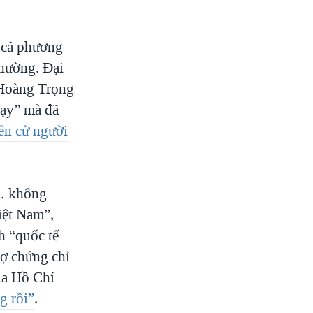
ê cả phương
phường. Đại
 Hoàng Trọng
hạy” mà đã
n cử người
à… không
iệt Nam”,
h “quốc tế
nợ chứng chỉ
gia Hồ Chí
g rồi”
.