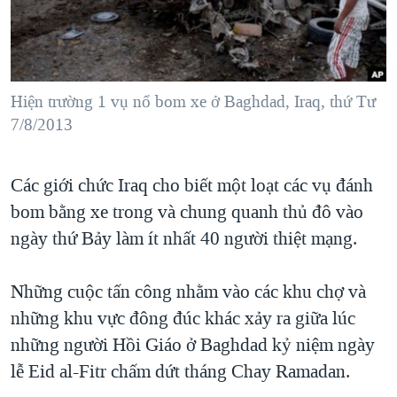
TẠI
VIDEO
"Tìm"
NGƯỜI VIỆT HẢI NGOẠI
HÀNH TRÌNH BẦU CỬ 2024
NGHE
ĐỜI SỐNG
MỘT NĂM CHIẾN TRANH TẠI DẢI GAZA
KINH TẾ
MẠNG XÃ HỘI
Hiện trường 1 vụ nổ bom xe ở Baghdad, Iraq, thứ Tư
GIẢI MÃ VÀNH ĐAI & CON ĐƯỜNG
KHOA HỌC
7/8/2013
NGÀY TỊ NẠN THẾ GIỚI
SỨC KHOẺ
TRỊNH VĨNH BÌNH - NGƯỜI HẠ 'BÊN THẮNG CUỘC'
Ngôn ngữ khác
VĂN HOÁ
Các giới chức Iraq cho biết một loạt các vụ đánh
GROUND ZERO – XƯA VÀ NAY
bom bằng xe trong và chung quanh thủ đô vào
THỂ THAO
CHI PHÍ CHIẾN TRANH AFGHANISTAN
ngày thứ Bảy làm ít nhất 40 người thiệt mạng.
GIÁO DỤC
CÁC GIÁ TRỊ CỘNG HÒA Ở VIỆT NAM
Những cuộc tấn công nhằm vào các khu chợ và
THƯỢNG ĐỈNH TRUMP-KIM TẠI VIỆT NAM
những khu vực đông đúc khác xảy ra giữa lúc
TRỊNH VĨNH BÌNH VS. CHÍNH PHỦ VIỆT NAM
những người Hồi Giáo ở Baghdad kỷ niệm ngày
NGƯ DÂN VIỆT VÀ LÀN SÓNG TRỘM HẢI SÂM
lễ Eid al-Fitr chấm dứt tháng Chay Ramadan.
BÊN KIA QUỐC LỘ: TIẾNG VỌNG TỪ NÔNG THÔN MỸ