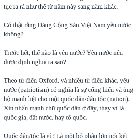
tục ra rả như thế từ năm này sang năm khác.
QUAN HỆ VIỆT MỸ
Có thật rằng Đảng Cộng Sản Việt Nam yêu nước
không?
Trước hết, thế nào là yêu nước? Yêu nước nên
được định nghĩa ra sao?
Theo từ điển Oxford, và nhiều từ điển khác, yêu
nước (patriotism) có nghĩa là sự cống hiến và ủng
hộ mãnh liệt cho một quốc dân/dân tộc (nation).
Xin nhấn mạnh chữ quốc dân ở đây, thay vì là
quốc gia, đất nước, hay tổ quốc.
Quốc dân/tộc là gì? Là một bộ phận lớn nối kết