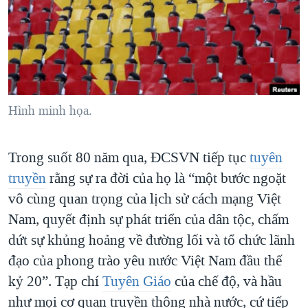
TẠI
VIDEO
"Tìm"
NGƯỜI VIỆT HẢI NGOẠI
HÀNH TRÌNH BẦU CỬ 2024
NGHE
ĐỜI SỐNG
MỘT NĂM CHIẾN TRANH TẠI DẢI GAZA
KINH TẾ
MẠNG XÃ HỘI
GIẢI MÃ VÀNH ĐAI & CON ĐƯỜNG
KHOA HỌC
NGÀY TỊ NẠN THẾ GIỚI
Hình minh họa.
SỨC KHOẺ
TRỊNH VĨNH BÌNH - NGƯỜI HẠ 'BÊN THẮNG CUỘC'
Ngôn ngữ khác
VĂN HOÁ
GROUND ZERO – XƯA VÀ NAY
Trong suốt 80 năm qua, ĐCSVN tiếp tục
tuyên
THỂ THAO
truyền
rằng sự ra đời của họ là “một bước ngoặt
CHI PHÍ CHIẾN TRANH AFGHANISTAN
GIÁO DỤC
vô cùng quan trọng của lịch sử cách mạng Việt
CÁC GIÁ TRỊ CỘNG HÒA Ở VIỆT NAM
Nam, quyết định sự phát triển của dân tộc, chấm
THƯỢNG ĐỈNH TRUMP-KIM TẠI VIỆT NAM
dứt sự khủng hoảng về đường lối và tổ chức lãnh
TRỊNH VĨNH BÌNH VS. CHÍNH PHỦ VIỆT NAM
đạo của phong trào yêu nước Việt Nam đầu thế
NGƯ DÂN VIỆT VÀ LÀN SÓNG TRỘM HẢI SÂM
kỷ 20”. Tạp chí
Tuyên Giáo
của chế độ, và hầu
như mọi cơ quan truyền thông nhà nước, cứ tiếp
BÊN KIA QUỐC LỘ: TIẾNG VỌNG TỪ NÔNG THÔN MỸ