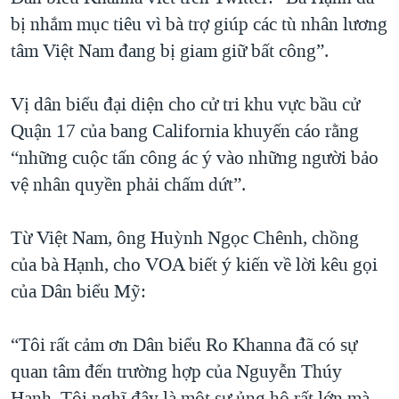
bị nhắm mục tiêu vì bà trợ giúp các tù nhân lương
QUAN HỆ VIỆT MỸ
tâm Việt Nam đang bị giam giữ bất công”.
Vị dân biểu đại diện cho cử tri khu vực bầu cử
Quận 17 của bang California khuyến cáo rằng
“những cuộc tấn công ác ý vào những người bảo
vệ nhân quyền phải chấm dứt”.
Từ Việt Nam, ông Huỳnh Ngọc Chênh, chồng
của bà Hạnh, cho VOA biết ý kiến về lời kêu gọi
của Dân biểu Mỹ:
“Tôi rất cảm ơn Dân biểu Ro Khanna đã có sự
quan tâm đến trường hợp của Nguyễn Thúy
Hạnh. Tôi nghĩ đây là một sự ủng hộ rất lớn mà