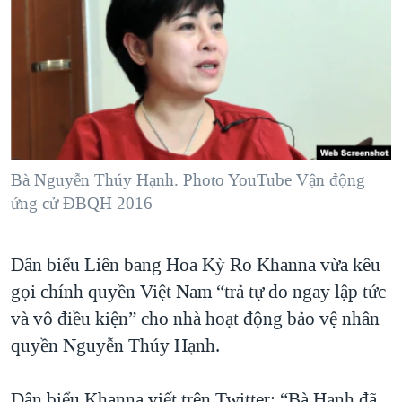
TẠI
VIDEO
"Tìm"
NGƯỜI VIỆT HẢI NGOẠI
HÀNH TRÌNH BẦU CỬ 2024
NGHE
ĐỜI SỐNG
MỘT NĂM CHIẾN TRANH TẠI DẢI GAZA
KINH TẾ
MẠNG XÃ HỘI
GIẢI MÃ VÀNH ĐAI & CON ĐƯỜNG
KHOA HỌC
NGÀY TỊ NẠN THẾ GIỚI
SỨC KHOẺ
TRỊNH VĨNH BÌNH - NGƯỜI HẠ 'BÊN THẮNG CUỘC'
Bà Nguyễn Thúy Hạnh. Photo YouTube Vận động
Ngôn ngữ khác
VĂN HOÁ
GROUND ZERO – XƯA VÀ NAY
ứng cử ĐBQH 2016
THỂ THAO
CHI PHÍ CHIẾN TRANH AFGHANISTAN
GIÁO DỤC
Dân biểu Liên bang Hoa Kỳ Ro Khanna vừa kêu
CÁC GIÁ TRỊ CỘNG HÒA Ở VIỆT NAM
gọi chính quyền Việt Nam “trả tự do ngay lập tức
THƯỢNG ĐỈNH TRUMP-KIM TẠI VIỆT NAM
và vô điều kiện” cho nhà hoạt động bảo vệ nhân
TRỊNH VĨNH BÌNH VS. CHÍNH PHỦ VIỆT NAM
quyền Nguyễn Thúy Hạnh.
NGƯ DÂN VIỆT VÀ LÀN SÓNG TRỘM HẢI SÂM
BÊN KIA QUỐC LỘ: TIẾNG VỌNG TỪ NÔNG THÔN MỸ
Dân biểu Khanna viết trên Twitter: “Bà Hạnh đã