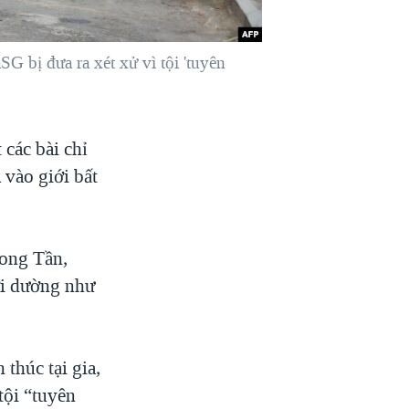
bị đưa ra xét xử vì tội 'tuyên
 các bài chỉ
 vào giới bất
hong Tần,
ời dường như
thúc tại gia,
tội “tuyên