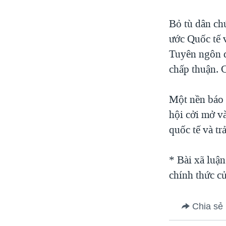
Bỏ tù dân chú
ước Quốc tế 
Tuyên ngôn q
chấp thuận. 
Một nền báo c
hội cởi mở v
quốc tế và tr
* Bài xã luận
chính thức c
Chia sẻ