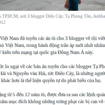
 TPHCM, nơi 3 blogger Diếu Cày, Tạ Phong Tần, AnhbaSG 
012
Việt Nam đã tuyên các án tù cho 3 blogger về tội viết
phủ Việt Nam, trong hành động trấn áp mới nhất nhắm
ý kiến trên mạng tại quốc gia Ðông Nam Á này.
ức lo ngại về các bản án tuyên cho các blogger Tạ P
ải và Nguyễn văn Hải, tức Ðiếu Cày, là những ngư
khác hơn là thể hiện quyền tự do phát biểu của họ.
ng từ 5 đến 12 năm tù, được đưa ra sau các lệnh quản 
ắm mục đích không những trừng phạt các bị can về 