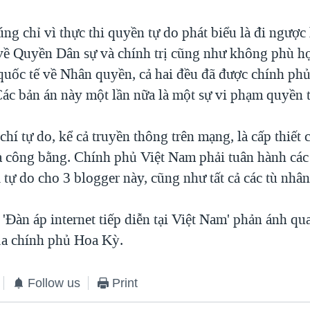
ng chỉ vì thực thi quyền tự do phát biểu là đi ngược
về Quyền Dân sự và chính trị cũng như không phù h
uốc tế về Nhân quyền, cả hai đều đã được chính ph
Các bản án này một lần nữa là một sự vi phạm quyền 
hí tự do, kể cả truyền thông trên mạng, là cấp thiết
à công bằng. Chính phủ Việt Nam phải tuân hành các
ả tự do cho 3 blogger này, cũng như tất cả các tù nhâ
 'Ðàn áp internet tiếp diễn tại Việt Nam' phản ánh q
ủa chính phủ Hoa Kỳ.
Follow us
Print