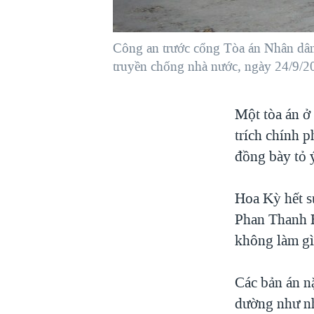
VIỆT NAM
NGƯ DÂN VIỆT VÀ LÀN SÓNG
Công an trước cổng Tòa án Nhân dân
TRỘM HẢI SÂM
truyền chống nhà nước, ngày 24/9/2
BÊN KIA QUỐC LỘ: TIẾNG VỌNG
TỪ NÔNG THÔN MỸ
Một tòa án ở 
QUAN HỆ VIỆT MỸ
trích chính 
đồng bày tỏ 
Hoa Kỳ hết s
Phan Thanh H
không làm gì 
Các bản án nặ
dường như nh