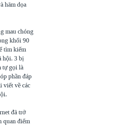
và hăm dọa
ăng mau chóng
ong khối 90
để tìm kiếm
ã hội. 3 bị
tự gọi là
góp phần đáp
i viết về các
ội.
rnet đã trở
ến quan điểm