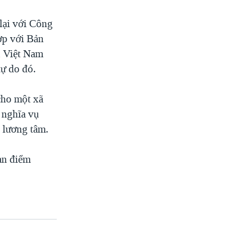
 lại với Công
ợp với Bản
ủ Việt Nam
tự do đó.
 cho một xã
 nghĩa vụ
n lương tâm.
uan điểm