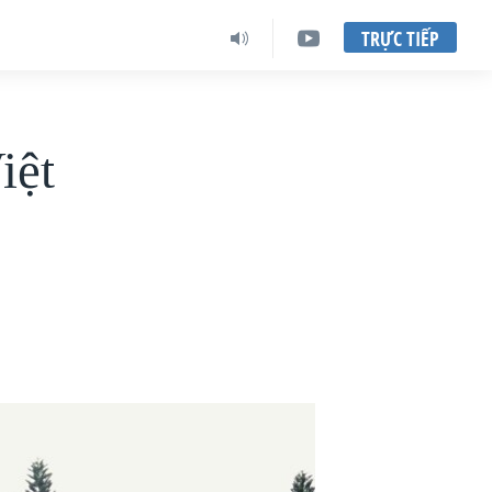
TRỰC TIẾP
iệt