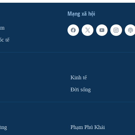
Mạng xã hội
am
ốc tế
Kinh tế
Ðời sống
ùng
Phạm Phú Khải