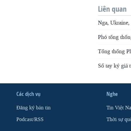
Liên quan
Nga, Ukraine,
Phó tổng thốn
Tổng thống Ph
Sổ tay ký giả 
Các dịch vụ
Nghe
Ðăng ký bản tin
Tin Việt N
Podcast/RSS
Thời sự qu