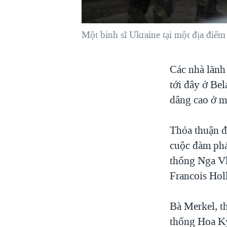
VIỆT NAM
NGƯ DÂN VIỆT VÀ LÀN SÓNG
Một binh sĩ Ukraine tại một địa điể
TRỘM HẢI SÂM
BÊN KIA QUỐC LỘ: TIẾNG VỌNG
Các nhà lãnh
TỪ NÔNG THÔN MỸ
tới đây ở Be
QUAN HỆ VIỆT MỸ
dâng cao ở m
Thỏa thuận đ
cuộc đàm ph
thống Nga Vl
Francois Hol
Bà Merkel, t
thống Hoa Kỳ