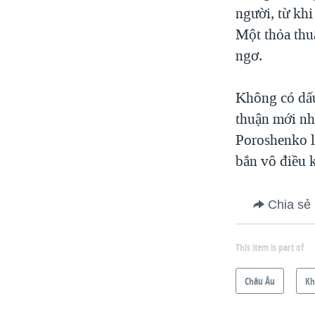
người, từ kh
Một thỏa thu
ngơ.
Không có dấu
thuận mới nh
Poroshenko l
bắn vô điều 
Chia sẻ
This item is part of
Châu Âu
Kh