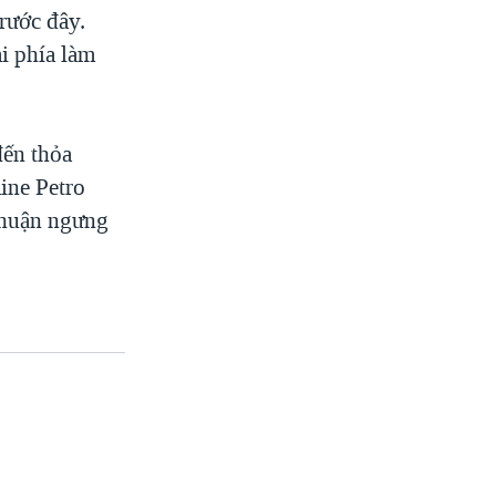
rước đây.
i phía làm
đến thỏa
ine Petro
 thuận ngưng