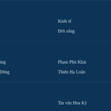
Kinh tế
Ðời sống
ùng
Phạm Phú Khải
 Dũng
Thiên Hạ Luận
Tin vắn Hoa Kỳ