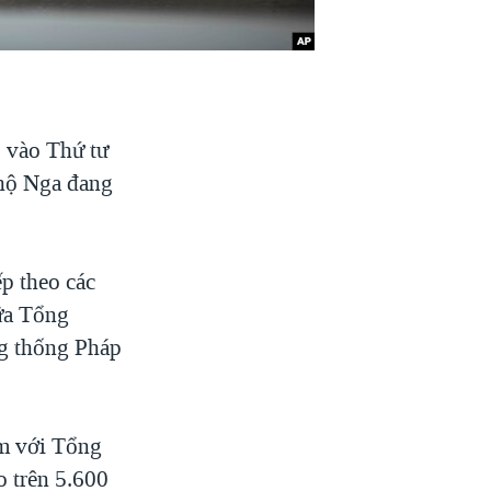
p vào Thứ tư
 hộ Nga đang
p theo các
ữa Tổng
g thống Pháp
àm với Tổng
 trên 5.600