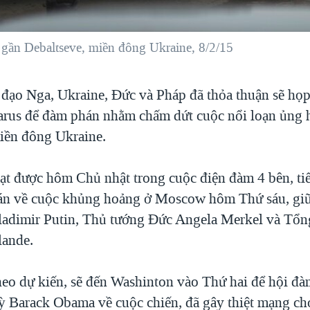
m gần Debaltseve, miền đông Ukraine, 8/2/15
 đạo Nga, Ukraine, Đức và Pháp đã thỏa thuận sẽ họ
larus để đàm phán nhằm chấm dứt cuộc nổi loạn ủng
iền đông Ukraine.
ạt được hôm Chủ nhật trong cuộc điện đàm 4 bên, tiế
án về cuộc khủng hoảng ở Moscow hôm Thứ sáu, gi
adimir Putin, Thủ tướng Đức Angela Merkel và Tổn
lande.
heo dự kiến, sẽ đến Washinton vào Thứ hai để hội đ
 Barack Obama về cuộc chiến, đã gây thiệt mạng cho