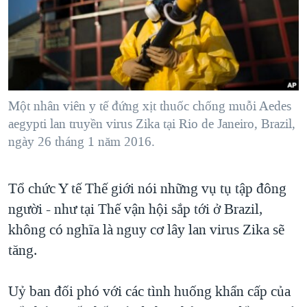
TẠI
VIDEO
"Tìm"
NGƯỜI VIỆT HẢI NGOẠI
HÀNH TRÌNH BẦU CỬ 2024
NGHE
ĐỜI SỐNG
MỘT NĂM CHIẾN TRANH TẠI DẢI GAZA
KINH TẾ
MẠNG XÃ HỘI
GIẢI MÃ VÀNH ĐAI & CON ĐƯỜNG
KHOA HỌC
NGÀY TỊ NẠN THẾ GIỚI
Một nhân viên y tế đứng xịt thuốc chống muỗi Aedes
SỨC KHOẺ
aegypti lan truyền virus Zika tại Rio de Janeiro, Brazil,
TRỊNH VĨNH BÌNH - NGƯỜI HẠ 'BÊN THẮNG CUỘC'
Ngôn ngữ khác
VĂN HOÁ
ngày 26 tháng 1 năm 2016.
GROUND ZERO – XƯA VÀ NAY
THỂ THAO
CHI PHÍ CHIẾN TRANH AFGHANISTAN
Tổ chức Y tế Thế giới nói những vụ tụ tập đông
GIÁO DỤC
CÁC GIÁ TRỊ CỘNG HÒA Ở VIỆT NAM
người - như tại Thế vận hội sắp tới ở Brazil,
THƯỢNG ĐỈNH TRUMP-KIM TẠI VIỆT NAM
không có nghĩa là nguy cơ lây lan virus Zika sẽ
tăng.
TRỊNH VĨNH BÌNH VS. CHÍNH PHỦ VIỆT NAM
NGƯ DÂN VIỆT VÀ LÀN SÓNG TRỘM HẢI SÂM
Uỷ ban đối phó với các tình huống khẩn cấp của
BÊN KIA QUỐC LỘ: TIẾNG VỌNG TỪ NÔNG THÔN MỸ