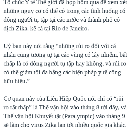
Tổ chức Y tế Thế giới đã họp hôm qua để xem xét
QUAN HỆ VIỆT MỸ
những nguy cơ có thể có trong các tình huống có
đông người tụ tập tại các nước và thành phố có
dịch Zika, kể cả tại Rio de Janeiro.
Uỷ ban này nói rằng “những rủi ro đối với cá
nhân cũng tương tự tại các vùng có lây nhiễm, bất
chấp là có đông người tụ tập hay không, và rủi ro
có thể giảm tối đa bằng các biện pháp y tế công
hữu hiệu.”
Cơ quan này của Liên Hiệp Quốc nói chỉ có “rủi
ro rất thấp” là Thế vận hội vào tháng 8 tới đây, và
Thế vận hội Khuyết tật (Paralympic) vào tháng 9
sẽ làm cho virus Zika lan tới nhiều quốc gia khác.