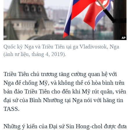
TẠI
VIDEO
"Tìm"
NGƯỜI VIỆT HẢI NGOẠI
HÀNH TRÌNH BẦU CỬ 2024
NGHE
ĐỜI SỐNG
MỘT NĂM CHIẾN TRANH TẠI DẢI GAZA
KINH TẾ
MẠNG XÃ HỘI
GIẢI MÃ VÀNH ĐAI & CON ĐƯỜNG
KHOA HỌC
NGÀY TỊ NẠN THẾ GIỚI
Quốc kỳ Nga và Triều Tiên tại ga Vladivostok, Nga
SỨC KHOẺ
(ảnh tư liệu, tháng 4, 2019).
TRỊNH VĨNH BÌNH - NGƯỜI HẠ 'BÊN THẮNG CUỘC'
Ngôn ngữ khác
VĂN HOÁ
GROUND ZERO – XƯA VÀ NAY
THỂ THAO
Triều Tiên chủ trương tăng cường quan hệ với
CHI PHÍ CHIẾN TRANH AFGHANISTAN
GIÁO DỤC
Nga để chống Mỹ, và không thể có hòa bình trên
CÁC GIÁ TRỊ CỘNG HÒA Ở VIỆT NAM
bán đảo Triều Tiên cho đến khi Mỹ rút quân, viên
THƯỢNG ĐỈNH TRUMP-KIM TẠI VIỆT NAM
đại sứ của Bình Nhưỡng tại Nga nói với hãng tin
TRỊNH VĨNH BÌNH VS. CHÍNH PHỦ VIỆT NAM
TASS.
NGƯ DÂN VIỆT VÀ LÀN SÓNG TRỘM HẢI SÂM
Những ý kiến của Đại sứ Sin Hong-chol được đưa
BÊN KIA QUỐC LỘ: TIẾNG VỌNG TỪ NÔNG THÔN MỸ