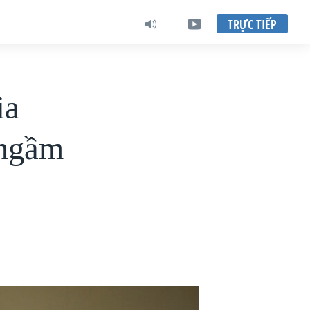
TRỰC TIẾP
ia
 ngầm