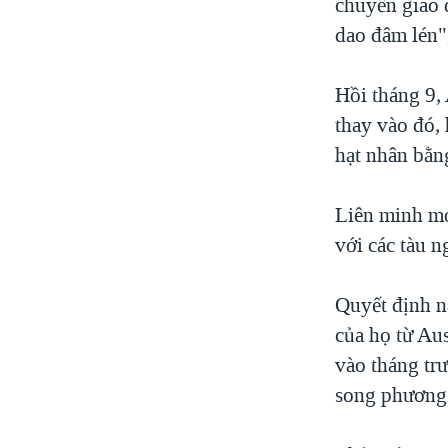
chuyển giao d
dao đâm lén"
Hồi tháng 9,
thay vào đó,
hạt nhân bằn
Liên minh mới
với các tàu 
Quyết định nà
của họ từ Au
vào tháng tr
song phương