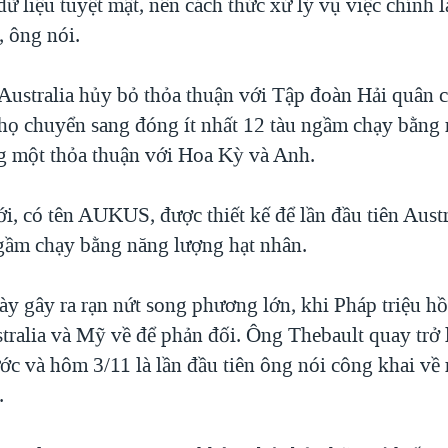
ữ liệu tuyệt mật, nên cách thức xử lý vụ việc chính 
, ông nói.
 Australia hủy bỏ thỏa thuận với Tập đoàn Hải quân 
 họ chuyển sang đóng ít nhất 12 tàu ngầm chạy bằng
g một thỏa thuận với Hoa Kỳ và Anh.
, có tên AUKUS, được thiết kế để lần đầu tiên Austra
ngầm chạy bằng năng lượng hạt nhân.
y gây ra rạn nứt song phương lớn, khi Pháp triệu hồi
stralia và Mỹ về để phản đối. Ông Thebault quay trở 
ước và hôm 3/11 là lần đầu tiên ông nói công khai về
.