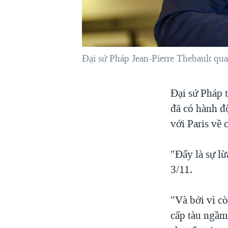
VIỆT NAM
NGƯ DÂN VIỆT VÀ LÀN SÓNG
TRỘM HẢI SÂM
Đại sứ Pháp Jean-Pierre Thebault qua
BÊN KIA QUỐC LỘ: TIẾNG VỌNG
TỪ NÔNG THÔN MỸ
QUAN HỆ VIỆT MỸ
Đại sứ Pháp t
đã có hành độ
với Paris về
"Đấy là sự l
3/11.
"Và bởi vì c
cấp tàu ngầm