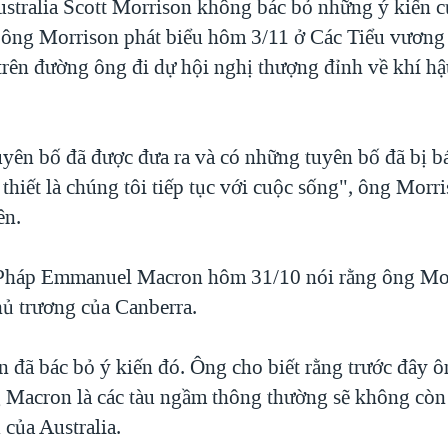
stralia Scott Morrison không bác bỏ những ý kiến 
 ông Morrison phát biểu hôm 3/11 ở Các Tiểu vươn
trên đường ông đi dự hội nghị thượng đỉnh về khí 
yên bố đã được đưa ra và có những tuyên bố đã bị bá
 thiết là chúng tôi tiếp tục với cuộc sống", ông Morr
ên.
Pháp Emmanuel Macron hôm 31/10 nói rằng ông Mor
hủ trương của Canberra.
 đã bác bỏ ý kiến đó. Ông cho biết rằng trước đây ô
g Macron là các tàu ngầm thông thường sẽ không còn
của Australia.