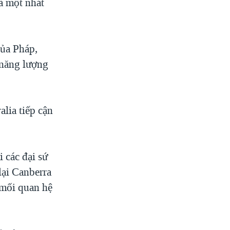
là một nhát
của Pháp,
 năng lượng
lia tiếp cận
 các đại sứ
lại Canberra
 mối quan hệ