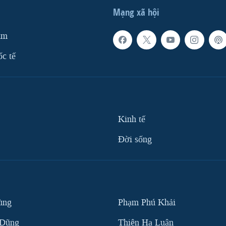
Mạng xã hội
am
ốc tế
Kinh tế
Ðời sống
ùng
Phạm Phú Khải
 Dũng
Thiên Hạ Luận