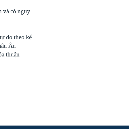
h và có nguy
tự do theo kế
châu Âu
hỏa thuận