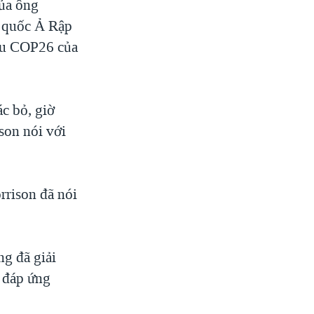
của ông
g quốc Ả Rập
hậu COP26 của
c bỏ, giờ
ison nói với
rison đã nói
ng đã giải
 đáp ứng