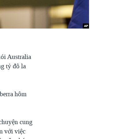
ói Australia
g tỷ đô la
nberra hôm
 chuyện cung
n với việc