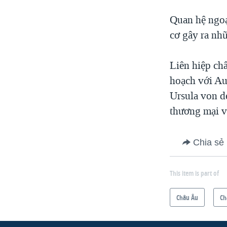
Quan hệ ngoạ
cơ gây ra nh
Liên hiệp ch
hoạch với Au
Ursula von de
thương mại v
Chia sẻ
This item is part of
Châu Âu
Ch