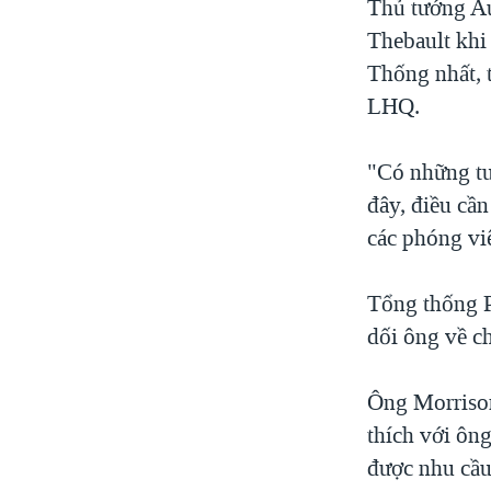
Thủ tướng Au
Thebault khi
Thống nhất, 
LHQ.
"Có những tu
đây, điều cần
các phóng vi
Tổng thống 
dối ông về c
Ông Morrison
thích với ôn
được nhu cầu 