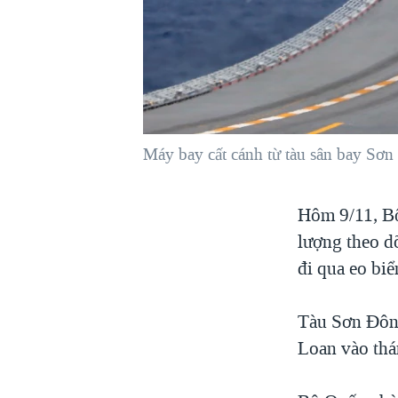
VIỆT NAM
NGƯ DÂN VIỆT VÀ LÀN SÓNG
TRỘM HẢI SÂM
BÊN KIA QUỐC LỘ: TIẾNG VỌNG
TỪ NÔNG THÔN MỸ
QUAN HỆ VIỆT MỸ
Máy bay cất cánh từ tàu sân bay Sơ
Hôm 9/11, Bộ
lượng theo d
đi qua eo bi
Tàu Sơn Đông
Loan vào thá