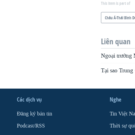
This item is part of
Châu Á-Thái Bình 
Liên quan
Ngoại trưởng 
Tại sao Trung
Các dịch vụ
Nghe
Ðăng ký bản tin
Tin Việt N
Podcast/RSS
Thời sự qu