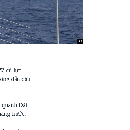
ã cử lực
Đông dẫn đầu
c quanh Đài
háng trước.