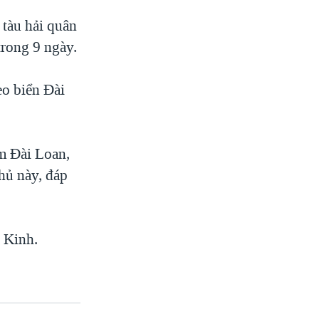
tàu hải quân
trong 9 ngày.
eo biển Đài
ếm Đài Loan,
hủ này, đáp
 Kinh.