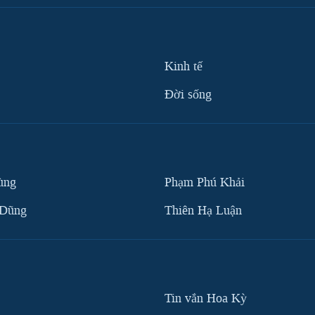
Kinh tế
Ðời sống
ùng
Phạm Phú Khải
 Dũng
Thiên Hạ Luận
Tin vắn Hoa Kỳ