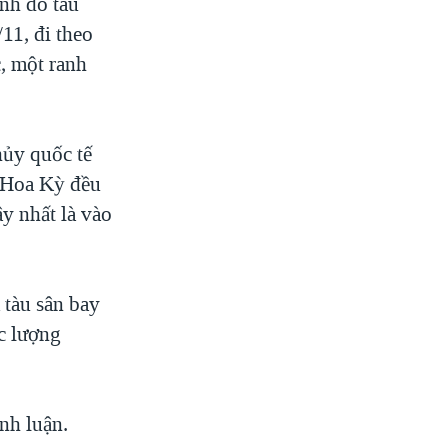
nh do tàu
11, đi theo
, một ranh
hủy quốc tế
à Hoa Kỳ đều
y nhất là vào
 tàu sân bay
c lượng
nh luận.