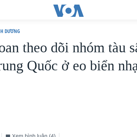
ÌNH DƯƠNG
oan theo dõi nhóm tàu s
rung Quốc ở eo biển nh
Xem bình luận
(4)