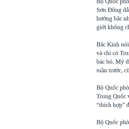
Bộ Quốc phòn
Sơn Đông dẫn
hướng bắc nh
giới không ch
Bắc Kinh nói
và chỉ có Tr
bác bỏ. Mỹ t
tuần trước, c
Bộ Quốc phòn
Trung Quốc v
“thích hợp” đ
Bộ Quốc phòn