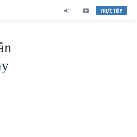
TRỰC TIẾP
ân
ạy