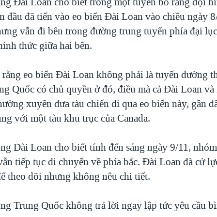
g Đài Loan cho biết trong một tuyên bố rằng đội hì
 đầu đã tiến vào eo biển Đài Loan vào chiều ngày 8/
ưng vẫn đi bên trong đường trung tuyến phía đại lục
ính thức giữa hai bên.
 rằng eo biển Đài Loan không phải là tuyến đường t
ung Quốc có chủ quyền ở đó, điều mà cả Đài Loan v
hường xuyên đưa tàu chiến đi qua eo biển này, gần đâ
ùng với một tàu khu trục của Canada.
g Đài Loan cho biết tính đến sáng ngày 9/11, nhóm
ẫn tiếp tục di chuyển về phía bắc. Đài Loan đã cử lự
ể theo dõi nhưng không nêu chi tiết.
g Trung Quốc không trả lời ngay lập tức yêu cầu bì