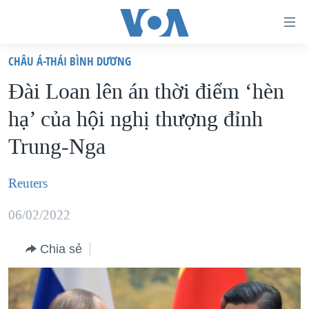
Đường
dẫn
CHÂU Á-THÁI BÌNH DƯƠNG
truy
TRANG CHỦ
Đài Loan lên án thời điểm ‘hèn
cập
VIỆT NAM
hạ’ của hội nghị thượng đỉnh
Tới
HOA KỲ
nội
Trung-Nga
BIỂN ĐÔNG
dung
THẾ GIỚI
chính
Reuters
BLOG
Tới
06/02/2022
điều
DIỄN ĐÀN
hướng
MỤC
Chia sẻ
chính
CHUYÊN ĐỀ
TỰ DO BÁO CHÍ
Đi
HỌC TIẾNG ANH
VẠCH TRẦN TIN GIẢ
CHIẾN TRANH THƯƠNG MẠI CỦA MỸ: QUÁ KHỨ VÀ HIỆN
tới