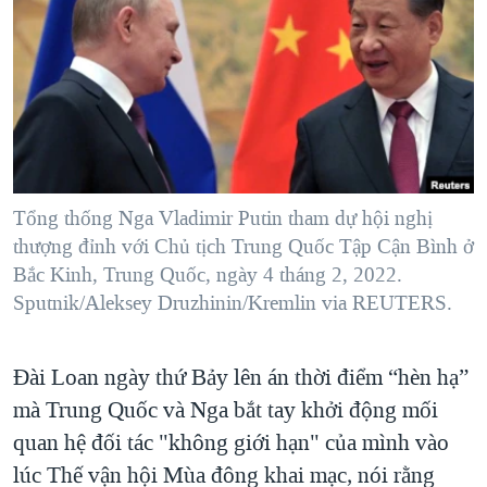
TẠI
VIDEO
"Tìm"
NGƯỜI VIỆT HẢI NGOẠI
HÀNH TRÌNH BẦU CỬ 2024
NGHE
ĐỜI SỐNG
MỘT NĂM CHIẾN TRANH TẠI DẢI GAZA
KINH TẾ
MẠNG XÃ HỘI
GIẢI MÃ VÀNH ĐAI & CON ĐƯỜNG
KHOA HỌC
NGÀY TỊ NẠN THẾ GIỚI
SỨC KHOẺ
TRỊNH VĨNH BÌNH - NGƯỜI HẠ 'BÊN THẮNG CUỘC'
Tổng thống Nga Vladimir Putin tham dự hội nghị
Ngôn ngữ khác
VĂN HOÁ
GROUND ZERO – XƯA VÀ NAY
thượng đỉnh với Chủ tịch Trung Quốc Tập Cận Bình ở
THỂ THAO
Bắc Kinh, Trung Quốc, ngày 4 tháng 2, 2022.
CHI PHÍ CHIẾN TRANH AFGHANISTAN
GIÁO DỤC
Sputnik/Aleksey Druzhinin/Kremlin via REUTERS.
CÁC GIÁ TRỊ CỘNG HÒA Ở VIỆT NAM
THƯỢNG ĐỈNH TRUMP-KIM TẠI VIỆT NAM
Đài Loan ngày thứ Bảy lên án thời điểm “hèn hạ”
TRỊNH VĨNH BÌNH VS. CHÍNH PHỦ VIỆT NAM
mà Trung Quốc và Nga bắt tay khởi động mối
NGƯ DÂN VIỆT VÀ LÀN SÓNG TRỘM HẢI SÂM
quan hệ đối tác "không giới hạn" của mình vào
lúc Thế vận hội Mùa đông khai mạc, nói rằng
BÊN KIA QUỐC LỘ: TIẾNG VỌNG TỪ NÔNG THÔN MỸ