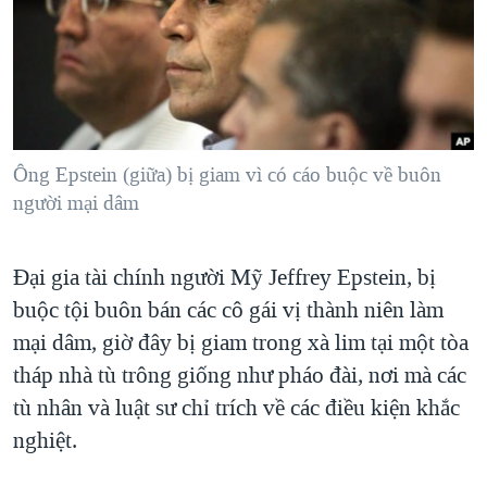
TẠI
VIDEO
"Tìm"
NGƯỜI VIỆT HẢI NGOẠI
HÀNH TRÌNH BẦU CỬ 2024
NGHE
ĐỜI SỐNG
MỘT NĂM CHIẾN TRANH TẠI DẢI GAZA
KINH TẾ
MẠNG XÃ HỘI
GIẢI MÃ VÀNH ĐAI & CON ĐƯỜNG
KHOA HỌC
NGÀY TỊ NẠN THẾ GIỚI
Ông Epstein (giữa) bị giam vì có cáo buộc về buôn
SỨC KHOẺ
người mại dâm
TRỊNH VĨNH BÌNH - NGƯỜI HẠ 'BÊN THẮNG CUỘC'
Ngôn ngữ khác
VĂN HOÁ
GROUND ZERO – XƯA VÀ NAY
THỂ THAO
Đại gia tài chính người Mỹ Jeffrey Epstein, bị
CHI PHÍ CHIẾN TRANH AFGHANISTAN
GIÁO DỤC
buộc tội buôn bán các cô gái vị thành niên làm
CÁC GIÁ TRỊ CỘNG HÒA Ở VIỆT NAM
mại dâm, giờ đây bị giam trong xà lim tại một tòa
THƯỢNG ĐỈNH TRUMP-KIM TẠI VIỆT NAM
tháp nhà tù trông giống như pháo đài, nơi mà các
TRỊNH VĨNH BÌNH VS. CHÍNH PHỦ VIỆT NAM
tù nhân và luật sư chỉ trích về các điều kiện khắc
nghiệt.
NGƯ DÂN VIỆT VÀ LÀN SÓNG TRỘM HẢI SÂM
BÊN KIA QUỐC LỘ: TIẾNG VỌNG TỪ NÔNG THÔN MỸ