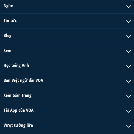
Nghe
Tin tức
Blog
Xem
Học tiếng Anh
Ban Việt ngữ đài VOA
Xem toàn trang
Tải App của VOA
Vượt tường lửa