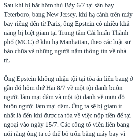
Sau khi bị bắt hôm thứ Bảy 6/7 tại sân bay
QUAN HỆ VIỆT MỸ
Teterboro, bang New Jersey, khi hạ cánh trên máy
bay riêng đến từ Paris, ông Epstein có nhiều khả
năng bị biệt giam tại Trung tâm Cải huấn Thành
phố (MCC) ở khu hạ Manhattan, theo các luật sư
bào chữa và những người nắm thông tin về nhà
tù.
Ông Epstein không nhận tội tại tòa án liên bang ở
gần đó hôm thứ Hai 8/7 về một tội danh buôn
người làm mại dâm và một tội danh về mưu đồ
buôn người làm mại dâm. Ông ta sẽ bị giam ít
nhất là đến khi được ra tòa về việc nộp tiền để tại
ngoại vào ngày 15/7. Các công tố viên liên bang
nói rằng ông ta có thể bỏ trốn bằng máy bay vì