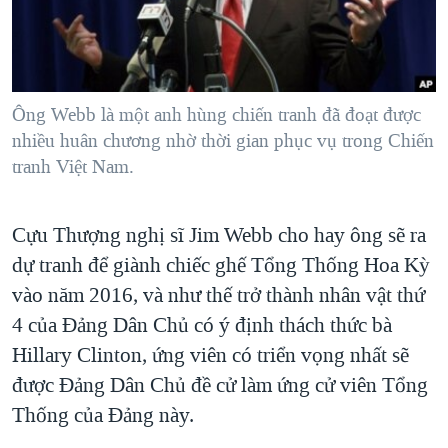
TẠI
VIDEO
"Tìm"
NGƯỜI VIỆT HẢI NGOẠI
HÀNH TRÌNH BẦU CỬ 2024
NGHE
ĐỜI SỐNG
MỘT NĂM CHIẾN TRANH TẠI DẢI GAZA
KINH TẾ
MẠNG XÃ HỘI
Ông Webb là một anh hùng chiến tranh đã đoạt được
GIẢI MÃ VÀNH ĐAI & CON ĐƯỜNG
KHOA HỌC
nhiều huân chương nhờ thời gian phục vụ trong Chiến
NGÀY TỊ NẠN THẾ GIỚI
tranh Việt Nam.
SỨC KHOẺ
TRỊNH VĨNH BÌNH - NGƯỜI HẠ 'BÊN THẮNG CUỘC'
Ngôn ngữ khác
VĂN HOÁ
GROUND ZERO – XƯA VÀ NAY
Cựu Thượng nghị sĩ Jim Webb cho hay ông sẽ ra
THỂ THAO
CHI PHÍ CHIẾN TRANH AFGHANISTAN
dự tranh để giành chiếc ghế Tổng Thống Hoa Kỳ
GIÁO DỤC
vào năm 2016, và như thế trở thành nhân vật thứ
CÁC GIÁ TRỊ CỘNG HÒA Ở VIỆT NAM
4 của Đảng Dân Chủ có ý định thách thức bà
THƯỢNG ĐỈNH TRUMP-KIM TẠI VIỆT NAM
Hillary Clinton, ứng viên có triển vọng nhất sẽ
TRỊNH VĨNH BÌNH VS. CHÍNH PHỦ VIỆT NAM
được Đảng Dân Chủ đề cử làm ứng cử viên Tổng
NGƯ DÂN VIỆT VÀ LÀN SÓNG TRỘM HẢI SÂM
Thống của Đảng này.
BÊN KIA QUỐC LỘ: TIẾNG VỌNG TỪ NÔNG THÔN MỸ