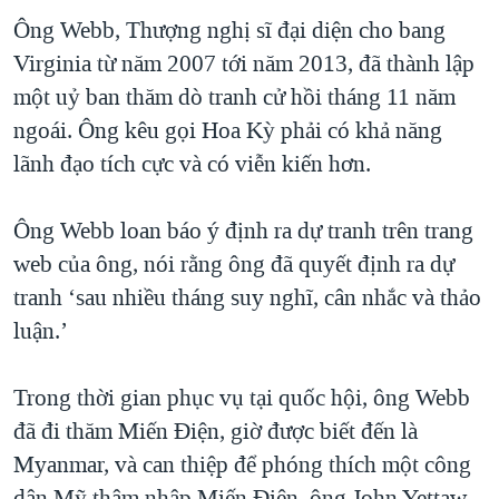
Ông Webb, Thượng nghị sĩ đại diện cho bang
QUAN HỆ VIỆT MỸ
Virginia từ năm 2007 tới năm 2013, đã thành lập
một uỷ ban thăm dò tranh cử hồi tháng 11 năm
ngoái. Ông kêu gọi Hoa Kỳ phải có khả năng
lãnh đạo tích cực và có viễn kiến hơn.
Ông Webb loan báo ý định ra dự tranh trên trang
web của ông, nói rằng ông đã quyết định ra dự
tranh ‘sau nhiều tháng suy nghĩ, cân nhắc và thảo
luận.’
Trong thời gian phục vụ tại quốc hội, ông Webb
đã đi thăm Miến Điện, giờ được biết đến là
Myanmar, và can thiệp để phóng thích một công
dân Mỹ thâm nhập Miến Điện, ông John Yettaw,