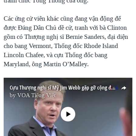
tranh chức Tổng Thống của ông.
Các ứng cử viên khác cũng đang vận động để
được Đảng Dân Chủ dề cử, tranh với bà Clinton
gồm có Thượng nghị sĩ Bernie Sanders, đại diện
cho bang Vermont, Thống đốc Rhode Island
Lincoln Chafee, và cựu Thống đốc bang
Maryland, ông Martin O’Malley.
Cựu Thượng nghị sĩ Mỹ Jim Webb gặp gỡ cộng đồng người Việt ở tiểu bang Iowa
by
VOA Tiếng Việt
No media source currently available