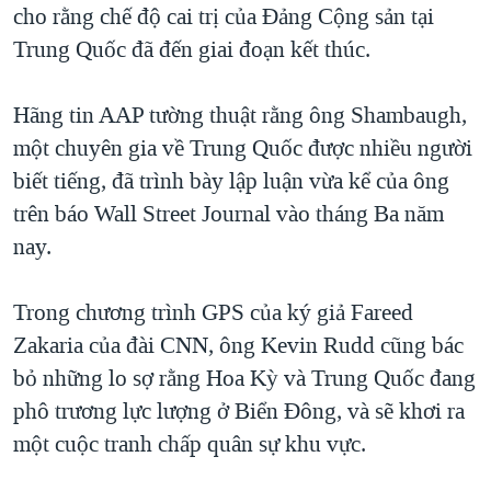
cho rằng chế độ cai trị của Đảng Cộng sản tại
QUAN HỆ VIỆT MỸ
Trung Quốc đã đến giai đoạn kết thúc.
Hãng tin AAP tường thuật rằng ông Shambaugh,
một chuyên gia về Trung Quốc được nhiều người
biết tiếng, đã trình bày lập luận vừa kể của ông
trên báo Wall Street Journal vào tháng Ba năm
nay.
Trong chương trình GPS của ký giả Fareed
Zakaria của đài CNN, ông Kevin Rudd cũng bác
bỏ những lo sợ rằng Hoa Kỳ và Trung Quốc đang
phô trương lực lượng ở Biển Đông, và sẽ khơi ra
một cuộc tranh chấp quân sự khu vực.