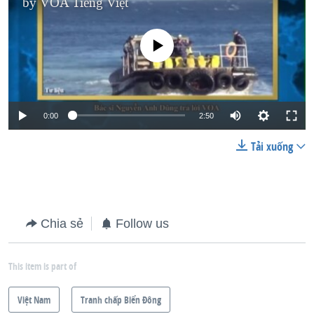
by
VOA Tiếng Việt
No media source currently available
0:00
2:50
Tải xuống
Chia sẻ
Follow us
This item is part of
Việt Nam
Tranh chấp Biển Đông