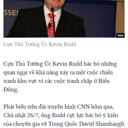
TẠI
VIDEO
"Tìm"
NGƯỜI VIỆT HẢI NGOẠI
HÀNH TRÌNH BẦU CỬ 2024
NGHE
ĐỜI SỐNG
MỘT NĂM CHIẾN TRANH TẠI DẢI GAZA
KINH TẾ
MẠNG XÃ HỘI
GIẢI MÃ VÀNH ĐAI & CON ĐƯỜNG
KHOA HỌC
NGÀY TỊ NẠN THẾ GIỚI
Cựu Thủ Tướng Úc Kevin Rudd.
SỨC KHOẺ
TRỊNH VĨNH BÌNH - NGƯỜI HẠ 'BÊN THẮNG CUỘC'
Ngôn ngữ khác
VĂN HOÁ
Cựu Thủ Tướng Úc Kevin Rudd bác bỏ những
GROUND ZERO – XƯA VÀ NAY
THỂ THAO
quan ngại về khả năng xảy ra một cuộc chiến
CHI PHÍ CHIẾN TRANH AFGHANISTAN
GIÁO DỤC
tranh khu vực vì các cuộc tranh chấp ở Biển
CÁC GIÁ TRỊ CỘNG HÒA Ở VIỆT NAM
Đông.
THƯỢNG ĐỈNH TRUMP-KIM TẠI VIỆT NAM
TRỊNH VĨNH BÌNH VS. CHÍNH PHỦ VIỆT NAM
Phát biểu trên đài truyền hình CNN hôm qua,
Chủ nhật 26/7, ông Rudd cực lực bác bỏ ý kiến
NGƯ DÂN VIỆT VÀ LÀN SÓNG TRỘM HẢI SÂM
của chuyên gia về Trung Quốc David Shambaugh
BÊN KIA QUỐC LỘ: TIẾNG VỌNG TỪ NÔNG THÔN MỸ