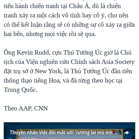
tiến hành chiến tranh tại Châu Á, dù là chiến
tranh xảy ra một cách vô tình hay cố ý, cho nên
có thể kết luận rằng sẽ có những sự cố xảy ra giữa
hai bên, nhưng mọi việc rồi sẽ qua.
Ông Kevin Rudd, cựu Thủ Tướng Úc giờ là Chủ
tịch của Viện nghiên cứu Chính sách Asia Society
đặt trụ sở ở New York, là Thủ Tướng Úc đầu tiên
thông thạo tiếng Hoa, và đã từng theo học tại
Trung Quốc.
Theo AAP, CNN
Thuyền nhân Việt đối mặt với ‘tương lai mù mịt’ ở Australia