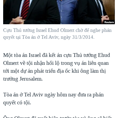
TẠI
VIDEO
"Tìm"
NGƯỜI VIỆT HẢI NGOẠI
HÀNH TRÌNH BẦU CỬ 2024
NGHE
ĐỜI SỐNG
MỘT NĂM CHIẾN TRANH TẠI DẢI GAZA
KINH TẾ
MẠNG XÃ HỘI
Cựu Thủ tướng Israel Ehud Olmert chờ để nghe phán
GIẢI MÃ VÀNH ĐAI & CON ĐƯỜNG
KHOA HỌC
quyết tại Tòa án ở Tel Aviv, ngày 31/3/2014.
NGÀY TỊ NẠN THẾ GIỚI
SỨC KHOẺ
TRỊNH VĨNH BÌNH - NGƯỜI HẠ 'BÊN THẮNG CUỘC'
Ngôn ngữ khác
VĂN HOÁ
Một tòa án Israel đã kết án cựu Thủ tướng Ehud
GROUND ZERO – XƯA VÀ NAY
Olmert về tội nhận hối lộ trong vụ án liên quan
THỂ THAO
CHI PHÍ CHIẾN TRANH AFGHANISTAN
tới một dự án phát triển địa ốc khi ông làm thị
GIÁO DỤC
CÁC GIÁ TRỊ CỘNG HÒA Ở VIỆT NAM
trưởng Jerusalem.
THƯỢNG ĐỈNH TRUMP-KIM TẠI VIỆT NAM
Tòa án ở Tel Aviv ngày hôm nay đưa ra phán
TRỊNH VĨNH BÌNH VS. CHÍNH PHỦ VIỆT NAM
quyết có tội.
NGƯ DÂN VIỆT VÀ LÀN SÓNG TRỘM HẢI SÂM
BÊN KIA QUỐC LỘ: TIẾNG VỌNG TỪ NÔNG THÔN MỸ