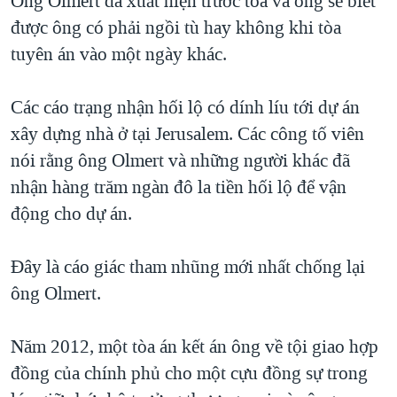
Ông Olmert đã xuất hiện trước tòa và ông sẽ biết
QUAN HỆ VIỆT MỸ
được ông có phải ngồi tù hay không khi tòa
tuyên án vào một ngày khác.
Các cáo trạng nhận hối lộ có dính líu tới dự án
xây dựng nhà ở tại Jerusalem. Các công tố viên
nói rằng ông Olmert và những người khác đã
nhận hàng trăm ngàn đô la tiền hối lộ để vận
động cho dự án.
Đây là cáo giác tham nhũng mới nhất chống lại
ông Olmert.
Năm 2012, một tòa án kết án ông về tội giao hợp
đồng của chính phủ cho một cựu đồng sự trong