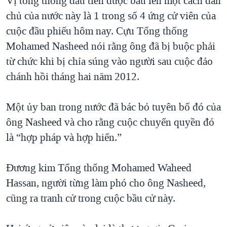
Vị tổng thống đầu tiên được bầu lên một cách dân
QUAN HỆ VIỆT MỸ
chủ của nước này là 1 trong số 4 ứng cử viên của
cuộc đầu phiếu hôm nay. Cựu Tổng thống
Mohamed Nasheed nói rằng ông đã bị buộc phải
từ chức khi bị chỉa súng vào người sau cuộc đảo
chánh hồi tháng hai năm 2012.
Một ủy ban trong nước đã bác bỏ tuyên bố đó của
ông Nasheed và cho rằng cuộc chuyển quyền đó
là “hợp pháp và hợp hiến.”
Đương kim Tổng thống Mohamed Waheed
Hassan, người từng làm phó cho ông Nasheed,
cũng ra tranh cử trong cuộc bầu cử này.