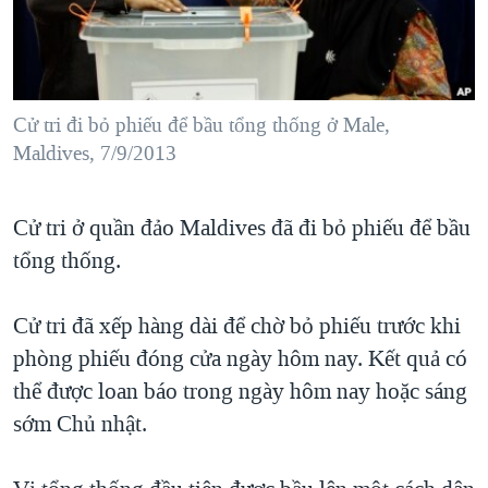
TẠI
VIDEO
"Tìm"
NGƯỜI VIỆT HẢI NGOẠI
HÀNH TRÌNH BẦU CỬ 2024
NGHE
ĐỜI SỐNG
MỘT NĂM CHIẾN TRANH TẠI DẢI GAZA
KINH TẾ
MẠNG XÃ HỘI
Cử tri đi bỏ phiếu để bầu tổng thống ở Male,
GIẢI MÃ VÀNH ĐAI & CON ĐƯỜNG
KHOA HỌC
Maldives, 7/9/2013
NGÀY TỊ NẠN THẾ GIỚI
SỨC KHOẺ
TRỊNH VĨNH BÌNH - NGƯỜI HẠ 'BÊN THẮNG CUỘC'
Ngôn ngữ khác
VĂN HOÁ
Cử tri ở quần đảo Maldives đã đi bỏ phiếu để bầu
GROUND ZERO – XƯA VÀ NAY
tổng thống.
THỂ THAO
CHI PHÍ CHIẾN TRANH AFGHANISTAN
GIÁO DỤC
CÁC GIÁ TRỊ CỘNG HÒA Ở VIỆT NAM
Cử tri đã xếp hàng dài để chờ bỏ phiếu trước khi
phòng phiếu đóng cửa ngày hôm nay. Kết quả có
THƯỢNG ĐỈNH TRUMP-KIM TẠI VIỆT NAM
thể được loan báo trong ngày hôm nay hoặc sáng
TRỊNH VĨNH BÌNH VS. CHÍNH PHỦ VIỆT NAM
sớm Chủ nhật.
NGƯ DÂN VIỆT VÀ LÀN SÓNG TRỘM HẢI SÂM
BÊN KIA QUỐC LỘ: TIẾNG VỌNG TỪ NÔNG THÔN MỸ