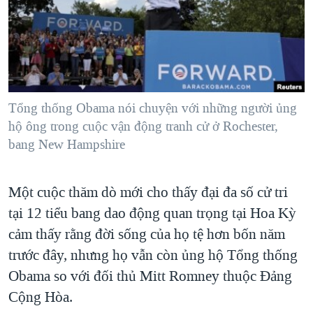
TẠI
VIDEO
"Tìm"
NGƯỜI VIỆT HẢI NGOẠI
HÀNH TRÌNH BẦU CỬ 2024
NGHE
ĐỜI SỐNG
MỘT NĂM CHIẾN TRANH TẠI DẢI GAZA
KINH TẾ
MẠNG XÃ HỘI
GIẢI MÃ VÀNH ĐAI & CON ĐƯỜNG
KHOA HỌC
NGÀY TỊ NẠN THẾ GIỚI
Tổng thống Obama nói chuyện với những người ủng
SỨC KHOẺ
hộ ông trong cuộc vận động tranh cử ở Rochester,
TRỊNH VĨNH BÌNH - NGƯỜI HẠ 'BÊN THẮNG CUỘC'
Ngôn ngữ khác
VĂN HOÁ
bang New Hampshire
GROUND ZERO – XƯA VÀ NAY
THỂ THAO
CHI PHÍ CHIẾN TRANH AFGHANISTAN
Một cuộc thăm dò mới cho thấy đại đa số cử tri
GIÁO DỤC
CÁC GIÁ TRỊ CỘNG HÒA Ở VIỆT NAM
tại 12 tiểu bang dao động quan trọng tại Hoa Kỳ
THƯỢNG ĐỈNH TRUMP-KIM TẠI VIỆT NAM
cảm thấy rằng đời sống của họ tệ hơn bốn năm
trước đây, nhưng họ vẫn còn ủng hộ Tổng thống
TRỊNH VĨNH BÌNH VS. CHÍNH PHỦ VIỆT NAM
Obama so với đối thủ Mitt Romney thuộc Đảng
NGƯ DÂN VIỆT VÀ LÀN SÓNG TRỘM HẢI SÂM
Cộng Hòa.
BÊN KIA QUỐC LỘ: TIẾNG VỌNG TỪ NÔNG THÔN MỸ