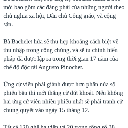
mới bao gồm các đảng phái của những người theo
QUAN HỆ VIỆT MỸ
chủ nghĩa xã hội, Dân chủ Công giáo, và cộng
sản.
Bà Bachelet hứa sẽ thu hẹp khoảng cách biệt về
thu nhập trong công chúng, và sẽ tu chính hiến
pháp đã được lập ra trong thời gian 17 năm của
chế độ độc tài Augusto Pinochet.
Ứng cử viên phải giành được hơn phân nửa số
phiếu bầu thì mới thắng cử dứt khoát. Nếu không
hai ứng cử viên nhiều phiếu nhất sẽ phải tranh cử
chung quyết vào ngày 15 tháng 12.
Tất cả 120 ghế hạ viện và 20 trong tổng số 38