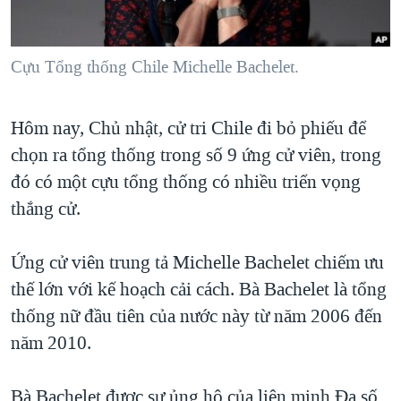
TẠI
VIDEO
"Tìm"
NGƯỜI VIỆT HẢI NGOẠI
HÀNH TRÌNH BẦU CỬ 2024
NGHE
ĐỜI SỐNG
Cựu Tổng thống Chile Michelle Bachelet.
MỘT NĂM CHIẾN TRANH TẠI DẢI GAZA
KINH TẾ
MẠNG XÃ HỘI
GIẢI MÃ VÀNH ĐAI & CON ĐƯỜNG
KHOA HỌC
Hôm nay, Chủ nhật, cử tri Chile đi bỏ phiếu để
NGÀY TỊ NẠN THẾ GIỚI
SỨC KHOẺ
chọn ra tổng thống trong số 9 ứng cử viên, trong
TRỊNH VĨNH BÌNH - NGƯỜI HẠ 'BÊN THẮNG CUỘC'
đó có một cựu tổng thống có nhiều triển vọng
Ngôn ngữ khác
VĂN HOÁ
GROUND ZERO – XƯA VÀ NAY
thắng cử.
THỂ THAO
CHI PHÍ CHIẾN TRANH AFGHANISTAN
GIÁO DỤC
Ứng cử viên trung tả Michelle Bachelet chiếm ưu
CÁC GIÁ TRỊ CỘNG HÒA Ở VIỆT NAM
thế lớn với kế hoạch cải cách. Bà Bachelet là tổng
THƯỢNG ĐỈNH TRUMP-KIM TẠI VIỆT NAM
thống nữ đầu tiên của nước này từ năm 2006 đến
TRỊNH VĨNH BÌNH VS. CHÍNH PHỦ VIỆT NAM
năm 2010.
NGƯ DÂN VIỆT VÀ LÀN SÓNG TRỘM HẢI SÂM
BÊN KIA QUỐC LỘ: TIẾNG VỌNG TỪ NÔNG THÔN MỸ
Bà Bachelet được sự ủng hộ của liên minh Ða số