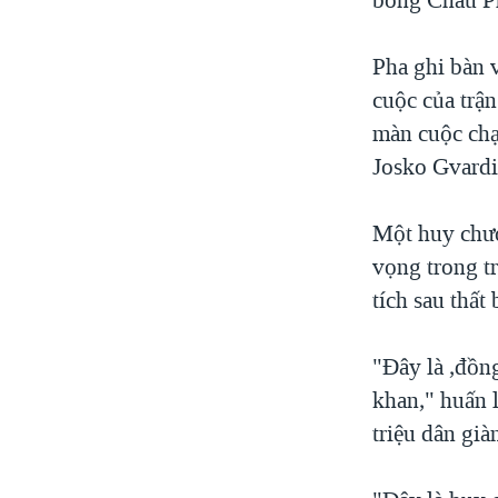
Pha ghi bàn 
cuộc của trậ
màn cuộc chạm
Josko Gvardio
Một huy chươn
vọng trong t
tích sau thất
"Đây là ,đồn
khan," huấn 
triệu dân già