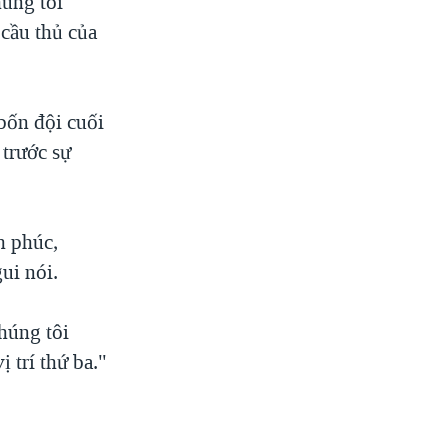
húng tôi
 cầu thủ của
bốn đội cuối
trước sự
h phúc,
ui nói.
húng tôi
 trí thứ ba."