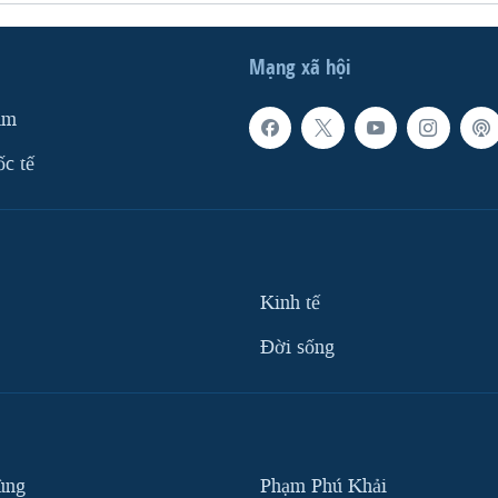
Mạng xã hội
am
ốc tế
Kinh tế
Ðời sống
ùng
Phạm Phú Khải