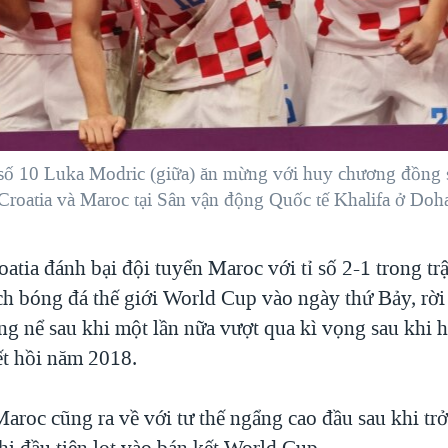
 số 10 Luka Modric (giữa) ăn mừng với huy chương đồng sa
Croatia và Maroc tại Sân vận động Quốc tế Khalifa ở Doh
atia đánh bại đội tuyển Maroc với tỉ số 2-1 trong trậ
ịch bóng đá thế giới World Cup vào ngày thứ Bảy, rời
áng nể sau khi một lần nữa vượt qua kì vọng sau khi 
ết hồi năm 2018.
Maroc cũng ra về với tư thế ngẩng cao đầu sau khi tr
i đầu tiên lọt vào bán kết World Cup.