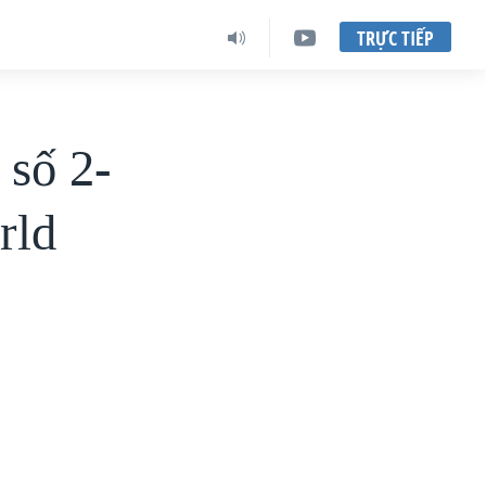
TRỰC TIẾP
 số 2-
rld