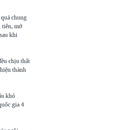
t quả chung
 tiên, mở
sau khi
ều chịu thất
thiện thành
ấu khó
quốc gia 4