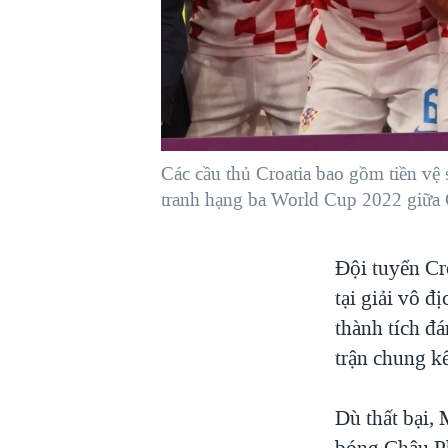
VIỆT NAM
NGƯ DÂN VIỆT VÀ LÀN SÓNG
TRỘM HẢI SÂM
BÊN KIA QUỐC LỘ: TIẾNG VỌNG
TỪ NÔNG THÔN MỸ
QUAN HỆ VIỆT MỸ
Các cầu thủ Croatia bao gồm tiền vệ
tranh hạng ba World Cup 2022 giữa 
Đội tuyển Cro
tại giải vô đ
thành tích đ
trận chung k
Dù thất bại, 
bóng Châu Ph