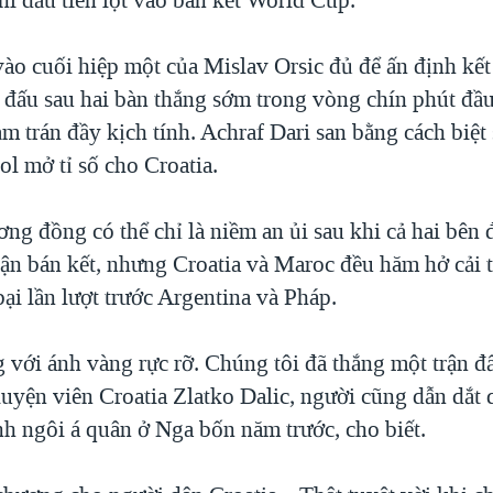
vào cuối hiệp một của Mislav Orsic đủ để ấn định kế
n đấu sau hai bàn thắng sớm trong vòng chín phút đầu
 trán đầy kịch tính. Achraf Dari san bằng cách biệt 
l mở tỉ số cho Croatia.
g đồng có thể chỉ là niềm an ủi sau khi cả hai bên đ
rận bán kết, nhưng Croatia và Maroc đều hăm hở cải 
 bại lần lượt trước Argentina và Pháp.
g với ánh vàng rực rỡ. Chúng tôi đã thắng một trận đ
luyện viên Croatia Zlatko Dalic, người cũng dẫn dắt 
nh ngôi á quân ở Nga bốn năm trước, cho biết.