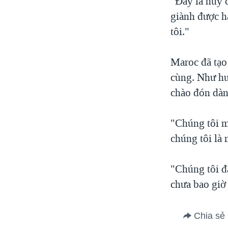
"Đây là huy c
giành được h
tôi."
Maroc đã tạo
cùng. Như hu
chào đón dà
"Chúng tôi m
chúng tôi là 
"Chúng tôi đ
chưa bao giờ 
Chia sẻ