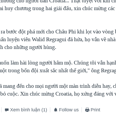
hương cho người dân Croatia... Thật tuyệt vời khi c
ai huy chương trong hai giải đấu, xin chúc mừng các
 ra bước đột phá mới cho Châu Phi khi lọt vào vòng 
ấn luyện viên Walid Regragui đã hứa, họ vẫn về nhà 
nh cho những người hùng.
uốn làm hài lòng người hâm mộ. Chúng tôi vẫn hạn
một trong bốn đội xuất sắc nhất thế giới," ông Regrag
ã mang đến cho mọi người một màn trình diễn hay, c
bỏ cuộc. Xin chúc mừng Croatia, họ xứng đáng với vị
Xem bình luận
(1)
Follow us
Print