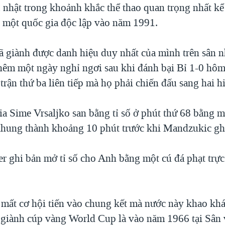
 nhật trong khoảnh khắc thể thao quan trọng nhất kể
h một quốc gia độc lập vào năm 1991.
ã giành được danh hiệu duy nhất của mình trên sân 
thêm một ngày nghỉ ngơi sau khi đánh bại Bỉ 1-0 hôm
 trận thứ ba liên tiếp mà họ phải chiến đấu sang hai h
a Sime Vrsaljko san bằng tỉ số ở phút thứ 68 bằng mộ
hung thành khoảng 10 phút trước khi Mandzukic gh
r ghi bản mở tỉ số cho Anh bằng một cú đá phạt trực
 mất cơ hội tiến vào chung kết mà nước này khao khát
 giành cúp vàng World Cup là vào năm 1966 tại Sân