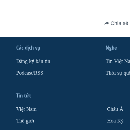
Chia sẻ
Các dịch vụ
Nghe
Ðăng ký bản tin
Tin Việt N
Podcast/RSS
Thời sự qu
Tin tức
Việt Nam
Châu Á
Thế giới
Hoa Kỳ