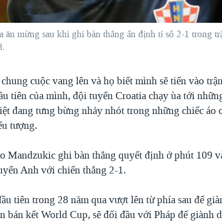
ăn mừng sau khi ghi bàn thắng ấn định tỉ số 2-1 trong tr
8.
 chung cuộc vang lên và họ biết mình sẽ tiến vào trậ
u tiên của mình, đội tuyển Croatia chạy ùa tới nhữ
ệt đang tưng bừng nhảy nhót trong những chiếc áo c
ểu tượng.
o Mandzukic ghi bàn thắng quyết định ở phút 109 v
tuyển Anh với chiến thắng 2-1.
đầu tiên trong 28 năm qua vượt lên từ phía sau để gi
ận bán kết World Cup, sẽ đối đầu với Pháp để giành 