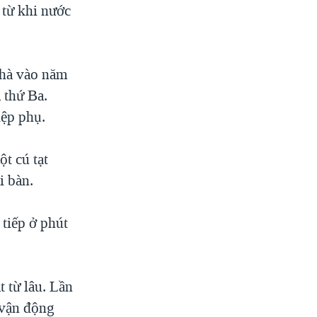
 từ khi nước
nhà vào năm
 thứ Ba.
iệp phụ.
t cú tạt
i bàn.
 tiếp ở phút
 từ lâu. Lần
 vận động