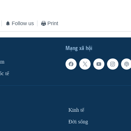
Follow us
Print
Mạng xã hội
am
ốc tế
Kinh tế
Ðời sống