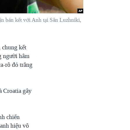
ận bán kết với Anh tại Sân Luzhniki,
n chung kết
ng người hâm
a-rô đỏ trắng
à Croatia gây
ành chiến
danh hiệu vô