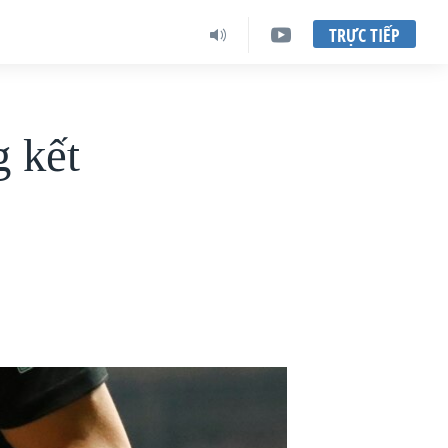
TRỰC TIẾP
g kết