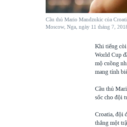
VIỆT NAM
NGƯ DÂN VIỆT VÀ LÀN SÓNG
Cầu thủ Mario Mandzukic của Croatia 
TRỘM HẢI SÂM
Moscow, Nga, ngày 11 tháng 7, 201
BÊN KIA QUỐC LỘ: TIẾNG VỌNG
TỪ NÔNG THÔN MỸ
Khi tiếng còi
QUAN HỆ VIỆT MỸ
World Cup đầ
mộ cuồng nhi
mang tính bi
Cầu thủ Mari
sốc cho đội 
Croatia, đội 
thắng một tr