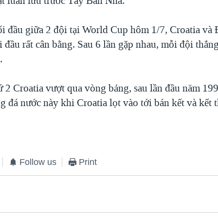
ạt luân lưu trước Tây Ban Nha.
i đầu giữa 2 đội tại World Cup hôm 1/7, Croatia và
i đầu rất cân bằng. Sau 6 lần gặp nhau, mỗi đội thắng
.
hứ 2 Croatia vượt qua vòng bảng, sau lần đầu năm 19
 đá nước này khi Croatia lọt vào tới bán kết và kết t
Follow us
Print