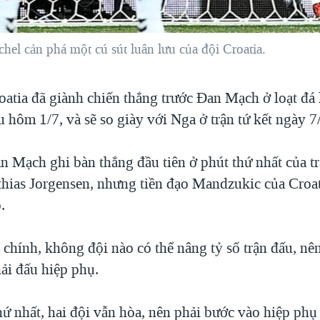
l cản phá một cú sút luân lưu của đội Croatia.
oatia đã giành chiến thắng trước Đan Mạch ở loạt đá 
u hôm 1/7, và sẽ so giày với Nga ở trận tứ kết ngày 7
n Mạch ghi bàn thắng đầu tiên ở phút thứ nhất của t
hias Jorgensen, nhưng tiền đạo Mandzukic của Croat
.
 chính, không đội nào có thể nâng tỷ số trận đấu, nê
i đấu hiệp phụ.
ứ nhất, hai đội vẫn hòa, nên phải bước vào hiệp phụ 