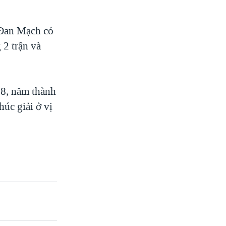
 Đan Mạch có
 2 trận và
98, năm thành
húc giải ở vị