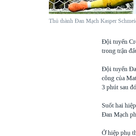
VIỆT NAM
NGƯ DÂN VIỆT VÀ LÀN SÓNG
Thủ thành Đan Mạch Kasper Schmeiche
TRỘM HẢI SÂM
BÊN KIA QUỐC LỘ: TIẾNG VỌNG
Đội tuyển Cr
TỪ NÔNG THÔN MỸ
trong trận đấ
QUAN HỆ VIỆT MỸ
Đội tuyển Đa
công của Mat
3 phút sau đó
Suốt hai hiệp
Đan Mạch phả
Ở hiệp phụ th