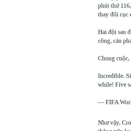
phút thứ 116
thay đổi cục 
Hai đội sau đ
công, cản ph
Chung cuộc, C
Incredible. S
while! Five s
— FIFA Wor
Như vậy, Croa