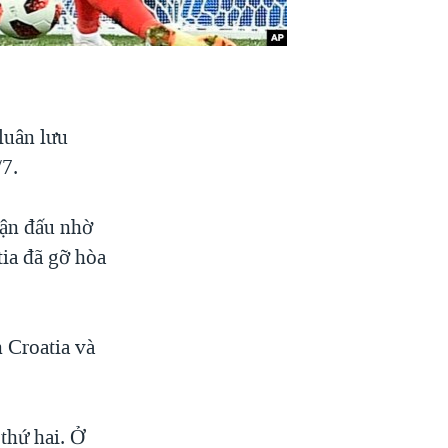
luân lưu
/7.
rận đấu nhờ
ia đã gỡ hòa
n Croatia và
thứ hai. Ở