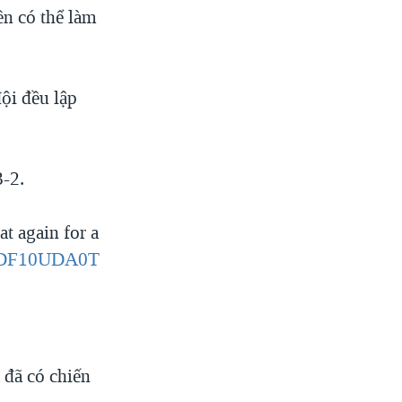
ền có thể làm
đội đều lập
3-2.
at again for a
/BDF10UDA0T
 đã có chiến