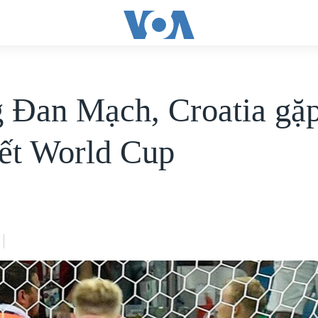
8
 Đan Mạch, Croatia gặ
kết World Cup