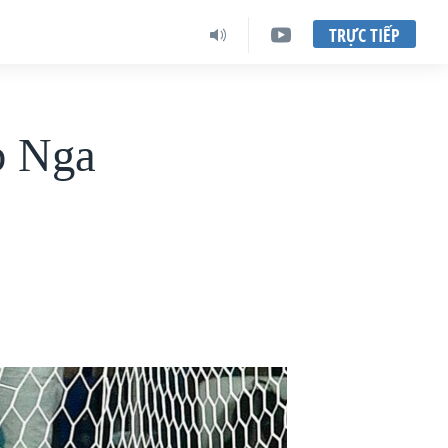
TRỰC TIẾP
p Nga