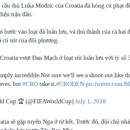
, cầu thủ Luka Modric của Croatia đá hỏng cú phạt đ
diện trận đấu.
ó bước vào loạt đá luân lưu, và thủ thành của cả hai 
á cú sút của đối phương.
roatia vượt Đan Mạch ở loạt sút luân lưu với tỷ số 
imply incredible.Not sure we'll see a shoot-out like th
aves, but
#CRO
take it.
#CRODEN
pic.twitter.com
ld Cup 🏆 (@FIFAWorldCup)
July 1, 2018
tia sẽ gặp tuyển Nga ở tứ kết. Trước đó, đội chủ nhà