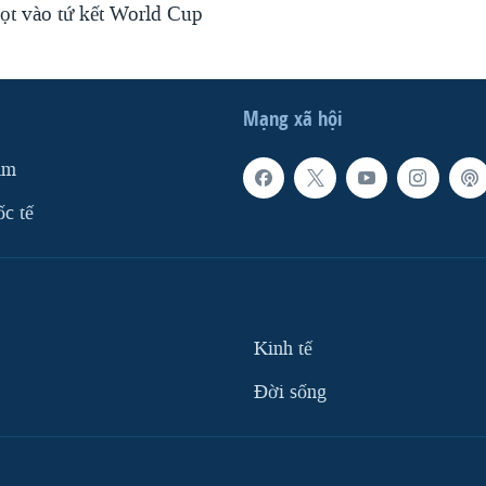
ọt vào tứ kết World Cup
Mạng xã hội
am
ốc tế
Kinh tế
Ðời sống