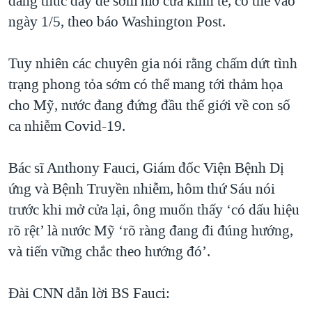
đang thúc đẩy để sớm mở cửa kinh tế, có thể vào
ngày 1/5, theo báo Washington Post.
Tuy nhiên các chuyên gia nói rằng chấm dứt tình
trạng phong tỏa sớm có thể mang tới thảm họa
cho Mỹ, nước đang đứng đầu thế giới về con số
ca nhiễm Covid-19.
Bác sĩ Anthony Fauci, Giám đốc Viện Bệnh Dị
ứng và Bệnh Truyền nhiễm, hôm thứ Sáu nói
trước khi mở cửa lại, ông muốn thấy ‘có dấu hiệu
rõ rệt’ là nước Mỹ ‘rõ ràng đang đi đúng hướng,
và tiến vững chắc theo hướng đó’.
Đài CNN dẫn lời BS Fauci: