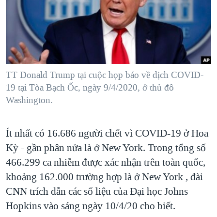
TẠI
VIDEO
"Tìm"
NGƯỜI VIỆT HẢI NGOẠI
HÀNH TRÌNH BẦU CỬ 2024
NGHE
ĐỜI SỐNG
MỘT NĂM CHIẾN TRANH TẠI DẢI GAZA
KINH TẾ
MẠNG XÃ HỘI
GIẢI MÃ VÀNH ĐAI & CON ĐƯỜNG
KHOA HỌC
NGÀY TỊ NẠN THẾ GIỚI
TT Donald Trump tại cuộc họp báo về dịch COVID-
SỨC KHOẺ
19 tại Tòa Bạch Ốc, ngày 9/4/2020, ở thủ đô
TRỊNH VĨNH BÌNH - NGƯỜI HẠ 'BÊN THẮNG CUỘC'
Ngôn ngữ khác
VĂN HOÁ
Washington.
GROUND ZERO – XƯA VÀ NAY
THỂ THAO
CHI PHÍ CHIẾN TRANH AFGHANISTAN
Ít nhất có 16.686 người chết vì COVID-19 ở Hoa
GIÁO DỤC
CÁC GIÁ TRỊ CỘNG HÒA Ở VIỆT NAM
Kỳ - gần phân nửa là ở New York. Trong tổng số
THƯỢNG ĐỈNH TRUMP-KIM TẠI VIỆT NAM
466.299 ca nhiễm được xác nhận trên toàn quốc,
khoảng 162.000 trường hợp là ở New York , đài
TRỊNH VĨNH BÌNH VS. CHÍNH PHỦ VIỆT NAM
CNN trích dẫn các số liệu của Đại học Johns
NGƯ DÂN VIỆT VÀ LÀN SÓNG TRỘM HẢI SÂM
Hopkins vào sáng ngày 10/4/20 cho biết.
BÊN KIA QUỐC LỘ: TIẾNG VỌNG TỪ NÔNG THÔN MỸ