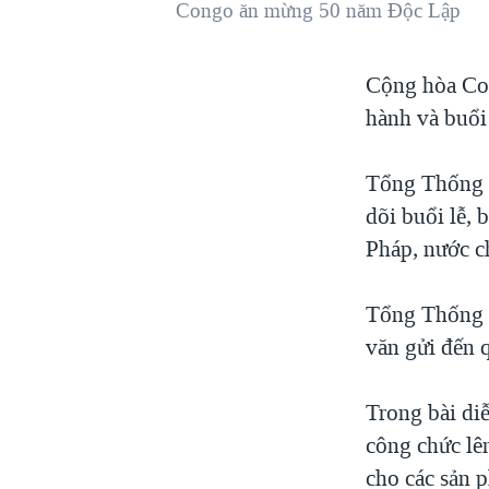
Congo ăn mừng 50 năm Độc Lập
VIỆT NAM
NGƯ DÂN VIỆT VÀ LÀN SÓNG
Cộng hòa Co
TRỘM HẢI SÂM
hành và buổi 
BÊN KIA QUỐC LỘ: TIẾNG VỌNG
TỪ NÔNG THÔN MỸ
Tổng Thống l
QUAN HỆ VIỆT MỸ
dõi buổi lễ,
Pháp, nước c
Tổng Thống N
văn gửi đến 
Trong bài diễ
công chức lê
cho các sản 