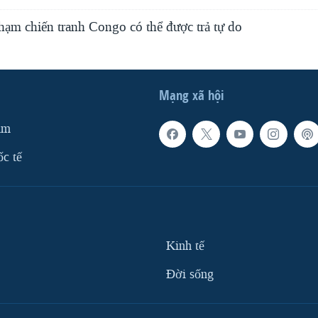
hạm chiến tranh Congo có thể được trả tự do
Mạng xã hội
am
ốc tế
Kinh tế
Ðời sống