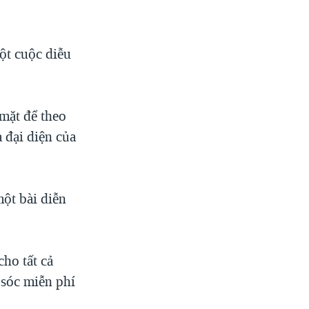
t cuộc diễu
mặt để theo
 đại diện của
ột bài diễn
cho tất cả
 sóc miễn phí