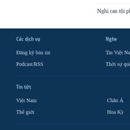
Nghi can tội p
Các dịch vụ
Nghe
Ðăng ký bản tin
Tin Việt N
Podcast/RSS
Thời sự qu
Tin tức
Việt Nam
Châu Á
Thế giới
Hoa Kỳ