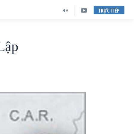
TRỰC TIẾP
Lập