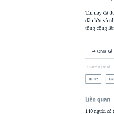
Tin này đã đ
dầu lớn và n
tổng cộng lê
Chia sẻ
This item is part of
Tin tức
Thế
Liên quan
140 người có t