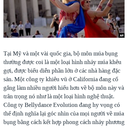
TẠI
VIDEO
"Tìm"
NGƯỜI VIỆT HẢI NGOẠI
HÀNH TRÌNH BẦU CỬ 2024
NGHE
ĐỜI SỐNG
MỘT NĂM CHIẾN TRANH TẠI DẢI GAZA
KINH TẾ
MẠNG XÃ HỘI
GIẢI MÃ VÀNH ĐAI & CON ĐƯỜNG
KHOA HỌC
NGÀY TỊ NẠN THẾ GIỚI
SỨC KHOẺ
Tại Mỹ và một vài quốc gia, bộ môn múa bụng
TRỊNH VĨNH BÌNH - NGƯỜI HẠ 'BÊN THẮNG CUỘC'
Ngôn ngữ khác
VĂN HOÁ
thường được coi là một loại hình nhảy múa khêu
GROUND ZERO – XƯA VÀ NAY
THỂ THAO
gợi, được biểu diễn phần lớn ở các nhà hàng đặc
CHI PHÍ CHIẾN TRANH AFGHANISTAN
sản. Một công ty khiêu vũ ở California đang cố
GIÁO DỤC
CÁC GIÁ TRỊ CỘNG HÒA Ở VIỆT NAM
gắng làm nhiều người hiểu hơn về bộ môn này và
THƯỢNG ĐỈNH TRUMP-KIM TẠI VIỆT NAM
trân trọng nó như là một loại hình nghệ thuật.
Công ty Bellydance Evolution đang hy vọng có
TRỊNH VĨNH BÌNH VS. CHÍNH PHỦ VIỆT NAM
thể định nghĩa lại góc nhìn của mọi người về múa
NGƯ DÂN VIỆT VÀ LÀN SÓNG TRỘM HẢI SÂM
bụng bằng cách kết hợp phong cách nhảy phương
BÊN KIA QUỐC LỘ: TIẾNG VỌNG TỪ NÔNG THÔN MỸ