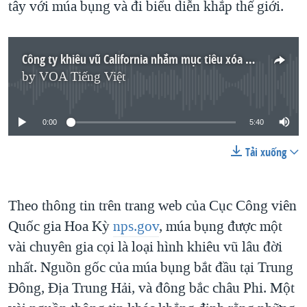
tây với múa bụng và đi biểu diễn khắp thế giới.
QUAN HỆ VIỆT MỸ
Công ty khiêu vũ California nhắm mục tiêu xóa bỏ định kiến về múa bụng
by
VOA Tiếng Việt
No media source currently available
0:00
5:40
Tải xuống
Theo thông tin trên trang web của Cục Công viên
Quốc gia Hoa Kỳ
nps.gov
, múa bụng được một
vài chuyên gia cọi là loại hình khiêu vũ lâu đời
nhất. Nguồn gốc của múa bụng bắt đầu tại Trung
Đông, Địa Trung Hải, và đông bắc châu Phi. Một