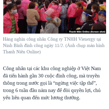
TẠI
VIDEO
"Tìm"
NGƯỜI VIỆT HẢI NGOẠI
HÀNH TRÌNH BẦU CỬ 2024
NGHE
ĐỜI SỐNG
MỘT NĂM CHIẾN TRANH TẠI DẢI GAZA
KINH TẾ
MẠNG XÃ HỘI
GIẢI MÃ VÀNH ĐAI & CON ĐƯỜNG
KHOA HỌC
NGÀY TỊ NẠN THẾ GIỚI
Hàng nghìn công nhân Công ty TNHH Vienergy tại
SỨC KHOẺ
Ninh Bình đình công ngày 11/2. (Ảnh chụp màn hình
TRỊNH VĨNH BÌNH - NGƯỜI HẠ 'BÊN THẮNG CUỘC'
Ngôn ngữ khác
VĂN HOÁ
Thanh Niên Online)
GROUND ZERO – XƯA VÀ NAY
THỂ THAO
CHI PHÍ CHIẾN TRANH AFGHANISTAN
GIÁO DỤC
Công nhân tại các khu công nghiệp ở Việt Nam
CÁC GIÁ TRỊ CỘNG HÒA Ở VIỆT NAM
đã tiến hành gần 30 cuộc đình công, mà truyền
THƯỢNG ĐỈNH TRUMP-KIM TẠI VIỆT NAM
thông trong nước gọi là “ngừng việc tập thể”,
TRỊNH VĨNH BÌNH VS. CHÍNH PHỦ VIỆT NAM
trong 6 tuần đầu năm nay để đòi quyền lợi, chủ
yếu liên quan đến mức lương thưởng.
NGƯ DÂN VIỆT VÀ LÀN SÓNG TRỘM HẢI SÂM
BÊN KIA QUỐC LỘ: TIẾNG VỌNG TỪ NÔNG THÔN MỸ