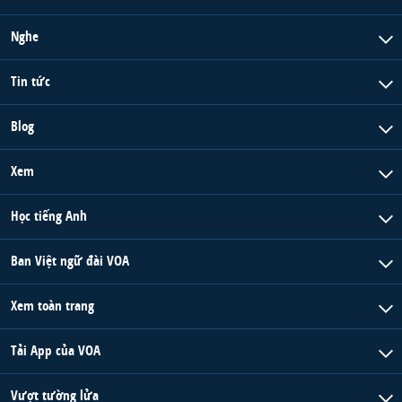
Nghe
Tin tức
Blog
Xem
Học tiếng Anh
Ban Việt ngữ đài VOA
Xem toàn trang
Tải App của VOA
Vượt tường lửa