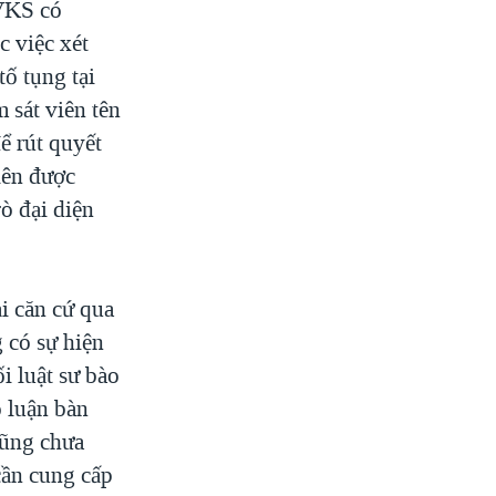
 VKS có
c việc xét
ố tụng tại
 sát viên tên
ể rút quyết
viên được
ò đại diện
i căn cứ qua
g có sự hiện
ối luật sư bào
ó luận bàn
cũng chưa
 cần cung cấp