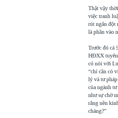
Thật vậy thờ
việc tranh lu
rút ngắn đột 
là phần vào 
Trước đó cả 5
HĐXX tuyên h
có nói với Lu
“chỉ cần có 
lý và tư pháp
của ngành tư
như sự chờ m
rằng nền kin
chăng?”