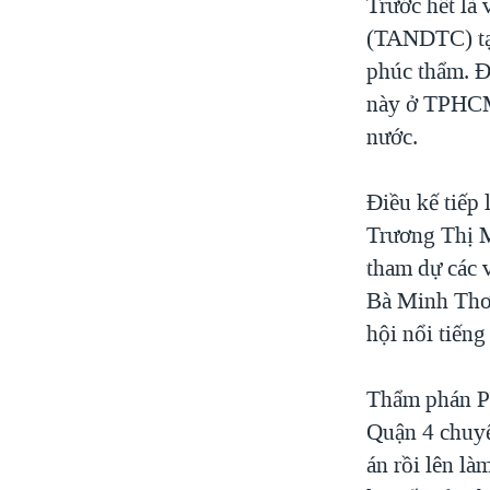
Trước hết là
(TANDTC) tạ
phúc thẩm. Đ
này ở TPHCM 
nước.
Điều kế tiếp
Trương Thị M
tham dự các 
Bà Minh Thơ 
hội nổi tiến
Thẩm phán P
Quận 4 chuyể
án rồi lên l