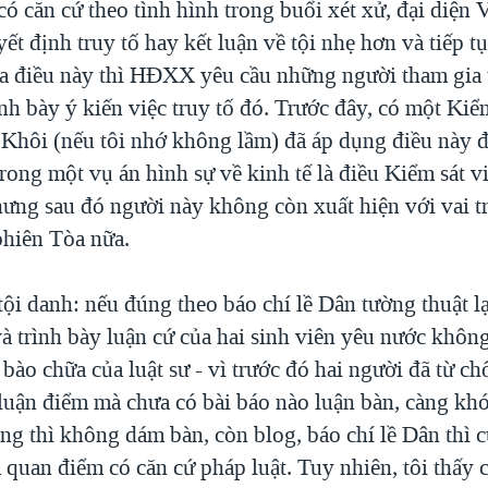
 có căn cứ theo tình hình trong buổi xét xử, đại diện
ết định truy tố hay kết luận về tội nhẹ hơn và tiếp tụ
ra điều này thì HĐXX yêu cầu những người tham gia t
nh bày ý kiến việc truy tố đó. Trước đây, có một Kiểm
hôi (nếu tôi nhớ không lầm) đã áp dụng điều này đ
trong một vụ án hình sự về kinh tế là điều Kiểm sát 
ưng sau đó người này không còn xuất hiện với vai tr
phiên Tòa nữa.
ội danh: nếu đúng theo báo chí lề Dân tường thuật lạ
và trình bày luận cứ của hai sinh viên yêu nước khôn
 bào chữa của luật sư - vì trước đó hai người đã từ ch
 luận điểm mà chưa có bài báo nào luận bàn, càng kh
ảng thì không dám bàn, còn blog, báo chí lề Dân thì 
a quan điểm có căn cứ pháp luật. Tuy nhiên, tôi thấy