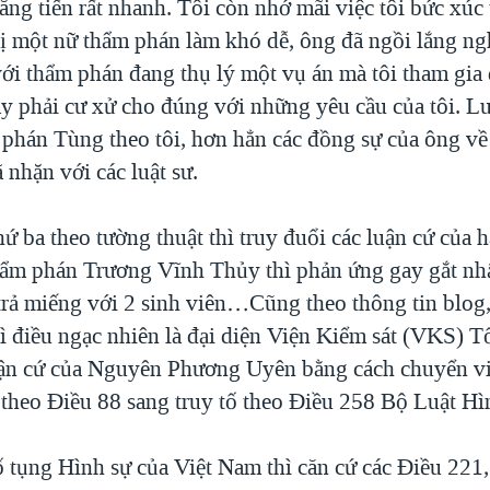
hăng tiến rất nhanh. Tôi còn nhớ mãi việc tôi bức xúc 
bị một nữ thẩm phán làm khó dễ, ông đã ngồi lắng ng
với thẩm phán đang thụ lý một vụ án mà tôi tham gia
y phải cư xử cho đúng với những yêu cầu của tôi. Lu
phán Tùng theo tôi, hơn hẳn các đồng sự của ông về
 nhặn với các luật sư.
 ba theo tường thuật thì truy đuổi các luận cứ của h
ẩm phán Trương Vĩnh Thủy thì phản ứng gay gắt nhấ
trả miếng với 2 sinh viên…Cũng theo thông tin blog,
ì điều ngạc nhiên là đại diện Viện Kiểm sát (VKS) T
ận cứ của Nguyên Phương Uyên bằng cách chuyển việ
 theo Điều 88 sang truy tố theo Điều 258 Bộ Luật Hì
 tụng Hình sự của Việt Nam thì căn cứ các Điều 221