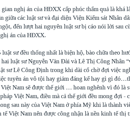
i gian nghị án của HĐXX cấp phúc thẩm quả là khá l
ận giữa các luật sư và đại diện Viện Kiểm sát Nhân dâ
ngột, đến lượt hai nguyên luật sư bị cáo nói lời sau c
nghị án của HĐXX.
 luật sư đều thống nhất là biện hộ, bào chữa theo h
ai luật sư Nguyễn Văn Đài và Lê Thị Công Nhân “v
ật sư Lê Công Định trong khi dài cổ chờ đợi việc ng
việc tuyên án vô tội hay giảm đáng kể hay gì gì đó…t
 Việt Nam sẽ được thế giới … hoan nghênh vì đó là s
 pháp Việt Nam, điều mà cả thế giới đều mong đợi - c
ong sau này của Việt Nam ở phía Mỹ khi là thành v
h tế Việt Nam nên được công nhận là nền kinh tế thị 