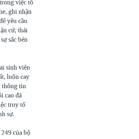
trong việc tố
he, ghi nhận
 để yêu cầu
ận cứ, thái
 sự sắc bén
ai sinh viên
t, luôn cay
 thông tin
ối cao đã
c truy tố
nh sự.
, 249 của bộ