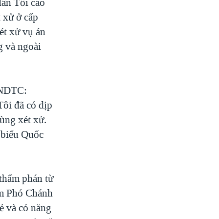
dân Tối cao
 xử ở cấp
ét xử vụ án
g và ngoài
ANDTC:
ôi đã có dịp
ùng xét xử.
 biểu Quốc
thẩm phán từ
àm Phó Chánh
ẻ và có năng