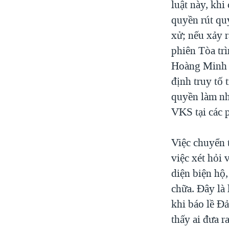
luật này, khi
quyền rút quy
xử; nếu xảy 
phiên Tòa trì
Hoàng Minh K
định truy tố 
quyền làm nh
VKS tại các 
Việc chuyển t
việc xét hỏi 
diện biện hộ,
chữa. Đây là
khi báo lề Đ
thấy ai đưa r