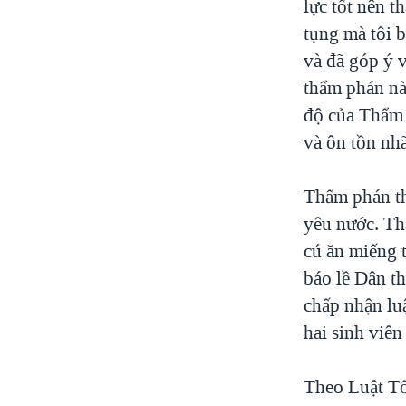
lực tốt nên t
tụng mà tôi 
và đã góp ý 
thẩm phán nà
độ của Thẩm 
và ôn tồn nhã
Thẩm phán thứ
yêu nước. Th
cú ăn miếng 
báo lề Dân th
chấp nhận lu
hai sinh viên
Theo Luật Tố