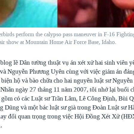
rbirds perform the calypso pass maneuver in F-16 Fighting 
s air show at Mountain Home Air Force Base, Idaho.
 blog lề Dân tường thuật vụ án xét xử hai sinh viên 
và Nguyễn Phương Uyên cùng với việc giảm án đáng
sư biện hộ và bào chữa cho hai nguyên luật sư Nguyễ
Nhân ngày 27 tháng 11 năm 2007, tôi nhớ lại buổi c
i gồm có các Luật sư Trần Lâm, Lê Công Định, Bùi 
 Dũng và một bác luật sư già trong Đoàn Luật sư H
hay đổi quan trọng trong việc Hội Đồng Xét Xử (HĐ
.