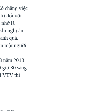
Có chăng việc
rị đối với
 nhớ là
khi nghị án
hanh quá,
 án một người
g 8 năm 2013
0 giờ 30 sáng
ài VTV thì