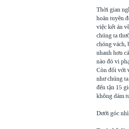
Thời gian ng
hoãn tuyên đ
việc kết án v
chúng ta thườ
chóng vách, b
nhanh hơn cả 
nào đó vi ph
Còn đối với 
như chúng ta 
đến tận 15 gi
không dám tư
Dưới góc nhìn