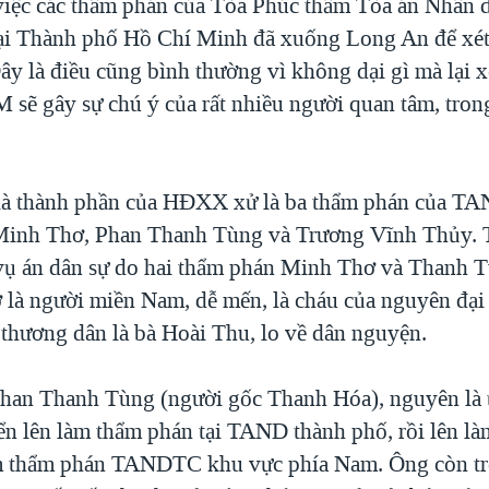
 việc các thẩm phán của Tòa Phúc thẩm Tòa án Nhân 
i Thành phố Hồ Chí Minh đã xuống Long An để xét
ây là điều cũng bình thường vì không dại gì mà lại x
sẽ gây sự chú ý của rất nhiều người quan tâm, tron
 là thành phần của HĐXX xử là ba thẩm phán của T
inh Thơ, Phan Thanh Tùng và Trương Vĩnh Thủy. T
vụ án dân sự do hai thẩm phán Minh Thơ và Thanh T
là người miền Nam, dễ mến, là cháu của nguyên đại
g thương dân là bà Hoài Thu, lo về dân nguyện.
han Thanh Tùng (người gốc Thanh Hóa), nguyên là 
n lên làm thẩm phán tại TAND thành phố, rồi lên l
àm thẩm phán TANDTC khu vực phía Nam. Ông còn tr