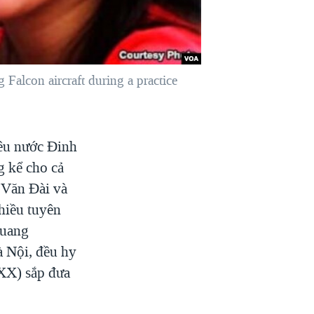
Falcon aircraft during a practice
yêu nước Đinh
 kể cho cả
n Văn Đài và
hiều tuyên
Quang
à Nội, đều hy
XX) sắp đưa