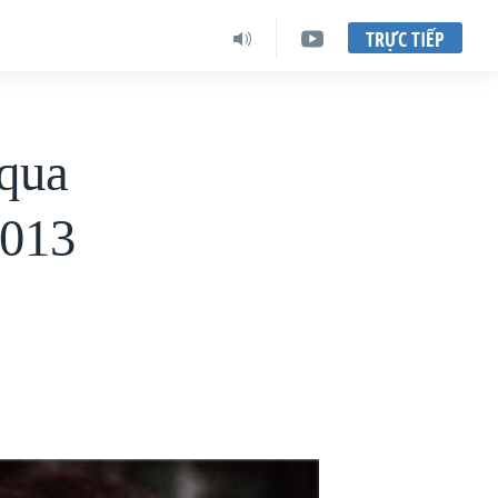
TRỰC TIẾP
 qua
2013