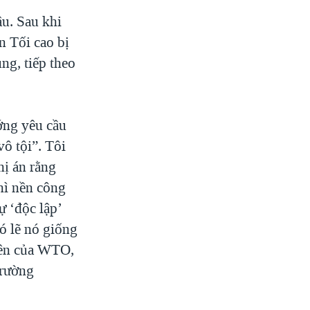
âu. Sau khi
n Tối cao bị
ùng, tiếp theo
ướng yêu cầu
ô tội”. Tôi
hị án rằng
hì nền công
ự ‘độc lập’
ó lẽ nó giống
iên của WTO,
trường