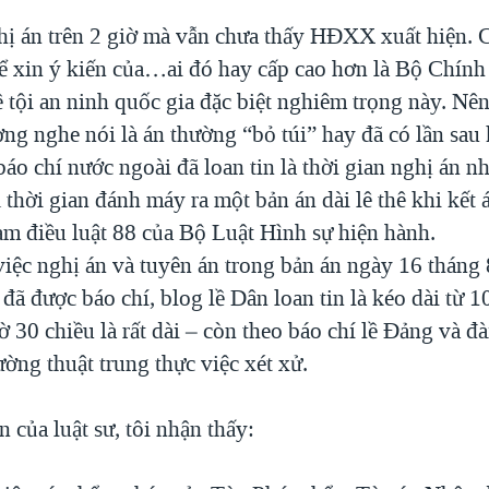
hị án trên 2 giờ mà vẫn chưa thấy HĐXX xuất hiện. 
ể xin ý kiến của…ai đó hay cấp cao hơn là Bộ Chính t
ề tội an ninh quốc gia đặc biệt nghiêm trọng này. Nên
ng nghe nói là án thường “bỏ túi” hay đã có lần sau 
áo chí nước ngoài đã loan tin là thời gian nghị án n
thời gian đánh máy ra một bản án dài lê thê khi kết
ạm điều luật 88 của Bộ Luật Hình sự hiện hành.
việc nghị án và tuyên án trong bản án ngày 16 thán
đã được báo chí, blog lề Dân loan tin là kéo dài từ 1
ờ 30 chiều là rất dài – còn theo báo chí lề Đảng và đ
ờng thuật trung thực việc xét xử.
 của luật sư, tôi nhận thấy: