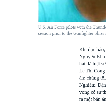
VIỆT NAM
NGƯ DÂN VIỆT VÀ LÀN SÓNG
TRỘM HẢI SÂM
U.S. Air Force pilots with the Thunde
BÊN KIA QUỐC LỘ: TIẾNG VỌNG
TỪ NÔNG THÔN MỸ
session prior to the Gunfighter Skie
QUAN HỆ VIỆT MỸ
Khi đọc báo,
Nguyên Kha 
hai, là luật 
Lê Thị Công 
án: chúng tô
Nghiêm, Đặng
vọng có sự t
ra một bản án