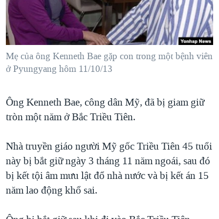
TẠI
VIDEO
"Tìm"
NGƯỜI VIỆT HẢI NGOẠI
HÀNH TRÌNH BẦU CỬ 2024
NGHE
ĐỜI SỐNG
MỘT NĂM CHIẾN TRANH TẠI DẢI GAZA
KINH TẾ
MẠNG XÃ HỘI
Mẹ của ông Kenneth Bae gặp con trong một bệnh viên
GIẢI MÃ VÀNH ĐAI & CON ĐƯỜNG
KHOA HỌC
ở Pyungyang hôm 11/10/13
NGÀY TỊ NẠN THẾ GIỚI
SỨC KHOẺ
TRỊNH VĨNH BÌNH - NGƯỜI HẠ 'BÊN THẮNG CUỘC'
Ngôn ngữ khác
VĂN HOÁ
Ông Kenneth Bae, công dân Mỹ, đã bị giam giữ
GROUND ZERO – XƯA VÀ NAY
tròn một năm ở Bắc Triều Tiên.
THỂ THAO
CHI PHÍ CHIẾN TRANH AFGHANISTAN
GIÁO DỤC
CÁC GIÁ TRỊ CỘNG HÒA Ở VIỆT NAM
Nhà truyền giáo người Mỹ gốc Triều Tiên 45 tuổi
này bị bắt giữ ngày 3 tháng 11 năm ngoái, sau đó
THƯỢNG ĐỈNH TRUMP-KIM TẠI VIỆT NAM
bị kết tội âm mưu lật đổ nhà nước và bị kết án 15
TRỊNH VĨNH BÌNH VS. CHÍNH PHỦ VIỆT NAM
năm lao động khổ sai.
NGƯ DÂN VIỆT VÀ LÀN SÓNG TRỘM HẢI SÂM
BÊN KIA QUỐC LỘ: TIẾNG VỌNG TỪ NÔNG THÔN MỸ