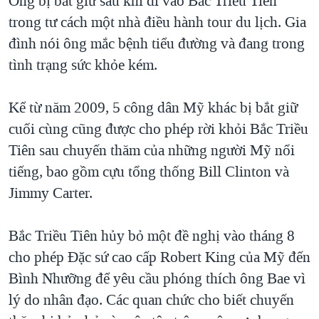
Ông bị bắt giữ sau khi đi vào Bắc Triều Tiên
QUAN HỆ VIỆT MỸ
trong tư cách một nhà điều hành tour du lịch. Gia
đình nói ông mắc bệnh tiểu đường và đang trong
tình trạng sức khỏe kém.
Kể từ năm 2009, 5 công dân Mỹ khác bị bắt giữ
cuối cùng cũng được cho phép rời khỏi Bắc Triều
Tiên sau chuyến thăm của những người Mỹ nổi
tiếng, bao gồm cựu tổng thống Bill Clinton và
Jimmy Carter.
Bắc Triều Tiên hủy bỏ một đề nghị vào tháng 8
cho phép Đặc sứ cao cấp Robert King của Mỹ đến
Bình Nhưỡng để yêu cầu phóng thích ông Bae vì
lý do nhân đạo. Các quan chức cho biết chuyến