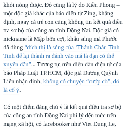
khỏi nòng được. Đó cũng là lý do Kiều Phong –
một độc giả khác của báo điện tử Zing, khẳng
định, ngay cả trẻ con cũng không tin kết quả điều
tra sơ bộ của công an tỉnh Đồng Nai. Độc giả có
nickname là Mập bỡn cợt, khẩu súng mà Phước
đã dùng
“đích thị là súng của ‘Thánh Châu Tinh
Tinh để lại thành ra đánh vào má là đạn có thể
xuyên đầu”
... Tương tự, trên diễn đàn điện tử của
báo Pháp Luật TP.HCM, độc giả Dương Quỳnh
Liên nhận định,
không có chuyện “cướp cò”, đó
là cố ý
.
Có một điểm đáng chú ý là kết quả điều tra sơ bộ
của công an tỉnh Đồng Nai phi lý đến mức trên
mạng xã hội, có facebooker như Viet Dung Le,