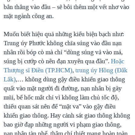
bắn thẳng vào đầu – sẽ bôi thêm một vết nhơ vào
mặt ngành công an.
Muốn biết hiệu quả những kiểu biện bạch như:
Trung úy Phước không chĩa súng vào đầu nạn
nhân rồi bóp cò mà chỉ “dùng súng vả vào má,
súng bị cướp cò nên đạn xuyên qua đầu”.
Hoặc
Thượng sĩ Điền (TP.HCM)
,
trung úy Hồng (Đắk
Lắk)
,… không dùng gậy điều khiển giao thông
quất vào mặt người đi đường, nạn nhân bị gãy
mũi, bể hốc mắt chỉ vì không làm chủ tốc độ,
thiếu quan sát nên để “mặt va” vào gậy điều
khiển giao thông. Hay cảnh sát giao thông không
bao giờ đạp những người vi phạm giao thông,
nạn nhân tàn phế, thậm chí thiệt mạng hoàn toàn