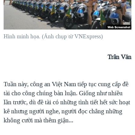
TẠI
VIDEO
"Tìm"
NGƯỜI VIỆT HẢI NGOẠI
HÀNH TRÌNH BẦU CỬ 2024
NGHE
ĐỜI SỐNG
MỘT NĂM CHIẾN TRANH TẠI DẢI GAZA
KINH TẾ
MẠNG XÃ HỘI
GIẢI MÃ VÀNH ĐAI & CON ĐƯỜNG
Hình minh họa. (Ảnh chụp từ VNExpress)
KHOA HỌC
NGÀY TỊ NẠN THẾ GIỚI
SỨC KHOẺ
Trân Văn
TRỊNH VĨNH BÌNH - NGƯỜI HẠ 'BÊN THẮNG CUỘC'
Ngôn ngữ khác
VĂN HOÁ
GROUND ZERO – XƯA VÀ NAY
THỂ THAO
CHI PHÍ CHIẾN TRANH AFGHANISTAN
GIÁO DỤC
Tuần này, công an Việt Nam tiếp tục cung cấp đề
CÁC GIÁ TRỊ CỘNG HÒA Ở VIỆT NAM
tài cho công chúng bàn luận. Giống như nhiều
THƯỢNG ĐỈNH TRUMP-KIM TẠI VIỆT NAM
lần trước, dù đề tài có những tình tiết hết sức hoạt
kê nhưng người nghe, người đọc chẳng những
TRỊNH VĨNH BÌNH VS. CHÍNH PHỦ VIỆT NAM
không cười mà thêm giận...
NGƯ DÂN VIỆT VÀ LÀN SÓNG TRỘM HẢI SÂM
BÊN KIA QUỐC LỘ: TIẾNG VỌNG TỪ NÔNG THÔN MỸ