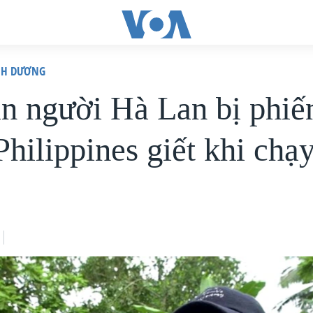
ÌNH DƯƠNG
in người Hà Lan bị phiế
hilippines giết khi chạy