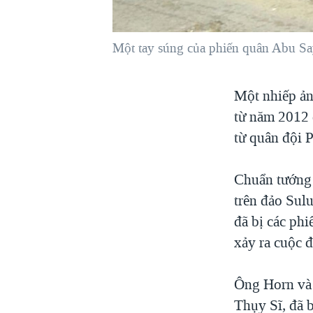
VIỆT NAM
NGƯ DÂN VIỆT VÀ LÀN SÓNG
Một tay súng của phiến quân Abu Say
TRỘM HẢI SÂM
BÊN KIA QUỐC LỘ: TIẾNG VỌNG
Một nhiếp ản
TỪ NÔNG THÔN MỸ
từ năm 2012 đ
QUAN HỆ VIỆT MỸ
từ quân đội P
Chuẩn tướng 
trên đảo Sul
đã bị các phi
xảy ra cuộc 
Ông Horn và 
Thụy Sĩ, đã 