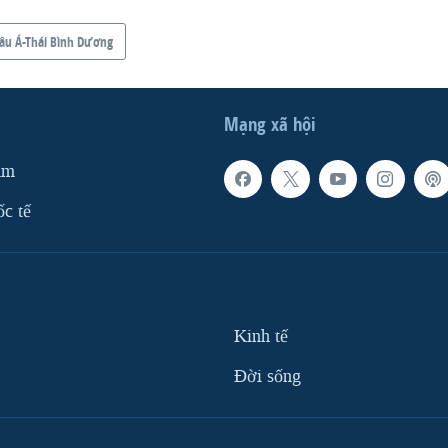
âu Á-Thái Bình Dương
Mạng xã hội
am
ốc tế
Kinh tế
Ðời sống