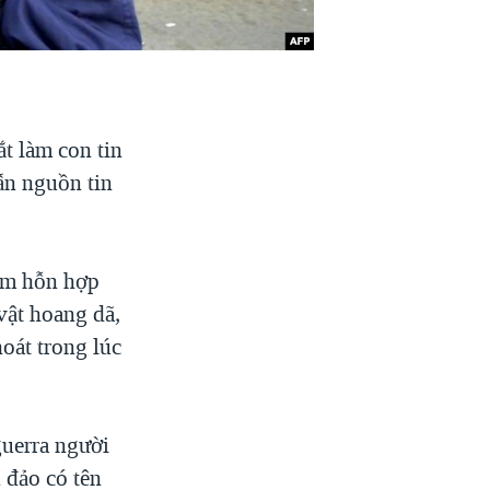
t làm con tin
dẫn nguồn tin
ệm hỗn hợp
vật hoang dã,
oát trong lúc
uerra người
 đảo có tên