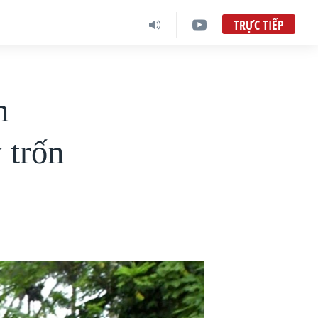
TRỰC TIẾP
n
 trốn