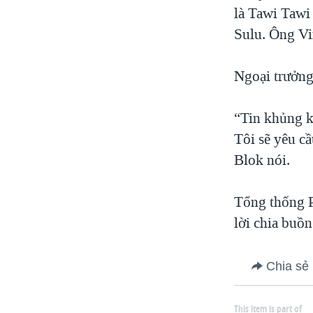
là Tawi Tawi
Sulu. Ông Vi
Ngoại trưởng
“Tin khủng kh
Tôi sẽ yêu cầ
Blok nói.
Tổng thống P
lời chia buồn
Chia sẻ
This item is part of