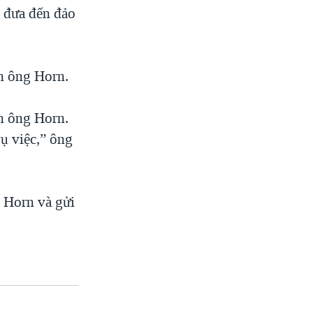
 đưa đến đảo
nh ông Horn.
nh ông Horn.
vụ việc,” ông
g Horn và gửi