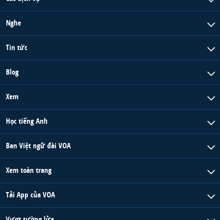
Nghe
Tin tức
Blog
Xem
Học tiếng Anh
Ban Việt ngữ đài VOA
Xem toàn trang
Tải App của VOA
Vượt tường lửa