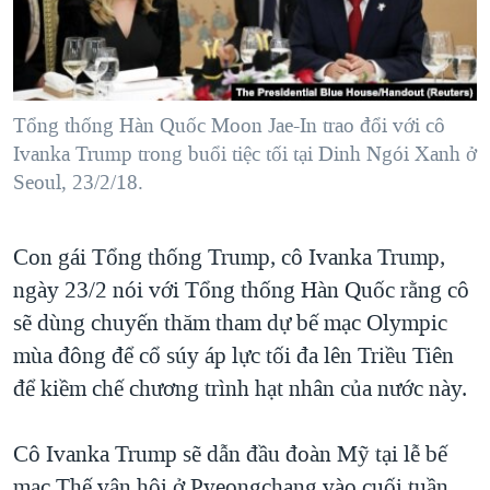
TẠI
VIDEO
"Tìm"
NGƯỜI VIỆT HẢI NGOẠI
HÀNH TRÌNH BẦU CỬ 2024
NGHE
ĐỜI SỐNG
MỘT NĂM CHIẾN TRANH TẠI DẢI GAZA
KINH TẾ
MẠNG XÃ HỘI
Tổng thống Hàn Quốc Moon Jae-In trao đổi với cô
GIẢI MÃ VÀNH ĐAI & CON ĐƯỜNG
KHOA HỌC
Ivanka Trump trong buổi tiệc tối tại Dinh Ngói Xanh ở
NGÀY TỊ NẠN THẾ GIỚI
Seoul, 23/2/18.
SỨC KHOẺ
TRỊNH VĨNH BÌNH - NGƯỜI HẠ 'BÊN THẮNG CUỘC'
Ngôn ngữ khác
VĂN HOÁ
GROUND ZERO – XƯA VÀ NAY
Con gái Tổng thống Trump, cô Ivanka Trump,
THỂ THAO
CHI PHÍ CHIẾN TRANH AFGHANISTAN
ngày 23/2 nói với Tổng thống Hàn Quốc rằng cô
GIÁO DỤC
sẽ dùng chuyến thăm tham dự bế mạc Olympic
CÁC GIÁ TRỊ CỘNG HÒA Ở VIỆT NAM
mùa đông để cổ súy áp lực tối đa lên Triều Tiên
THƯỢNG ĐỈNH TRUMP-KIM TẠI VIỆT NAM
để kiềm chế chương trình hạt nhân của nước này.
TRỊNH VĨNH BÌNH VS. CHÍNH PHỦ VIỆT NAM
NGƯ DÂN VIỆT VÀ LÀN SÓNG TRỘM HẢI SÂM
Cô Ivanka Trump sẽ dẫn đầu đoàn Mỹ tại lễ bế
BÊN KIA QUỐC LỘ: TIẾNG VỌNG TỪ NÔNG THÔN MỸ
mạc Thế vận hội ở Pyeongchang vào cuối tuần