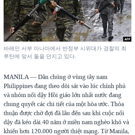
TẠI
VIDEO
"Tìm"
NGƯỜI VIỆT HẢI NGOẠI
HÀNH TRÌNH BẦU CỬ 2024
NGHE
ĐỜI SỐNG
MỘT NĂM CHIẾN TRANH TẠI DẢI GAZA
KINH TẾ
MẠNG XÃ HỘI
GIẢI MÃ VÀNH ĐAI & CON ĐƯỜNG
KHOA HỌC
NGÀY TỊ NẠN THẾ GIỚI
바레인 서부 마나마에서 반정부 시위대가 경찰의 최
SỨC KHOẺ
루탄에 맞서 돌을 던지고 있다.
TRỊNH VĨNH BÌNH - NGƯỜI HẠ 'BÊN THẮNG CUỘC'
Ngôn ngữ khác
VĂN HOÁ
GROUND ZERO – XƯA VÀ NAY
THỂ THAO
MANILA —
Dân chúng ở vùng tây nam
CHI PHÍ CHIẾN TRANH AFGHANISTAN
GIÁO DỤC
Philippines đang theo dõi sát vào lúc chính phủ
CÁC GIÁ TRỊ CỘNG HÒA Ở VIỆT NAM
và nhóm nổi dậy Hồi giáo lớn nhất nước đang
THƯỢNG ĐỈNH TRUMP-KIM TẠI VIỆT NAM
chung quyết các chi tiết của một hòa ước. Thỏa
TRỊNH VĨNH BÌNH VS. CHÍNH PHỦ VIỆT NAM
thuận được chờ đợi đã lâu đến sau khi cuộc nổi
dậy đã kéo dài 40 năm ở miền nam nghèo khó và
NGƯ DÂN VIỆT VÀ LÀN SÓNG TRỘM HẢI SÂM
khiến hơn 120.000 người thiệt mạng. Từ Manila,
BÊN KIA QUỐC LỘ: TIẾNG VỌNG TỪ NÔNG THÔN MỸ