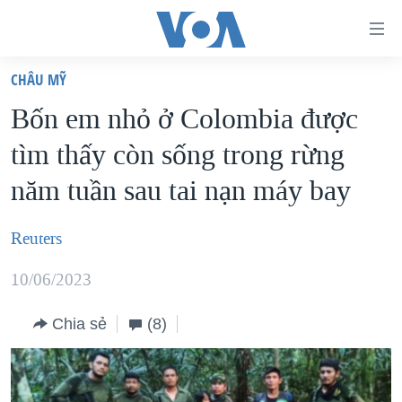
Đường
dẫn
CHÂU MỸ
truy
TRANG CHỦ
Bốn em nhỏ ở Colombia được
cập
VIỆT NAM
tìm thấy còn sống trong rừng
Tới
HOA KỲ
nội
năm tuần sau tai nạn máy bay
BIỂN ĐÔNG
dung
THẾ GIỚI
chính
Reuters
BLOG
Tới
10/06/2023
điều
DIỄN ĐÀN
hướng
MỤC
Chia sẻ
(8)
chính
CHUYÊN ĐỀ
TỰ DO BÁO CHÍ
Đi
HỌC TIẾNG ANH
VẠCH TRẦN TIN GIẢ
CHIẾN TRANH THƯƠNG MẠI CỦA MỸ: QUÁ KHỨ VÀ HIỆN
tới