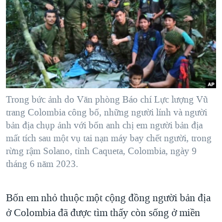
TẠI
VIDEO
"Tìm"
NGƯỜI VIỆT HẢI NGOẠI
HÀNH TRÌNH BẦU CỬ 2024
NGHE
ĐỜI SỐNG
MỘT NĂM CHIẾN TRANH TẠI DẢI GAZA
KINH TẾ
MẠNG XÃ HỘI
GIẢI MÃ VÀNH ĐAI & CON ĐƯỜNG
KHOA HỌC
NGÀY TỊ NẠN THẾ GIỚI
SỨC KHOẺ
TRỊNH VĨNH BÌNH - NGƯỜI HẠ 'BÊN THẮNG CUỘC'
Trong bức ảnh do Văn phòng Báo chí Lực lượng Vũ
Ngôn ngữ khác
VĂN HOÁ
GROUND ZERO – XƯA VÀ NAY
trang Colombia công bố, những người lính và người
THỂ THAO
bản địa chụp ảnh với bốn anh chị em người bản địa
CHI PHÍ CHIẾN TRANH AFGHANISTAN
GIÁO DỤC
mất tích sau một vụ tai nạn máy bay chết người, trong
CÁC GIÁ TRỊ CỘNG HÒA Ở VIỆT NAM
rừng rậm Solano, tỉnh Caqueta, Colombia, ngày 9
tháng 6 năm 2023.
THƯỢNG ĐỈNH TRUMP-KIM TẠI VIỆT NAM
TRỊNH VĨNH BÌNH VS. CHÍNH PHỦ VIỆT NAM
Bốn em nhỏ thuộc một cộng đồng người bản địa
NGƯ DÂN VIỆT VÀ LÀN SÓNG TRỘM HẢI SÂM
ở Colombia đã được tìm thấy còn sống ở miền
BÊN KIA QUỐC LỘ: TIẾNG VỌNG TỪ NÔNG THÔN MỸ