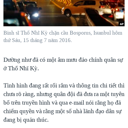
TẠI
VIDEO
"Tìm"
NGƯỜI VIỆT HẢI NGOẠI
HÀNH TRÌNH BẦU CỬ 2024
NGHE
ĐỜI SỐNG
MỘT NĂM CHIẾN TRANH TẠI DẢI GAZA
KINH TẾ
MẠNG XÃ HỘI
Binh sĩ Thổ Nhĩ Kỳ chặn cầu Bosporus, Istanbul hôm
GIẢI MÃ VÀNH ĐAI & CON ĐƯỜNG
KHOA HỌC
thứ Sáu, 15 tháng 7 năm 2016.
NGÀY TỊ NẠN THẾ GIỚI
SỨC KHOẺ
TRỊNH VĨNH BÌNH - NGƯỜI HẠ 'BÊN THẮNG CUỘC'
Ngôn ngữ khác
VĂN HOÁ
Dường như đã có một âm mưu đảo chính quân sự
GROUND ZERO – XƯA VÀ NAY
ở Thổ Nhĩ Kỳ.
THỂ THAO
CHI PHÍ CHIẾN TRANH AFGHANISTAN
GIÁO DỤC
CÁC GIÁ TRỊ CỘNG HÒA Ở VIỆT NAM
Tình hình đang rất rối rắm và thông tin chi tiết thì
chưa rõ ràng, nhưng quân đội đã đưa ra một tuyên
THƯỢNG ĐỈNH TRUMP-KIM TẠI VIỆT NAM
bố trên truyền hình và qua e-mail nói rằng họ đã
TRỊNH VĨNH BÌNH VS. CHÍNH PHỦ VIỆT NAM
chiếm quyền và rằng một số nhà lãnh đạo dân sự
NGƯ DÂN VIỆT VÀ LÀN SÓNG TRỘM HẢI SÂM
đang bị quản thúc.
BÊN KIA QUỐC LỘ: TIẾNG VỌNG TỪ NÔNG THÔN MỸ