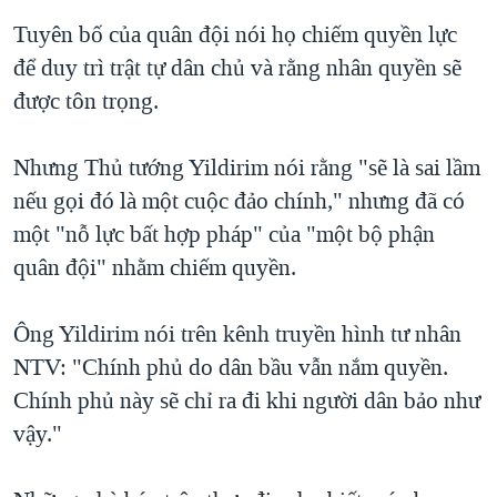
QUAN HỆ VIỆT MỸ
Tuyên bố của quân đội nói họ chiếm quyền lực
để duy trì trật tự dân chủ và rằng nhân quyền sẽ
được tôn trọng.
Nhưng Thủ tướng Yildirim nói rằng "sẽ là sai lầm
nếu gọi đó là một cuộc đảo chính," nhưng đã có
một "nỗ lực bất hợp pháp" của "một bộ phận
quân đội" nhằm chiếm quyền.
Ông Yildirim nói trên kênh truyền hình tư nhân
NTV: "Chính phủ do dân bầu vẫn nắm quyền.
Chính phủ này sẽ chỉ ra đi khi người dân bảo như
vậy."