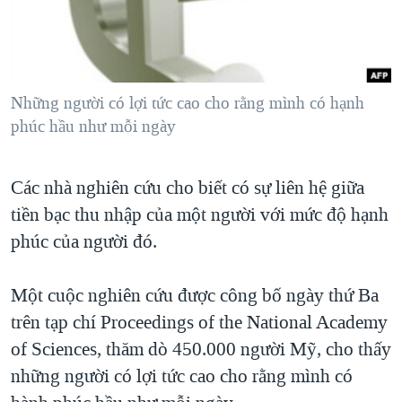
TẠI
VIDEO
"Tìm"
NGƯỜI VIỆT HẢI NGOẠI
HÀNH TRÌNH BẦU CỬ 2024
NGHE
ĐỜI SỐNG
MỘT NĂM CHIẾN TRANH TẠI DẢI GAZA
KINH TẾ
MẠNG XÃ HỘI
Những người có lợi tức cao cho rằng mình có hạnh
GIẢI MÃ VÀNH ĐAI & CON ĐƯỜNG
KHOA HỌC
phúc hầu như mỗi ngày
NGÀY TỊ NẠN THẾ GIỚI
SỨC KHOẺ
TRỊNH VĨNH BÌNH - NGƯỜI HẠ 'BÊN THẮNG CUỘC'
Ngôn ngữ khác
VĂN HOÁ
Các nhà nghiên cứu cho biết có sự liên hệ giữa
GROUND ZERO – XƯA VÀ NAY
tiền bạc thu nhập của một người với mức độ hạnh
THỂ THAO
CHI PHÍ CHIẾN TRANH AFGHANISTAN
phúc của người đó.
GIÁO DỤC
CÁC GIÁ TRỊ CỘNG HÒA Ở VIỆT NAM
Một cuộc nghiên cứu được công bố ngày thứ Ba
THƯỢNG ĐỈNH TRUMP-KIM TẠI VIỆT NAM
trên tạp chí Proceedings of the National Academy
TRỊNH VĨNH BÌNH VS. CHÍNH PHỦ VIỆT NAM
of Sciences, thăm dò 450.000 người Mỹ, cho thấy
NGƯ DÂN VIỆT VÀ LÀN SÓNG TRỘM HẢI SÂM
những người có lợi tức cao cho rằng mình có
BÊN KIA QUỐC LỘ: TIẾNG VỌNG TỪ NÔNG THÔN MỸ