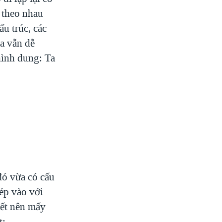
 theo nhau
u trúc, các
a vẫn dễ
hình dung: Ta
đó vừa có cấu
hép vào với
iết nên mấy
t: