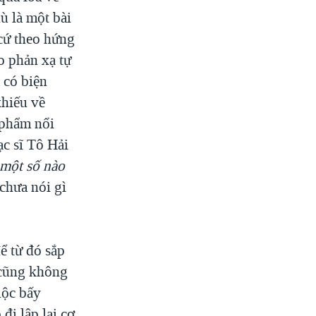
dù là một bài
cứ theo hứng
o phản xạ tự
ã có biện
khiếu về
 phẩm nổi
ạc sĩ Tô Hải
à một số nào
chưa nói gì
để từ đó sắp
u cũng không
uộc bấy
đi lập lại cơ