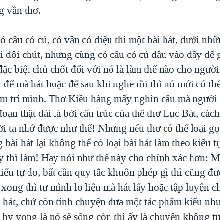
g vần thơ.
ó câu có cú, có vần có điệu thì một bài hát, dưới nh
i đôi chút, nhưng cũng có câu có cú đâu vào đấy để 
ặc biệt chủ chốt đối với nó là làm thế nào cho người 
 để mà hát hoặc để sau khi nghe rồi thì nó mới có th
âm trí mình. Thơ Kiều hàng mấy nghìn câu mà người
ạn thật dài là bởi cấu trúc của thể thơ Lục Bát, các
i ta nhớ được như thế! Nhưng nếu thơ có thể loại gọi
 bài hát lại không thể có loại bài hát làm theo kiểu 
ấy thì làm! Hay nói như thế này cho chính xác hơn:
kiểu tự do, bất cần quy tắc khuôn phép gì thì cũng đư
xong thì tự mình lo liệu mà hát lấy hoặc tập luyện c
 hát, chứ còn tính chuyện đưa một tác phẩm kiểu như
i hy vọng là nó sẽ sống còn thì ấy là chuyện không t