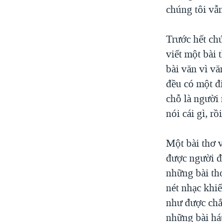
chúng tôi vẫ
Trước hết chú
viết một bài 
bài văn vì v
đều có một đi
chỗ là người
nói cái gì, r
Một bài thơ v
được người đ
những bài thơ
nét nhạc khi
như được chắ
những bài há