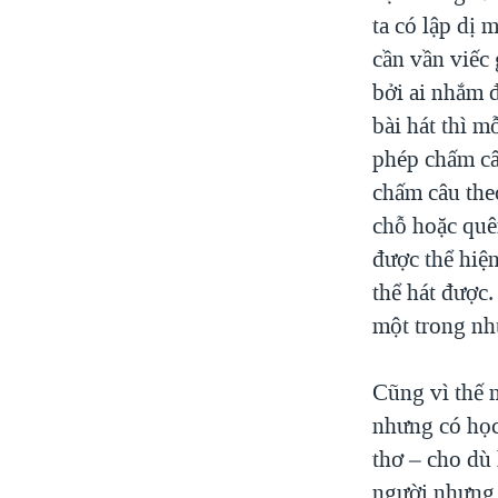
ta có lập dị 
cần vần viếc 
bởi ai nhắm đ
bài hát thì m
phép chấm câu
chấm câu the
chỗ hoặc quê
được thể hiệ
thể hát được.
một trong nhữ
Cũng vì thế 
nhưng có học 
thơ – cho dù
người nhưng 