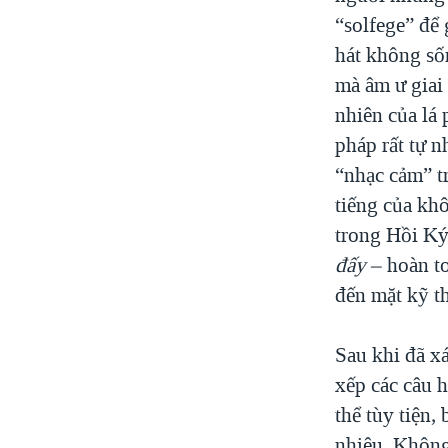
“solfege” để 
hát không số
mà âm ư giai
nhiên của lá 
pháp rất tự n
“nhạc cảm” t
tiếng của khô
trong Hồi Ký 
đấy
– hoàn t
đến mặt kỹ th
Sau khi đã xá
xếp các câu h
thể tùy tiện,
nhiêu. Không 