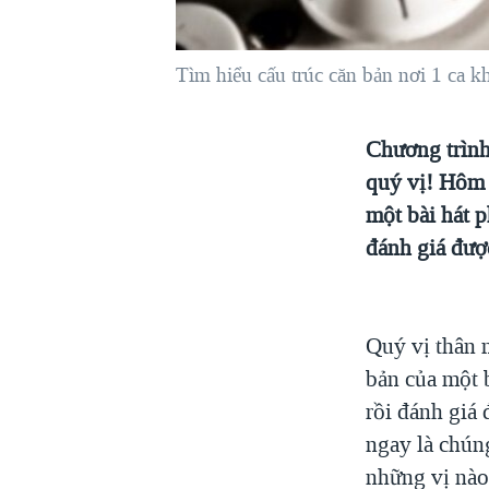
VIỆT NAM
NGƯ DÂN VIỆT VÀ LÀN SÓNG
Tìm hiểu cấu trúc căn bản nơi 1 ca 
TRỘM HẢI SÂM
BÊN KIA QUỐC LỘ: TIẾNG VỌNG
Chương trình
TỪ NÔNG THÔN MỸ
quý vị! Hôm 
QUAN HỆ VIỆT MỸ
một bài hát 
đánh giá đượ
Quý vị thân 
bản của một 
rồi đánh giá
ngay là chún
những vị nào