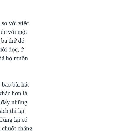
 so với việc
húc với một
 ba thứ đó
ười đọc, ở
giả họ muốn
 bao bài hát
khác hơn là
ào đấy những
ch thì lại
Cũng lại có
g chuốt chẳng