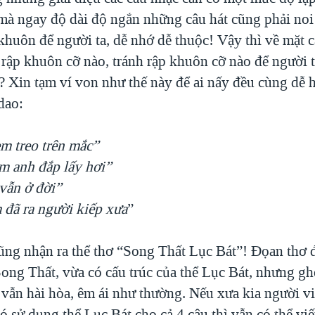
mà ngay độ dài độ ngắn những câu hát cũng phải noi
huôn để người ta, dễ nhớ dễ thuộc! Vậy thì về mặt cấ
 rập khuôn cỡ nào, tránh rập khuôn cỡ nào để người t
? Xin tạm ví von như thế này để ai nấy đều cùng dễ 
dao:
em treo trên mắc”
 anh đắp lấy hơi”
vẫn ở đời”
đã ra người kiếp xưa
”
ũng nhận ra thể thơ “Song Thất Lục Bát”! Đọan thơ 
Song Thất, vừa có cấu trúc của thể Lục Bát, nhưng g
 vẫn hài hòa, êm ái như thường. Nếu xưa kia người v
 sử dụng thể Lục Bát cho cả 4 câu thì vẫn có thể viế