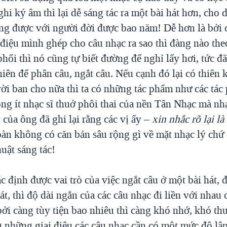
ghi ký âm thì lại dễ sáng tác ra một bài hát hơn, cho 
ng được với người đời được bao năm! Dễ hơn là bởi 
 điệu mình ghép cho câu nhạc ra sao thì đàng nào the
phổi thì nó cũng tự biết đường để nghỉ lấy hơi, tức đ
hiên để phân câu, ngắt câu. Nếu cạnh đó lại có thiên 
rời ban cho nữa thì ta có những tác phẩm như các tác
ng ít nhạc sĩ thuở phôi thai của nền Tân Nhạc mà nh
của ông đã ghi lại rằng các vị ấy –
xin nhắc rõ lại l
oàn không có căn bản sâu rộng gì về mặt nhạc lý chứ 
uật sáng tác!
c định được vai trò của việc ngắt câu ở một bài hát, 
át, thì độ dài ngắn của các câu nhạc đi liền với nha
 bởi càng tùy tiện bao nhiêu thì càng khó nhớ, khó th
những giai điệu các câu nhạc cần có một mức độ lập 