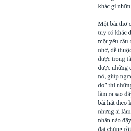
khác gì nhữn
Một bài thơ c
tuy có khác đ
một yêu cầu đ
nhớ, dễ thuộc
được trong t
được những đo
nó, giúp ngườ
do” thì những
làm ra sao đ
bài hát theo 
nhưng ai làm 
nhân nào đấy
đại chúng rồ