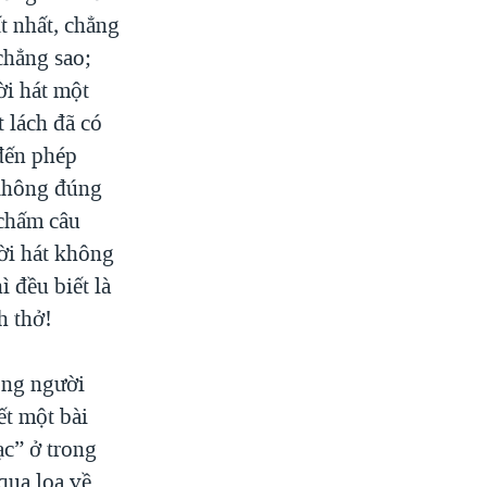
ất nhất, chẳng
chẳng sao;
ời hát một
t lách đã có
 đến phép
 không đúng
 chấm câu
ời hát không
ì đều biết là
h thở!
ong người
ết một bài
ạc” ở trong
qua loa về