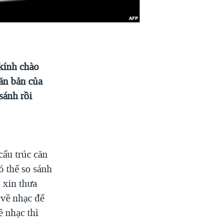
kính chào
ăn bản của
sánh rồi
cấu trúc căn
ó thể so sánh
 xin thưa
 về nhạc để
 nhạc thì