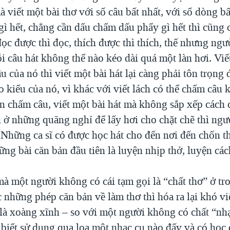
mà viết một bài thơ với số câu bất nhất, với số dòng b
gì hết, chẳng cần dấu chấm dấu phẩy gì hết thì cũng 
ọc được thì đọc, thích được thì thích, thế nhưng ngư
ỗi câu hát không thể nào kéo dài quá một làn hơi. Viế
 của nó thì viết một bài hát lại càng phải tôn trọng
o kiểu của nó, vì khác với viết lách có thể chấm câu
n chấm câu, viết một bài hát mà không sắp xếp cách
n ở những quãng nghỉ để lấy hơi cho chặt chẽ thì ngư
 Những ca sĩ có được học hát cho đến nơi đến chốn th
ng bài căn bản đầu tiên là luyện nhịp thở, luyện các
mà một người không có cái tạm gọi là “chất thơ” ở tr
những phép căn bản về làm thơ thì hóa ra lại khó vi
 là xoàng xĩnh – so với một người không có chất “nh
biết sử dụng qua loa một nhạc cụ nào đấy và có học 