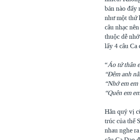
bản nào đấy 
như một thứ k
câu nhạc nên
thuộc dễ nhớ
lấy 4 câu Ca 
“
Áo tứ thân 
“Đêm anh nằm
“Nhớ em em 
“Quên em em 
Hẳn quý vị c
trúc của thể 
nhau nghe ra
câu Ca Dao đó