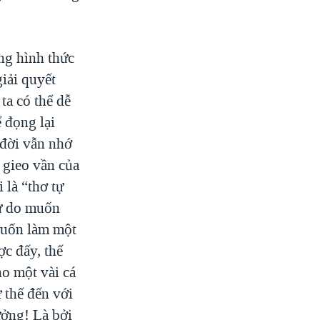
ững hình thức
giải quyết
ta có thể dễ
ể đọng lại
 đời vẫn nhớ
h gieo vần của
 là “thơ tự
tự do muốn
 Muốn làm một
ợc đấy, thế
ho một vài cá
 thế đến với
ưởng! Là bởi