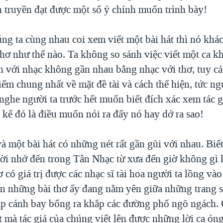
n truyền đạt được một số ý chính muốn trình bày!
ng ta cùng nhau coi xem viết một bài hát thì nó khác
thơ như thế nào. Ta không so sánh việc viết một ca k
ăn với nhạc không gần nhau bằng nhạc với thơ, tuy cả
ểm chung nhất về mặt đề tài và cách thể hiện, tức ng
 nghe người ta trước hết muốn biết đích xác xem tác 
ồi kế đó là điều muốn nói ra đấy nó hay dở ra sao!
à một bài hát có những nét rất gần gũi với nhau. Biết
ời nhớ đến trong Tân Nhạc từ xưa đến giờ không gì 
 có giá trị được các nhạc sĩ tài hoa người ta lồng v
ến những bài thơ ấy đang nằm yên giữa những trang sá
p cánh bay bổng ra khắp các đường phố ngõ ngách. 
t mà tác giả của chúng viết lên được những lời ca ón