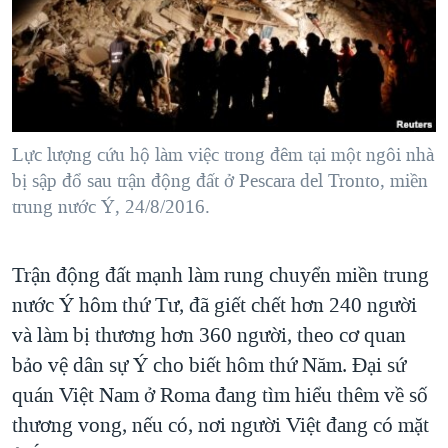
TẠI
VIDEO
"Tìm"
NGƯỜI VIỆT HẢI NGOẠI
HÀNH TRÌNH BẦU CỬ 2024
NGHE
ĐỜI SỐNG
MỘT NĂM CHIẾN TRANH TẠI DẢI GAZA
KINH TẾ
MẠNG XÃ HỘI
GIẢI MÃ VÀNH ĐAI & CON ĐƯỜNG
KHOA HỌC
NGÀY TỊ NẠN THẾ GIỚI
Lực lượng cứu hộ làm việc trong đêm tại một ngôi nhà
SỨC KHOẺ
bị sập đổ sau trận động đất ở Pescara del Tronto, miền
TRỊNH VĨNH BÌNH - NGƯỜI HẠ 'BÊN THẮNG CUỘC'
Ngôn ngữ khác
VĂN HOÁ
trung nước Ý, 24/8/2016.
GROUND ZERO – XƯA VÀ NAY
THỂ THAO
CHI PHÍ CHIẾN TRANH AFGHANISTAN
Trận động đất mạnh làm rung chuyển miền trung
GIÁO DỤC
CÁC GIÁ TRỊ CỘNG HÒA Ở VIỆT NAM
nước Ý hôm thứ Tư, đã giết chết hơn 240 người
THƯỢNG ĐỈNH TRUMP-KIM TẠI VIỆT NAM
và làm bị thương hơn 360 người, theo cơ quan
bảo vệ dân sự Ý cho biết hôm thứ Năm. Đại sứ
TRỊNH VĨNH BÌNH VS. CHÍNH PHỦ VIỆT NAM
quán Việt Nam ở Roma đang tìm hiểu thêm về số
NGƯ DÂN VIỆT VÀ LÀN SÓNG TRỘM HẢI SÂM
thương vong, nếu có, nơi người Việt đang có mặt
BÊN KIA QUỐC LỘ: TIẾNG VỌNG TỪ NÔNG THÔN MỸ