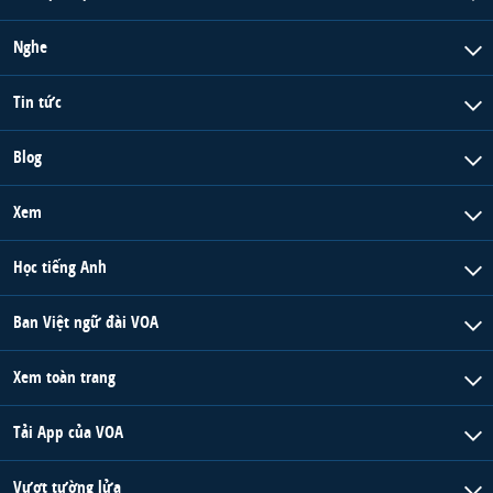
Nghe
Tin tức
Blog
Xem
Học tiếng Anh
Ban Việt ngữ đài VOA
Xem toàn trang
Tải App của VOA
Vượt tường lửa