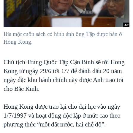
TẠI
VIDEO
"Tìm"
NGƯỜI VIỆT HẢI NGOẠI
HÀNH TRÌNH BẦU CỬ 2024
NGHE
ĐỜI SỐNG
MỘT NĂM CHIẾN TRANH TẠI DẢI GAZA
KINH TẾ
MẠNG XÃ HỘI
Bìa một cuốn sách có hình ảnh ông Tập được bán ở
GIẢI MÃ VÀNH ĐAI & CON ĐƯỜNG
KHOA HỌC
Hong Kong.
NGÀY TỊ NẠN THẾ GIỚI
SỨC KHOẺ
TRỊNH VĨNH BÌNH - NGƯỜI HẠ 'BÊN THẮNG CUỘC'
Ngôn ngữ khác
VĂN HOÁ
Chủ tịch Trung Quốc Tập Cận Bình sẽ tới Hong
GROUND ZERO – XƯA VÀ NAY
Kong từ ngày 29/6 tới 1/7 để đánh dấu 20 năm
THỂ THAO
CHI PHÍ CHIẾN TRANH AFGHANISTAN
ngày đặc khu hành chính này được Anh trao trả
GIÁO DỤC
CÁC GIÁ TRỊ CỘNG HÒA Ở VIỆT NAM
cho Bắc Kinh.
THƯỢNG ĐỈNH TRUMP-KIM TẠI VIỆT NAM
Hong Kong được trao lại cho đại lục vào ngày
TRỊNH VĨNH BÌNH VS. CHÍNH PHỦ VIỆT NAM
1/7/1997 và hoạt động độc lập ở mức cao theo
NGƯ DÂN VIỆT VÀ LÀN SÓNG TRỘM HẢI SÂM
phương thức “một đất nước, hai chế độ”.
BÊN KIA QUỐC LỘ: TIẾNG VỌNG TỪ NÔNG THÔN MỸ