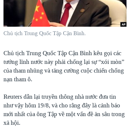
TẠI
VIDEO
"Tìm"
NGƯỜI VIỆT HẢI NGOẠI
HÀNH TRÌNH BẦU CỬ 2024
NGHE
ĐỜI SỐNG
MỘT NĂM CHIẾN TRANH TẠI DẢI GAZA
KINH TẾ
MẠNG XÃ HỘI
Chủ tịch Trung Quốc Tập Cận Bình.
GIẢI MÃ VÀNH ĐAI & CON ĐƯỜNG
KHOA HỌC
NGÀY TỊ NẠN THẾ GIỚI
SỨC KHOẺ
Chủ tịch Trung Quốc Tập Cận Bình kêu gọi các
TRỊNH VĨNH BÌNH - NGƯỜI HẠ 'BÊN THẮNG CUỘC'
Ngôn ngữ khác
VĂN HOÁ
tướng lĩnh nước này phải chống lại sự “xói mòn”
GROUND ZERO – XƯA VÀ NAY
THỂ THAO
của tham nhũng và tăng cường cuộc chiến chống
CHI PHÍ CHIẾN TRANH AFGHANISTAN
nạn tham ô.
GIÁO DỤC
CÁC GIÁ TRỊ CỘNG HÒA Ở VIỆT NAM
Reuters dẫn lại truyền thông nhà nước đưa tin
THƯỢNG ĐỈNH TRUMP-KIM TẠI VIỆT NAM
như vậy hôm 19/8, và cho rằng đây là cảnh báo
TRỊNH VĨNH BÌNH VS. CHÍNH PHỦ VIỆT NAM
mới nhất của ông Tập về một vấn đề ăn sâu trong
NGƯ DÂN VIỆT VÀ LÀN SÓNG TRỘM HẢI SÂM
xã hội.
BÊN KIA QUỐC LỘ: TIẾNG VỌNG TỪ NÔNG THÔN MỸ