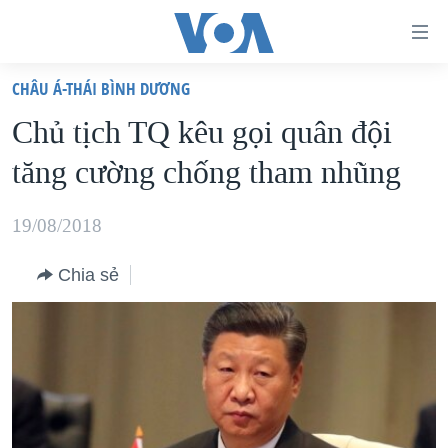
Đường
dẫn
CHÂU Á-THÁI BÌNH DƯƠNG
truy
TRANG CHỦ
Chủ tịch TQ kêu gọi quân đội
cập
VIỆT NAM
tăng cường chống tham nhũng
Tới
HOA KỲ
nội
BIỂN ĐÔNG
19/08/2018
dung
THẾ GIỚI
chính
Chia sẻ
BLOG
Tới
điều
DIỄN ĐÀN
hướng
MỤC
chính
CHUYÊN ĐỀ
TỰ DO BÁO CHÍ
Đi
HỌC TIẾNG ANH
VẠCH TRẦN TIN GIẢ
CHIẾN TRANH THƯƠNG MẠI CỦA MỸ: QUÁ KHỨ VÀ HIỆN
tới