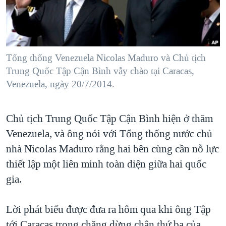
TẠI
VIDEO
"Tìm"
NGƯỜI VIỆT HẢI NGOẠI
HÀNH TRÌNH BẦU CỬ 2024
NGHE
ĐỜI SỐNG
MỘT NĂM CHIẾN TRANH TẠI DẢI GAZA
KINH TẾ
MẠNG XÃ HỘI
Tổng thống Venezuela Nicolas Maduro và Chủ tịch
GIẢI MÃ VÀNH ĐAI & CON ĐƯỜNG
KHOA HỌC
Trung Quốc Tập Cận Bình vẫy chào tại Caracas,
NGÀY TỊ NẠN THẾ GIỚI
Venezuela, ngày 20/7/2014.
SỨC KHOẺ
TRỊNH VĨNH BÌNH - NGƯỜI HẠ 'BÊN THẮNG CUỘC'
Ngôn ngữ khác
VĂN HOÁ
GROUND ZERO – XƯA VÀ NAY
Chủ tịch Trung Quốc Tập Cận Bình hiện ở thăm
THỂ THAO
CHI PHÍ CHIẾN TRANH AFGHANISTAN
Venezuela, và ông nói với Tổng thống nước chủ
GIÁO DỤC
nhà Nicolas Maduro rằng hai bên cùng cần nỗ lực
CÁC GIÁ TRỊ CỘNG HÒA Ở VIỆT NAM
thiết lập một liên minh toàn diện giữa hai quốc
THƯỢNG ĐỈNH TRUMP-KIM TẠI VIỆT NAM
gia.
TRỊNH VĨNH BÌNH VS. CHÍNH PHỦ VIỆT NAM
NGƯ DÂN VIỆT VÀ LÀN SÓNG TRỘM HẢI SÂM
Lời phát biểu được đưa ra hôm qua khi ông Tập
BÊN KIA QUỐC LỘ: TIẾNG VỌNG TỪ NÔNG THÔN MỸ
tới Caracas trong chặng dừng chân thứ ba của