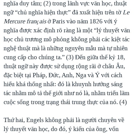
nghĩa duy tâm; (2) trong lãnh vực văn học, thuật
ngữ “chủ nghĩa hiện thực” đã xuất hiện trên tờ
Le
Mercure français
ở Paris vào năm 1826 với ý
nghĩa được xác định rõ ràng là một “lý thuyết văn
học chủ trương mô phỏng không phải các kiệt tác
nghệ thuật mà là những nguyên mẫu mà tự nhiên
cung cấp cho chúng ta.” (3) Ðến giữa thế kỷ 18,
thuật ngữ này được sử dụng rộng rãi ở châu Âu,
đặc biệt tại Pháp, Ðức, Anh, Nga và Ý với cách
hiểu khá thống nhất: đó là khuynh hướng sáng
tác nhằm mô tả thế giới như nó là, nhằm triển lãm
cuộc sống trong trạng thái trung thực của nó. (4)
Thứ hai, Engels không phải là người chuyên về
lý thuyết văn học, do đó, ý kiến của ông, vốn