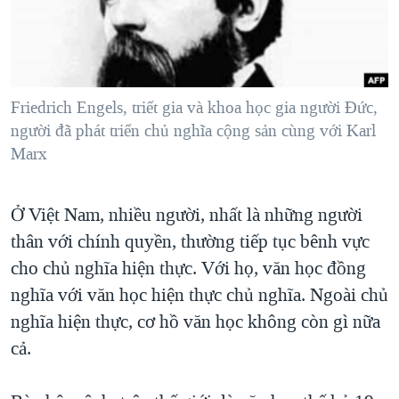
TẠI
VIDEO
"Tìm"
NGƯỜI VIỆT HẢI NGOẠI
HÀNH TRÌNH BẦU CỬ 2024
NGHE
ĐỜI SỐNG
MỘT NĂM CHIẾN TRANH TẠI DẢI GAZA
KINH TẾ
MẠNG XÃ HỘI
GIẢI MÃ VÀNH ĐAI & CON ĐƯỜNG
Friedrich Engels, triết gia và khoa học gia người Đức,
KHOA HỌC
người đã phát triển chủ nghĩa cộng sản cùng với Karl
NGÀY TỊ NẠN THẾ GIỚI
SỨC KHOẺ
Marx
TRỊNH VĨNH BÌNH - NGƯỜI HẠ 'BÊN THẮNG CUỘC'
Ngôn ngữ khác
VĂN HOÁ
GROUND ZERO – XƯA VÀ NAY
Ở Việt Nam, nhiều người, nhất là những người
THỂ THAO
CHI PHÍ CHIẾN TRANH AFGHANISTAN
thân với chính quyền, thường tiếp tục bênh vực
GIÁO DỤC
CÁC GIÁ TRỊ CỘNG HÒA Ở VIỆT NAM
cho chủ nghĩa hiện thực. Với họ, văn học đồng
nghĩa với văn học hiện thực chủ nghĩa. Ngoài chủ
THƯỢNG ĐỈNH TRUMP-KIM TẠI VIỆT NAM
nghĩa hiện thực, cơ hồ văn học không còn gì nữa
TRỊNH VĨNH BÌNH VS. CHÍNH PHỦ VIỆT NAM
cả.
NGƯ DÂN VIỆT VÀ LÀN SÓNG TRỘM HẢI SÂM
BÊN KIA QUỐC LỘ: TIẾNG VỌNG TỪ NÔNG THÔN MỸ