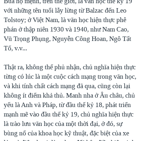
Bùa hộ mệnh, trên thế giới, là văn học thế kỷ 19
QUAN HỆ VIỆT MỸ
với những tên tuổi lẫy lừng từ Balzac đến Leo
Tolstoy; ở Việt Nam, là văn học hiện thực phê
phán ở thập niên 1930 và 1940, như Nam Cao,
Vũ Trọng Phụng, Nguyễn Công Hoan, Ngô Tất
Tố, v.v...
Thật ra, không thể phủ nhận, chủ nghĩa hiện thực
từng có lúc là một cuộc cách mạng trong văn học,
và khi tính chất cách mạng đã qua, cũng còn lại
không ít điểm khả thủ. Manh nha ở Âu châu, chủ
yếu là Anh và Pháp, từ đầu thế kỷ 18, phát triển
mạnh mẽ vào đầu thế kỷ 19, chủ nghĩa hiện thực
là trào lưu văn học của một thời đại, ở đó, sự
bùng nổ của khoa học kỹ thuật, đặc biệt của xe