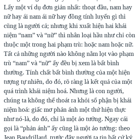
Lấy một ví dụ đơn giản nhất: thoạt đầu, nam hay
nữ hay ái nam ái nữ hay đồng tính luyến gì thì
cũng là người cả; nhưng khi xuất hiện hai khái
niệm “nam” và “nữ” thì nhân loại hầu như chỉ còn
thuộc một trong hai phạm trù: hoặc nam hoặc nữ.
Tất cả những người nào không nằm lọt vào phạm
trù “nam” và “nữ” ấy đều bị xem là bất bình
thường. Tính chất bất bình thường của một hiện
tượng tự nhiên, do đó, rõ ràng là kết quả của một
quá trình khái niệm hoá. Nhưng là con người,
chúng ta không thể thoát ra khỏi số phận bị khái
niệm hoá: giấc mơ phản ánh một thứ hiện thực
như nó-là, do đó, chỉ là một ảo tưởng. Ngay cái
gọi là “phản ánh” ấy cũng là một ảo tưởng: theo
Jean Baudrillard, trước đây người ta tin bất cứ ký