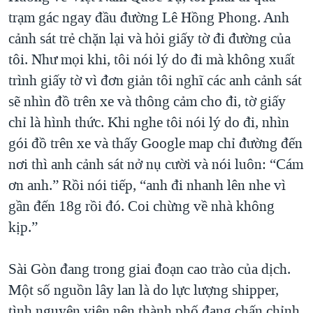
trạm gác ngay đầu đường Lê Hồng Phong. Anh
QUAN HỆ VIỆT MỸ
cảnh sát trẻ chặn lại và hỏi giấy tờ đi đường của
tôi. Như mọi khi, tôi nói lý do đi mà không xuất
trình giấy tờ vì đơn giản tôi nghĩ các anh cảnh sát
sẽ nhìn đồ trên xe và thông cảm cho đi, tờ giấy
chỉ là hình thức. Khi nghe tôi nói lý do đi, nhìn
gói đồ trên xe và thấy Google map chỉ đường đến
nơi thì anh cảnh sát nở nụ cười và nói luôn: “Cám
ơn anh.” Rồi nói tiếp, “anh đi nhanh lên nhe vì
gần đến 18g rồi đó. Coi chừng về nhà không
kịp.”
Sài Gòn đang trong giai đoạn cao trào của dịch.
Một số nguồn lây lan là do lực lượng shipper,
tình nguyện viên nên thành phố đang chấn chỉnh