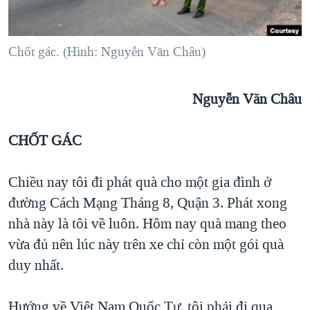
TẠI
VIDEO
"Tìm"
NGƯỜI VIỆT HẢI NGOẠI
HÀNH TRÌNH BẦU CỬ 2024
NGHE
ĐỜI SỐNG
Chốt gác. (Hình: Nguyễn Văn Châu)
MỘT NĂM CHIẾN TRANH TẠI DẢI GAZA
KINH TẾ
MẠNG XÃ HỘI
GIẢI MÃ VÀNH ĐAI & CON ĐƯỜNG
KHOA HỌC
Nguyễn Văn Châu
NGÀY TỊ NẠN THẾ GIỚI
SỨC KHOẺ
TRỊNH VĨNH BÌNH - NGƯỜI HẠ 'BÊN THẮNG CUỘC'
CHỐT GÁC
Ngôn ngữ khác
VĂN HOÁ
GROUND ZERO – XƯA VÀ NAY
THỂ THAO
CHI PHÍ CHIẾN TRANH AFGHANISTAN
Chiều nay tôi đi phát quà cho một gia đình ở
GIÁO DỤC
đường Cách Mạng Tháng 8, Quận 3. Phát xong
CÁC GIÁ TRỊ CỘNG HÒA Ở VIỆT NAM
nhà này là tôi về luôn. Hôm nay quà mang theo
THƯỢNG ĐỈNH TRUMP-KIM TẠI VIỆT NAM
vừa đủ nên lúc này trên xe chỉ còn một gói quà
TRỊNH VĨNH BÌNH VS. CHÍNH PHỦ VIỆT NAM
duy nhất.
NGƯ DÂN VIỆT VÀ LÀN SÓNG TRỘM HẢI SÂM
BÊN KIA QUỐC LỘ: TIẾNG VỌNG TỪ NÔNG THÔN MỸ
Hướng về Việt Nam Quốc Tự, tôi phải đi qua