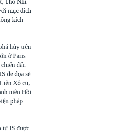
t, Thổ Nhĩ
với mục đích
hông kích
phá hủy trên
ớn ở Paris
 chiến đấu
 IS đe dọa sẽ
Liên Xô cũ,
anh niên Hồi
biện pháp
 tử IS được