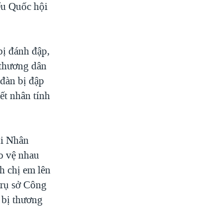
ểu Quốc hội
bị đánh đập,
c thương dân
 đàn bị đập
ết nhân tính
òi Nhân
o vệ nhau
h chị em lên
trụ sở Công
 bị thương