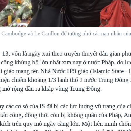
t Cambodge và Le Carillon để tưởng nhớ các nạn nhân của
 13, vốn là ngày xui theo truyền thuyết dân gian p
 công khủng bố lớn nhất xưa nay ở nước Pháp, do lự
 giáo mang tên Nhà Nước Hồi giáo (Islamic State - I
hiện chiếm khoảng 1/3 lãnh thổ 2 nước Trung Đông I
 mở rộng dần ra khắp vùng Trung Đông.
y các cơ sở của IS đã bị các lực luợng vũ trang của 
a tấn công, đồng thời còn bị không quân của Pháp, A
kích trên quy mô ngày càng lớn. Một liên minh chốn