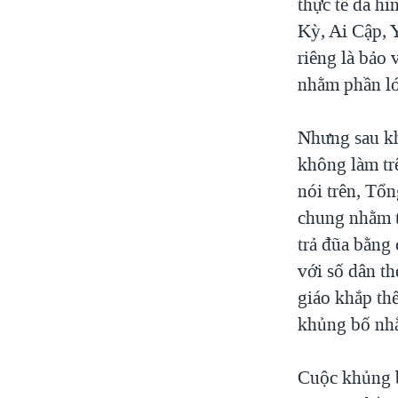
thực tế đã h
Kỳ, Ai Cập, 
riêng là bảo
nhằm phần lớ
Nhưng sau kh
không làm tr
nói trên, Tổn
chung nhằm tr
trả đũa bằng
với số dân t
giáo khắp thế
khủng bố nh
Cuộc khủng b