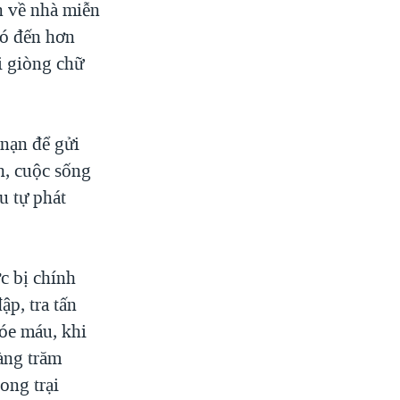
n về nhà miễn
Có đến hơn
hi giòng chữ
 nạn để gửi
h, cuộc sống
u tự phát
c bị chính
p, tra tấn
tóe máu, khi
àng trăm
ong trại