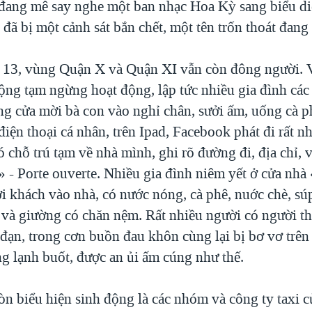
 đang mê say nghe một ban nhạc Hoa Kỳ sang biểu di
đã bị một cảnh sát bắn chết, một tên trốn thoát đang 
13, vùng Quận X và Quận XI vẫn còn đông người. V
ộng tạm ngừng hoạt động, lập tức nhiều gia đình các
g cửa mời bà con vào nghỉ chân, sưởi ấm, uống cà ph
điện thoại cá nhân, trên Ipad, Facebook phát đi rất n
 chỗ trú tạm về nhà mình, ghi rõ đường đi, địa chỉ,
 - Porte ouverte. Nhiều gia đình niêm yết ở cửa nhà
i khách vào nhà, có nước nóng, cà phê, nuớc chè, sú
và giường có chăn nệm. Rất nhiều người có người th
g đạn, trong cơn buồn đau khôn cùng lại bị bơ vơ trê
g lạnh buốt, được an ủi ấm cúng như thế.
òn biểu hiện sinh động là các nhóm và công ty taxi c