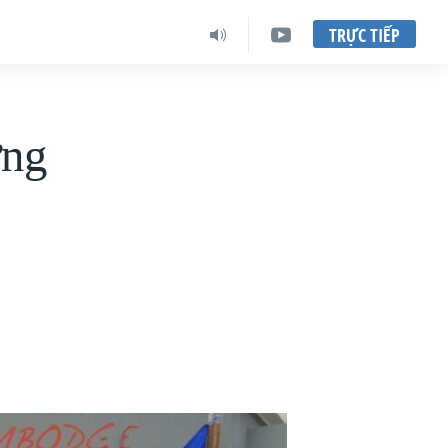
TRỰC TIẾP
ững