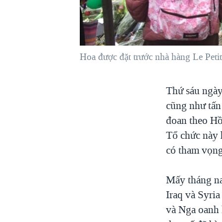
VIỆT NAM
NGƯ DÂN VIỆT VÀ LÀN SÓNG
TRỘM HẢI SÂM
Hoa được đặt trước nhà hàng Le Peti
BÊN KIA QUỐC LỘ: TIẾNG VỌNG
TỪ NÔNG THÔN MỸ
QUAN HỆ VIỆT MỸ
Thứ sáu ngày
cũng như tấn
đoan theo Hồi
Tổ chức này 
có tham vọng
Mấy tháng na
Iraq và Syri
và Nga oanh 