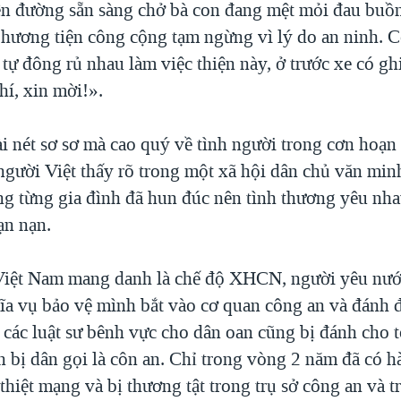
ên đường sẵn sàng chở bà con đang mệt mỏi đau buồ
 phương tiện công cộng tạm ngừng vì lý do an ninh. 
 tự đông rủ nhau làm việc thiện này, ở trước xe có g
hí, xin mời!».
ài nét sơ sơ mà cao quý về tình người trong cơn hoạn
người Việt thấy rõ trong một xã hội dân chủ văn min
ong từng gia đình đã hun đúc nên tình thương yêu nha
ạn nạn.
iệt Nam mang danh là chế độ XHCN, người yêu nướ
ĩa vụ bảo vệ mình bắt vào cơ quan công an và đánh đậ
 các luật sư bênh vực cho dân oan cũng bị đánh cho 
n bị dân gọi là côn an. Chỉ trong vòng 2 năm đã có h
thiệt mạng và bị thương tật trong trụ sở công an và tr