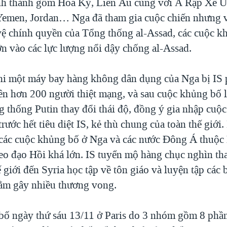
ình thành gồm Hoa Kỳ, Liên Âu cùng với Ả Rập Xê Ú
Yemen, Jordan… Nga đã tham gia cuộc chiến nhưng 
 vệ chính quyền của Tổng thống al-Assad, các cuộc k
n vào các lực lượng nổi dậy chống al-Assad.
i một máy bay hàng không dân dụng của Nga bị IS 
ên hơn 200 người thiệt mạng, và sau cuộc khủng bố l
g thống Putin thay đổi thái độ, đồng ý gia nhập cuộc
ước hết tiêu diệt IS, kẻ thù chung của toàn thế giới.
 các cuộc khủng bố ở Nga và các nước Đông Á thuộc 
heo đạo Hồi khá lớn. IS tuyển mộ hàng chục nghìn th
 giới đến Syria học tập về tôn giáo và luyện tập các 
ằm gây nhiều thương vong.
ố ngày thứ sáu 13/11 ở Paris do 3 nhóm gồm 8 phần