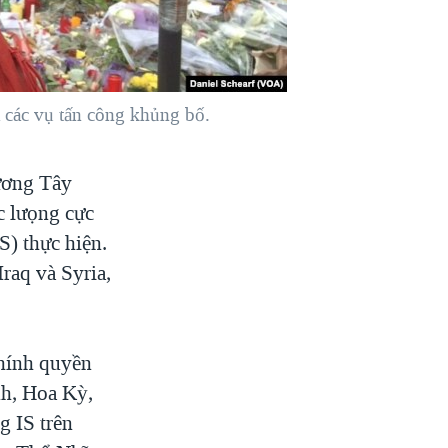
 các vụ tấn công khủng bố.
hương Tây
c lưọng cực
S) thực hiện.
raq và Syria,
chính quyền
nh, Hoa Kỳ,
g IS trên