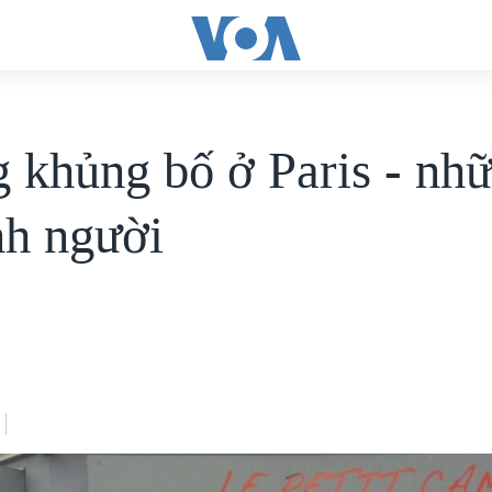
 khủng bố ở Paris - nh
nh người