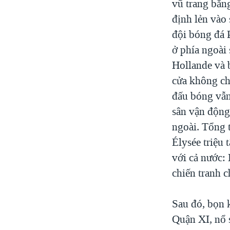
vũ trang bằn
định lẻn vào 
đội bóng đá P
ở phía ngoài
Hollande và 
cửa không ch
đấu bóng vẫn 
sân vận động
ngoài. Tổng 
Élysée triệu
với cả nước: 
chiến tranh 
Sau đó, bọn 
Quận XI, nổ s