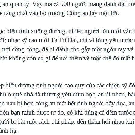
 an quản lý. Vậy mà cả 500 người mang danh đại bi
 răng chất vấn bộ trưởng Công an lấy một lời.
ộc biểu tình xuống đường, nhiều người lớn tuổi vẫn 
 đi; nhạc sỹ cao tuổi Tạ Trí Hải, chỉ vì lòng yêu nướ
n nơi công cộng, đã bị đánh cho gẫy một ngón tay và
thật không còn có gì để nói thêm về một chế độ mất h
p biểu dương tình người cao quý của các chiến sỹ đ
hủ ở quê nhà đã thương yêu đùm bọc, an ủi nhau, bả
ạn nạn bị bọn công an mất hết tình người đầy đọa, an
m đón bạn mình được tư do, có khi đứng cả đêm trước 
gười bị bắt một cách phi pháp, đến thăm hỏi nhau khi
ành hạ.