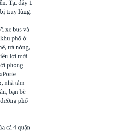
ễn. Tại đây 1
bị truy lùng.
ì xe bus và
 khu phố ở
ê, trà nóng,
hiều lời mời
 với phong
 «Porte
p, nhà tắm
ân, bạn bè
n đường phố
ủa cả 4 quận