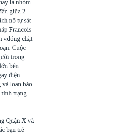
 may là nhóm
đấu giữa 2
ích nổ tự sát
háp Francois
nh «đóng chặt
loạn. Cuộc
gười trong
 lớn bên
gay điện
 và loan báo
 tình trạng
ong Quận X và
ác bạn trẻ