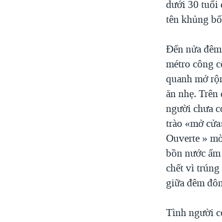
dưới 30 tuổi
tên khủng bố 
Đến nửa đêm 
métro công c
quanh mở rộn
ăn nhẹ. Trên 
người chưa có
trào «mở cửa»
Ouverte » mờ
bồn nước ấm 
chết vì trún
giữa đêm đôn
Tình người c