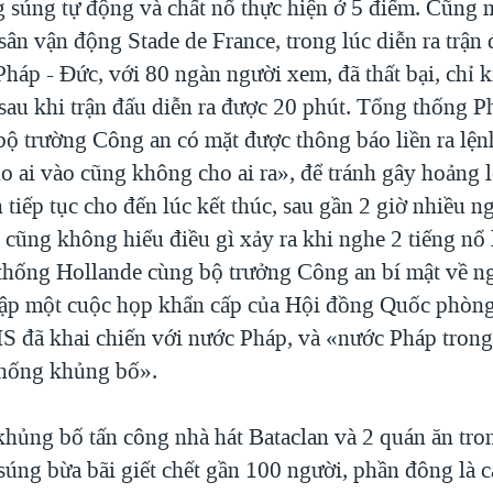
g súng tự động và chất nổ thực hiện ở 5 điểm. Cũng
sân vận động Stade de France, trong lúc diễn ra trận 
háp - Đức, với 80 ngàn người xem, đã thất bại, chỉ k
 sau khi trận đấu diễn ra được 20 phút. Tổng thống P
bộ trường Công an có mặt được thông báo liền ra lệ
o ai vào cũng không cho ai ra», để tránh gây hoảng 
tiếp tục cho đến lúc kết thúc, sau gần 2 giờ nhiều n
 cũng không hiểu điều gì xảy ra khi nghe 2 tiếng nổ
thống Hollande cùng bộ trưởng Công an bí mật về n
 tập một cuộc họp khẩn cấp của Hội đồng Quốc phòng
IS đã khai chiến với nước Pháp, và «nước Pháp trong
chống khủng bố».
khủng bố tấn công nhà hát Bataclan và 2 quán ăn tr
úng bừa bãi giết chết gần 100 người, phần đông là c