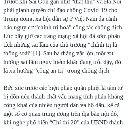
Trước khi Sài Gòn gần như “thất thủ” và Hà Nội
QUAN HỆ VIỆT MỸ
phải giành quyền chỉ đạo chống Covid-19 cho
Trung ương, xã hội dân sự ở Việt Nam đã cảnh
báo nguy cơ “chính trị hoá” công tác chống dịch.
Lúc bấy giờ các trang mạng xã hội đã sớm phân
tích những sai lầm của chủ trương “chính trị là
thống soái” [1]. Sau ba tháng vật lộn, một xu
hướng sai lầm nguy hiểm khác đang trỗi dậy, đó
là xu hướng “công an trị” trong chống dịch.
Bức xúc trước các biện pháp quân phiệt là tâm tư
bị dồn nén thành chất vấn mang tính phản kháng
công khai của nhiều người dân và hộ dân, kể cả
một số cơ quan trung ương trên địa bàn nội đô,
khi nghe phổ biến “Chỉ thị 20” của UBND thành