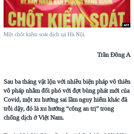
TẠI
VIDEO
"Tìm"
NGƯỜI VIỆT HẢI NGOẠI
HÀNH TRÌNH BẦU CỬ 2024
NGHE
ĐỜI SỐNG
MỘT NĂM CHIẾN TRANH TẠI DẢI GAZA
KINH TẾ
MẠNG XÃ HỘI
Một chốt kiểm soát dịch tại Hà Nội.
GIẢI MÃ VÀNH ĐAI & CON ĐƯỜNG
KHOA HỌC
NGÀY TỊ NẠN THẾ GIỚI
SỨC KHOẺ
Trần Đông A
TRỊNH VĨNH BÌNH - NGƯỜI HẠ 'BÊN THẮNG CUỘC'
Ngôn ngữ khác
VĂN HOÁ
GROUND ZERO – XƯA VÀ NAY
THỂ THAO
CHI PHÍ CHIẾN TRANH AFGHANISTAN
Sau ba tháng vật lộn với nhiều biện pháp vô thiên
GIÁO DỤC
CÁC GIÁ TRỊ CỘNG HÒA Ở VIỆT NAM
vô pháp nhằm đối phó với đợt bùng phát mới của
Covid
, một xu hướng sai lầm nguy hiểm khác đã
THƯỢNG ĐỈNH TRUMP-KIM TẠI VIỆT NAM
trỗi dậy, đó là xu hướng “công an trị” trong
TRỊNH VĨNH BÌNH VS. CHÍNH PHỦ VIỆT NAM
chống dịch ở Việt Nam.
NGƯ DÂN VIỆT VÀ LÀN SÓNG TRỘM HẢI SÂM
BÊN KIA QUỐC LỘ: TIẾNG VỌNG TỪ NÔNG THÔN MỸ