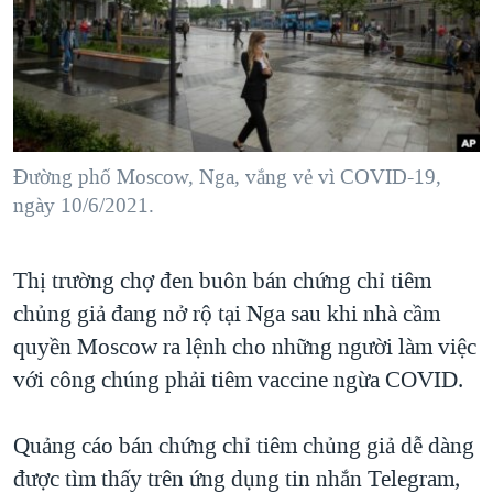
TẠI
VIDEO
"Tìm"
NGƯỜI VIỆT HẢI NGOẠI
HÀNH TRÌNH BẦU CỬ 2024
NGHE
ĐỜI SỐNG
MỘT NĂM CHIẾN TRANH TẠI DẢI GAZA
KINH TẾ
MẠNG XÃ HỘI
GIẢI MÃ VÀNH ĐAI & CON ĐƯỜNG
KHOA HỌC
NGÀY TỊ NẠN THẾ GIỚI
Đường phố Moscow, Nga, vắng vẻ vì COVID-19,
SỨC KHOẺ
ngày 10/6/2021.
TRỊNH VĨNH BÌNH - NGƯỜI HẠ 'BÊN THẮNG CUỘC'
Ngôn ngữ khác
VĂN HOÁ
GROUND ZERO – XƯA VÀ NAY
THỂ THAO
Thị trường chợ đen buôn bán chứng chỉ tiêm
CHI PHÍ CHIẾN TRANH AFGHANISTAN
GIÁO DỤC
chủng giả đang nở rộ tại Nga sau khi nhà cầm
CÁC GIÁ TRỊ CỘNG HÒA Ở VIỆT NAM
quyền Moscow ra lệnh cho những người làm việc
THƯỢNG ĐỈNH TRUMP-KIM TẠI VIỆT NAM
với công chúng phải tiêm vaccine ngừa COVID.
TRỊNH VĨNH BÌNH VS. CHÍNH PHỦ VIỆT NAM
Quảng cáo bán chứng chỉ tiêm chủng giả dễ dàng
NGƯ DÂN VIỆT VÀ LÀN SÓNG TRỘM HẢI SÂM
được tìm thấy trên ứng dụng tin nhắn Telegram,
BÊN KIA QUỐC LỘ: TIẾNG VỌNG TỪ NÔNG THÔN MỸ