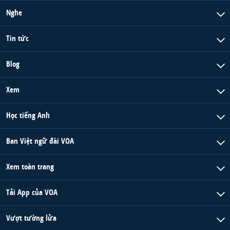
Nghe
Tin tức
Blog
Xem
Học tiếng Anh
Ban Việt ngữ đài VOA
Xem toàn trang
Tải App của VOA
Vượt tường lửa