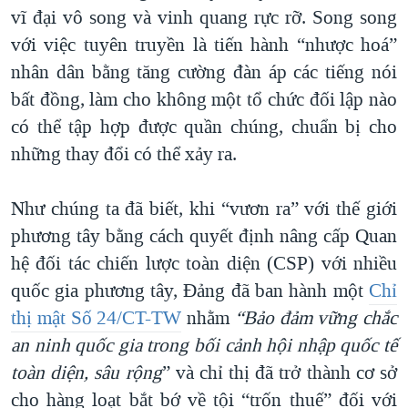
vĩ đại vô song và vinh quang rực rỡ. Song song
với việc tuyên truyền là tiến hành “nhược hoá”
nhân dân bằng tăng cường đàn áp các tiếng nói
bất đồng, làm cho không một tổ chức đối lập nào
có thể tập hợp được quần chúng, chuẩn bị cho
những thay đổi có thể xảy ra.
Như chúng ta đã biết, khi “vươn ra” với thế giới
phương tây bằng cách quyết định nâng cấp Quan
hệ đối tác chiến lược toàn diện (CSP) với nhiều
quốc gia phương tây, Đảng đã ban hành một
Chỉ
thị mật Số 24/CT-TW
nhằm
“Bảo đảm vững chắc
an ninh quốc gia trong bối cảnh hội nhập quốc tế
toàn diện, sâu rộng
” và chỉ thị đã trở thành cơ sở
cho hàng loạt bắt bớ về tội “trốn thuế” đối với