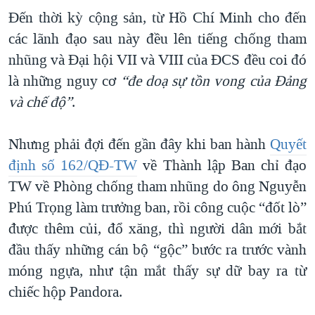
Đến thời kỳ cộng sản, từ Hồ Chí Minh cho đến
các lãnh đạo sau này đều lên tiếng chống tham
nhũng và Đại hội VII và VIII của ĐCS đều coi đó
là những nguy cơ
“đe doạ sự tồn vong của Đảng
và chế độ”
.
Nhưng phải đợi đến gần đây khi ban hành
Quyết
định số 162/QĐ-TW
về Thành lập Ban chỉ đạo
TW về Phòng chống tham nhũng do ông Nguyễn
Phú Trọng làm trưởng ban, rồi công cuộc “đốt lò”
được thêm củi, đổ xăng, thì người dân mới bắt
đầu thấy những cán bộ “gộc” bước ra trước vành
móng ngựa, như tận mắt thấy sự dữ bay ra từ
chiếc hộp Pandora.