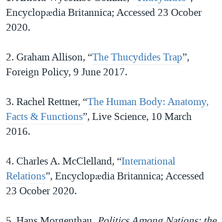
Encyclopædia Britannica; Accessed 23 Ocober
2020.
2. Graham Allison, “
The Thucydides Trap
”,
Foreign Policy, 9 June 2017.
3. Rachel Rettner, “
The Human Body: Anatomy,
Facts & Functions
”, Live Science, 10 March
2016.
4. Charles A. McClelland, “
International
Relations
”, Encyclopædia Britannica; Accessed
23 Ocober 2020.
5. Hans Morgenthau,
Politics Among Nations: the