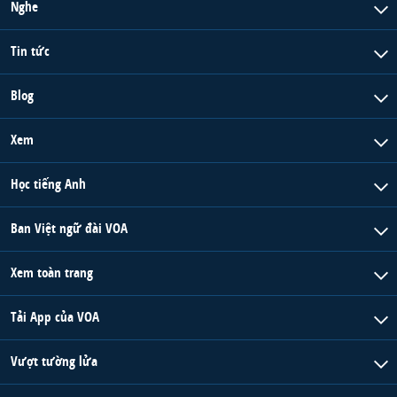
Nghe
Tin tức
Blog
Xem
Học tiếng Anh
Ban Việt ngữ đài VOA
Xem toàn trang
Tải App của VOA
Vượt tường lửa