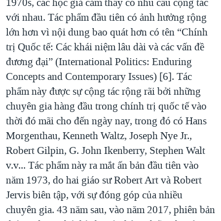
1970s, các học giả cảm thấy có nhu cầu cộng tác
với nhau. Tác phẩm đầu tiên có ảnh hưởng rộng
lớn hơn vì nội dung bao quát hơn có tên “Chính
trị Quốc tế: Các khái niệm lâu dài và các vấn đề
đương đại” (International Politics: Enduring
Concepts and Contemporary Issues) [6]. Tác
phẩm này được sự cộng tác rộng rãi bởi những
chuyên gia hàng đầu trong chính trị quốc tế vào
thời đó mãi cho đến ngày nay, trong đó có Hans
Morgenthau, Kenneth Waltz, Joseph Nye Jr.,
Robert Gilpin, G. John Ikenberry, Stephen Walt
v.v... Tác phẩm này ra mắt ấn bản đầu tiên vào
năm 1973, do hai giáo sư Robert Art và Robert
Jervis biên tập, với sự đóng góp của nhiều
chuyên gia. 43 năm sau, vào năm 2017, phiên bản