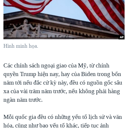
TẠI
VIDEO
"Tìm"
NGƯỜI VIỆT HẢI NGOẠI
HÀNH TRÌNH BẦU CỬ 2024
NGHE
ĐỜI SỐNG
MỘT NĂM CHIẾN TRANH TẠI DẢI GAZA
KINH TẾ
MẠNG XÃ HỘI
GIẢI MÃ VÀNH ĐAI & CON ĐƯỜNG
KHOA HỌC
NGÀY TỊ NẠN THẾ GIỚI
Hình minh họa.
SỨC KHOẺ
TRỊNH VĨNH BÌNH - NGƯỜI HẠ 'BÊN THẮNG CUỘC'
Ngôn ngữ khác
VĂN HOÁ
GROUND ZERO – XƯA VÀ NAY
Các chính sách ngoại giao của Mỹ, từ chính
THỂ THAO
quyền Trump hiện nay, hay của Biden trong bốn
CHI PHÍ CHIẾN TRANH AFGHANISTAN
GIÁO DỤC
năm tới nếu đắc cử kỳ này, đều có nguồn gốc sâu
CÁC GIÁ TRỊ CỘNG HÒA Ở VIỆT NAM
xa của vài trăm năm trước, nếu không phải hàng
THƯỢNG ĐỈNH TRUMP-KIM TẠI VIỆT NAM
ngàn năm trước.
TRỊNH VĨNH BÌNH VS. CHÍNH PHỦ VIỆT NAM
NGƯ DÂN VIỆT VÀ LÀN SÓNG TRỘM HẢI SÂM
Mỗi quốc gia đều có những yếu tố lịch sử và văn
hóa, cũng như bao yếu tố khác, tiếp tục ảnh
BÊN KIA QUỐC LỘ: TIẾNG VỌNG TỪ NÔNG THÔN MỸ