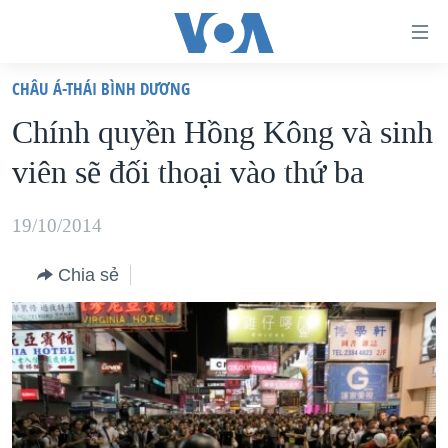
Đường
dẫn
CHÂU Á-THÁI BÌNH DƯƠNG
truy
TRANG CHỦ
Chính quyền Hồng Kông và sinh
cập
VIỆT NAM
viên sẽ đối thoại vào thứ ba
Tới
HOA KỲ
nội
BIỂN ĐÔNG
19/10/2014
dung
THẾ GIỚI
chính
Chia sẻ
BLOG
Tới
điều
DIỄN ĐÀN
hướng
MỤC
chính
CHUYÊN ĐỀ
TỰ DO BÁO CHÍ
Đi
HỌC TIẾNG ANH
VẠCH TRẦN TIN GIẢ
CHIẾN TRANH THƯƠNG MẠI CỦA MỸ: QUÁ KHỨ VÀ HIỆN
tới