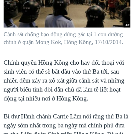
TẠI
VIDEO
"Tìm"
NGƯỜI VIỆT HẢI NGOẠI
HÀNH TRÌNH BẦU CỬ 2024
NGHE
ĐỜI SỐNG
MỘT NĂM CHIẾN TRANH TẠI DẢI GAZA
KINH TẾ
MẠNG XÃ HỘI
Cảnh sát chống bạo động đứng gác tại 1 con đường
GIẢI MÃ VÀNH ĐAI & CON ĐƯỜNG
KHOA HỌC
chính ở quận Mong Kok, Hồng Kông, 17/10/2014.
NGÀY TỊ NẠN THẾ GIỚI
SỨC KHOẺ
TRỊNH VĨNH BÌNH - NGƯỜI HẠ 'BÊN THẮNG CUỘC'
Ngôn ngữ khác
VĂN HOÁ
Chính quyền Hồng Kông cho hay đối thoại với
GROUND ZERO – XƯA VÀ NAY
sinh viên có thể sẽ bắt đầu vào thứ Ba tới, sau
THỂ THAO
CHI PHÍ CHIẾN TRANH AFGHANISTAN
nhiều đêm xảy ra xô xát giữa cảnh sát và những
GIÁO DỤC
CÁC GIÁ TRỊ CỘNG HÒA Ở VIỆT NAM
người biểu tình đòi dân chủ đã làm tê liệt hoạt
động tại nhiều nơi ở Hồng Kông.
THƯỢNG ĐỈNH TRUMP-KIM TẠI VIỆT NAM
TRỊNH VĨNH BÌNH VS. CHÍNH PHỦ VIỆT NAM
Bí thư Hành chánh Carrie Lâm nói rằng thứ Ba là
NGƯ DÂN VIỆT VÀ LÀN SÓNG TRỘM HẢI SÂM
ngày sớm nhất trong ba ngày mà chính phủ đưa
BÊN KIA QUỐC LỘ: TIẾNG VỌNG TỪ NÔNG THÔN MỸ