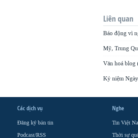
Liên quan
Báo động vì n
Mỹ, Trung Quố
Văn hoá blog (
Kỷ niệm Ngày 
Các dịch vụ
Nghe
Ðăng ký bản tin
Tin Việt N
Podcast/RSS
Thời sự qu