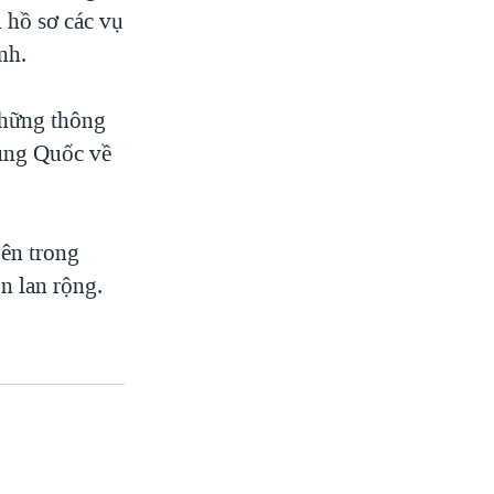
 hồ sơ các vụ
nh.
những thông
rung Quốc về
bên trong
n lan rộng.