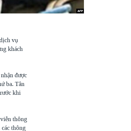
 dịch vụ
ững khách
 nhận được
hứ ba. Tân
trước khi
 viễn thông
n các thông