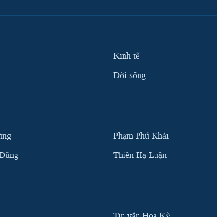
Kinh tế
Ðời sống
ùng
Phạm Phú Khải
 Dũng
Thiên Hạ Luận
Tin vắn Hoa Kỳ