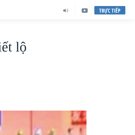
TRỰC TIẾP
ết lộ