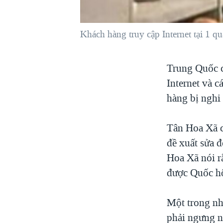
VIỆT NAM
NGƯ DÂN VIỆT VÀ LÀN SÓNG
Khách hàng truy cập Internet tại 1 q
TRỘM HẢI SÂM
BÊN KIA QUỐC LỘ: TIẾNG VỌNG
Trung Quốc c
TỪ NÔNG THÔN MỸ
Internet và 
QUAN HỆ VIỆT MỸ
hàng bị nghi 
Tân Hoa Xã 
đề xuất sửa đ
Hoa Xã nói rằ
được Quốc hộ
Một trong nh
phải ngưng ng