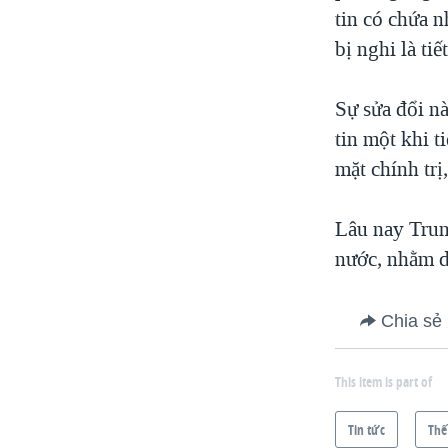
tin có chứa 
bị nghi là ti
Sự sửa đổi n
tin một khi t
mặt chính trị
Lâu nay Trun
nước, nhằm d
Chia sẻ
This item is part of
Tin tức
Thế