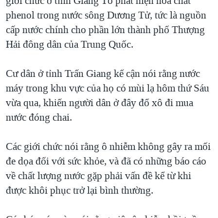
giới chức ở tỉnh Giang Tô phát hiện hóa chất
QUAN HỆ VIỆT MỸ
phenol trong nước sông Dương Tử, tức là nguồn
cấp nước chính cho phần lớn thành phố Thượng
Hải đông dân của Trung Quốc.
Cư dân ở tỉnh Trấn Giang kế cận nói rằng nước
máy trong khu vực của họ có mùi lạ hôm thứ Sáu
vừa qua, khiến người dân ở đây đổ xô đi mua
nước đóng chai.
Các giới chức nói rằng ô nhiễm không gây ra mối
đe dọa đối với sức khỏe, và đã có những báo cáo
về chất lượng nước gặp phải vấn đề kể từ khi
được khôi phục trở lại bình thường.