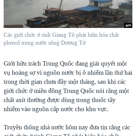
TẠI
VIDEO
"Tìm"
NGƯỜI VIỆT HẢI NGOẠI
HÀNH TRÌNH BẦU CỬ 2024
NGHE
ĐỜI SỐNG
MỘT NĂM CHIẾN TRANH TẠI DẢI GAZA
KINH TẾ
MẠNG XÃ HỘI
Các giới chức ở tỉnh Giang Tô phát hiện hóa chất
GIẢI MÃ VÀNH ĐAI & CON ĐƯỜNG
KHOA HỌC
phenol trong nước sông Dương Tử
NGÀY TỊ NẠN THẾ GIỚI
SỨC KHOẺ
TRỊNH VĨNH BÌNH - NGƯỜI HẠ 'BÊN THẮNG CUỘC'
Ngôn ngữ khác
VĂN HOÁ
Giới hữu trách Trung Quốc đang giải quyết một
GROUND ZERO – XƯA VÀ NAY
vụ hoảng sợ vì nguồn nước bị ô nhiễm lần thứ hai
THỂ THAO
CHI PHÍ CHIẾN TRANH AFGHANISTAN
trong thời gian chưa đầy một tháng, sau khi các
GIÁO DỤC
CÁC GIÁ TRỊ CỘNG HÒA Ở VIỆT NAM
giới chức ở miền đông Trung Quốc nói rằng một
chất axít thường được dùng trong thuốc tẩy
THƯỢNG ĐỈNH TRUMP-KIM TẠI VIỆT NAM
nhiễm vào nguồn cấp nước cho khu vực.
TRỊNH VĨNH BÌNH VS. CHÍNH PHỦ VIỆT NAM
NGƯ DÂN VIỆT VÀ LÀN SÓNG TRỘM HẢI SÂM
Truyền thông nhà nước hôm nay đưa tin rằng các
BÊN KIA QUỐC LỘ: TIẾNG VỌNG TỪ NÔNG THÔN MỸ