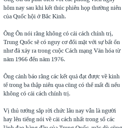
hôm nay sau khi kết thúc phiên họp thường niên
QUAN HỆ VIỆT MỸ
của Quốc hội ở Bắc Kinh.
Ông Ôn nói rằng không có cải cách chính trị,
Trung Quốc sẽ có nguy cơ đối mặt với sự bất ổn
như đã xảy ra trong cuộc Cách mạng Văn hóa từ
năm 1966 đến năm 1976.
Ông cảnh báo rằng các kết quả đạt được về kinh
tế trong ba thập niên qua cũng có thể mất đi nếu
không có cải cách chính trị.
Vị thủ tướng sắp rời chức lâu nay vẫn là người
hay lên tiếng nói về cải cách nhất trong số các
lãnh đạo hàng đầu của Trung Quốc, mặc dù cũng