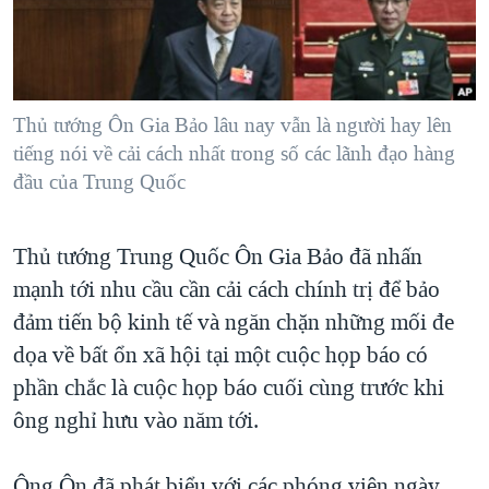
TẠI
VIDEO
"Tìm"
NGƯỜI VIỆT HẢI NGOẠI
HÀNH TRÌNH BẦU CỬ 2024
NGHE
ĐỜI SỐNG
MỘT NĂM CHIẾN TRANH TẠI DẢI GAZA
KINH TẾ
MẠNG XÃ HỘI
Thủ tướng Ôn Gia Bảo lâu nay vẫn là người hay lên
GIẢI MÃ VÀNH ĐAI & CON ĐƯỜNG
KHOA HỌC
tiếng nói về cải cách nhất trong số các lãnh đạo hàng
NGÀY TỊ NẠN THẾ GIỚI
đầu của Trung Quốc
SỨC KHOẺ
TRỊNH VĨNH BÌNH - NGƯỜI HẠ 'BÊN THẮNG CUỘC'
Ngôn ngữ khác
VĂN HOÁ
GROUND ZERO – XƯA VÀ NAY
Thủ tướng Trung Quốc Ôn Gia Bảo đã nhấn
THỂ THAO
CHI PHÍ CHIẾN TRANH AFGHANISTAN
mạnh tới nhu cầu cần cải cách chính trị để bảo
GIÁO DỤC
đảm tiến bộ kinh tế và ngăn chặn những mối đe
CÁC GIÁ TRỊ CỘNG HÒA Ở VIỆT NAM
dọa về bất ổn xã hội tại một cuộc họp báo có
THƯỢNG ĐỈNH TRUMP-KIM TẠI VIỆT NAM
phần chắc là cuộc họp báo cuối cùng trước khi
TRỊNH VĨNH BÌNH VS. CHÍNH PHỦ VIỆT NAM
ông nghỉ hưu vào năm tới.
NGƯ DÂN VIỆT VÀ LÀN SÓNG TRỘM HẢI SÂM
BÊN KIA QUỐC LỘ: TIẾNG VỌNG TỪ NÔNG THÔN MỸ
Ông Ôn đã phát biểu với các phóng viên ngày